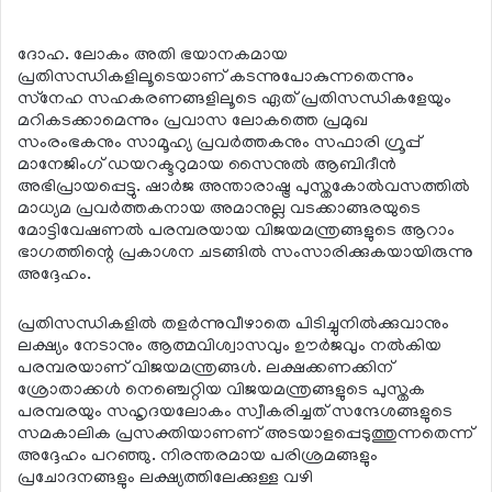
ദോഹ. ലോകം അതി ഭയാനകമായ
പ്രതിസന്ധികളിലൂടെയാണ് കടന്നുപോകുന്നതെന്നും
സ്‌നേഹ സഹകരണങ്ങളിലൂടെ ഏത് പ്രതിസന്ധികളേയും
മറികടക്കാമെന്നും പ്രവാസ ലോകത്തെ പ്രമുഖ
സംരംഭകനും സാമൂഹ്യ പ്രവര്‍ത്തകനും സഫാരി ഗ്രൂപ്പ്
മാനേജിംഗ് ഡയറക്ടറുമായ സൈനുല്‍ ആബിദീന്‍
അഭിപ്രായപ്പെട്ടു. ഷാര്‍ജ അന്താരാഷ്ട്ര പുസ്തകോല്‍വസത്തില്‍
മാധ്യമ പ്രവര്‍ത്തകനായ അമാനുല്ല വടക്കാങ്ങരയുടെ
മോട്ടിവേഷണല്‍ പരമ്പരയായ വിജയമന്ത്രങ്ങളുടെ ആറാം
ഭാഗത്തിന്റെ പ്രകാശന ചടങ്ങില്‍ സംസാരിക്കുകയായിരുന്നു
അദ്ദേഹം.
പ്രതിസന്ധികളില്‍ തളര്‍ന്നുവീഴാതെ പിടിച്ചുനില്‍ക്കുവാനും
ലക്ഷ്യം നേടാനും ആത്മവിശ്വാസവും ഊര്‍ജവും നല്‍കിയ
പരമ്പരയാണ് വിജയമന്ത്രങ്ങള്‍. ലക്ഷക്കണക്കിന്
ശ്രോതാക്കള്‍ നെഞ്ചെറ്റിയ വിജയമന്ത്രങ്ങളുടെ പുസ്തക
പരമ്പരയും സഹൃദയലോകം സ്വീകരിച്ചത് സന്ദേശങ്ങളുടെ
സമകാലിക പ്രസക്തിയാണണ് അടയാളപ്പെടുത്തുന്നതെന്ന്
അദ്ദേഹം പറഞ്ഞു. നിരന്തരമായ പരിശ്രമങ്ങളും
പ്രചോദനങ്ങളും ലക്ഷ്യത്തിലേക്കുള്ള വഴി