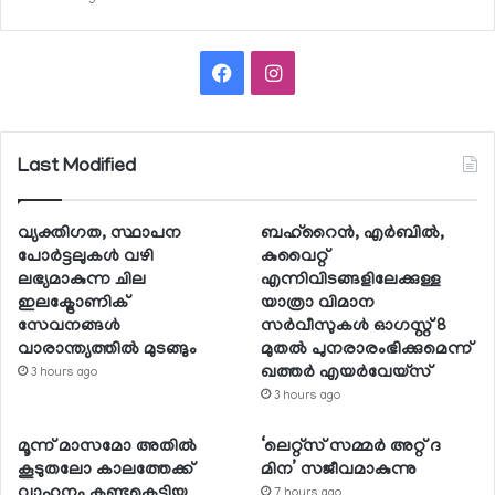
Facebook
Instagram
Last Modified
വ്യക്തിഗത, സ്ഥാപന
ബഹ്റൈന്‍, എര്‍ബില്‍,
പോര്‍ട്ടലുകള്‍ വഴി
കുവൈറ്റ്
ലഭ്യമാകുന്ന ചില
എന്നിവിടങ്ങളിലേക്കുള്ള
ഇലക്ട്രോണിക്
യാത്രാ വിമാന
സേവനങ്ങള്‍
സര്‍വീസുകള്‍ ഓഗസ്റ്റ് 8
വാരാന്ത്യത്തില്‍ മുടങ്ങും
മുതല്‍ പുനരാരംഭിക്കുമെന്ന്
ഖത്തര്‍ എയര്‍വേയ്സ്
3 hours ago
3 hours ago
മൂന്ന് മാസമോ അതില്‍
‘ലെറ്റ്‌സ് സമ്മര്‍ അറ്റ് ദ
കൂടുതലോ കാലത്തേക്ക്
മിന’ സജീവമാകുന്നു
വാഹനം കണ്ടുകെട്ടിയ
7 hours ago