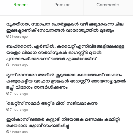
Recent
Popular
Comments
വ്യക്തിഗത, സ്ഥാപന പോര്‍ട്ടലുകള്‍ വഴി ലഭ്യമാകുന്ന ചില
ഇലക്ട്രോണിക് സേവനങ്ങള്‍ വാരാന്ത്യത്തില്‍ മുടങ്ങും
3 hours ago
ബഹ്റൈന്‍, എര്‍ബില്‍, കുവൈറ്റ് എന്നിവിടങ്ങളിലേക്കുള്ള
യാത്രാ വിമാന സര്‍വീസുകള്‍ ഓഗസ്റ്റ് 8 മുതല്‍
പുനരാരംഭിക്കുമെന്ന് ഖത്തര്‍ എയര്‍വേയ്സ്
3 hours ago
മൂന്ന് മാസമോ അതില്‍ കൂടുതലോ കാലത്തേക്ക് വാഹനം
കണ്ടുകെട്ടിയ വാഹന ഉടമകള്‍ ഓഗസ്റ്റ് 9 ഞായറാഴ്ച മുതല്‍
ജപ്തി വിഭാഗം സന്ദര്‍ശിക്കണം
7 hours ago
‘ലെറ്റ്‌സ് സമ്മര്‍ അറ്റ് ദ മിന’ സജീവമാകുന്നു
7 hours ago
ഇന്‍കാസ് ഖത്തര്‍ കുറ്റ്യാടി നിയോജക മണ്ഡലം കമ്മിറ്റി
രക്തദാന ക്യാമ്പ് സംഘടിപ്പിച്ചു
8 hours ago