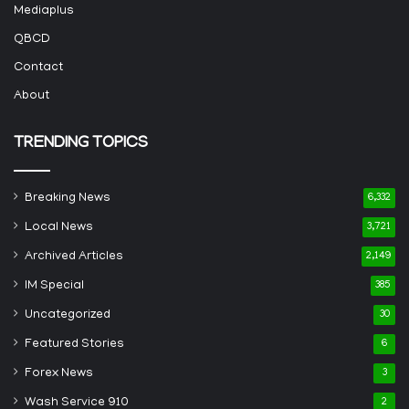
Mediaplus
QBCD
Contact
About
TRENDING TOPICS
Breaking News
6,332
Local News
3,721
Archived Articles
2,149
IM Special
385
Uncategorized
30
Featured Stories
6
Forex News
3
Wash Service 910
2