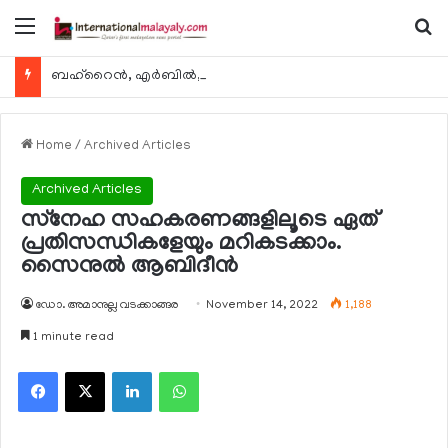
Menu
Se
ബഹ്റൈന്‍, എര്‍ബില്‍, കുവൈറ്റ് എന്നിവിടങ്ങളിലേക്കുള്ള യാത്രാ വിമാന സര്‍വീസുകള്‍ ഓഗസ്റ്റ് 8 മുതല്‍ പുനരാരംഭിക്കുമെന്ന് ഖത്തര്‍ എയര്‍വേയ്സ്
Home
/
Archived Articles
Archived Articles
സ്‌നേഹ സഹകരണങ്ങളിലൂടെ ഏത്
പ്രതിസന്ധികളേയും മറികടക്കാം.
സൈനുല്‍ ആബിദീന്‍
ഡോ. അമാനുല്ല വടക്കാങ്ങര
November 14, 2022
1,188
1 minute read
Facebook
X
LinkedIn
WhatsApp