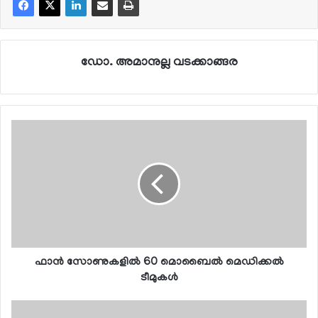
ഡോ. അമാനുല്ല വടക്കാങ്ങര
ഫാന്‍ സോണുകളില്‍ 60 മൊബൈല്‍ മെഡിക്കല്‍
ടീമുകള്‍