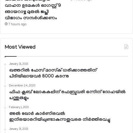
വാഹന ഉടമകള്‍ ഓഗസ്റ്റ് 9
ഞായറാഴ്ച മുതല്‍ ജപ്തി
വിഭാഗം സന്ദര്‍ശിക്കണം
7 hours ago
Most Viewed
January 31, 2021
ഖത്തറില്‍ ഫേസ് മാസ്‌ക് ധരിക്കാത്തതിന്
പിടിയിലായവര്‍ 8000 കടന്നു
December 24, 2020
ഫിഫ ക്ലബ് ലോകകപ്പിന് ഫെബ്രുവരി ഒന്നിന് ദോഹയില്‍
പന്തുരുളും
February 1, 2021
അല്‍ ഖോര്‍ കാര്‍ണിവെല്‍
ഇനിയൊരറിയിപ്പുണ്ടാകുന്നതുവരെ നിര്‍ത്തിവെച്ചു
January 31, 2021