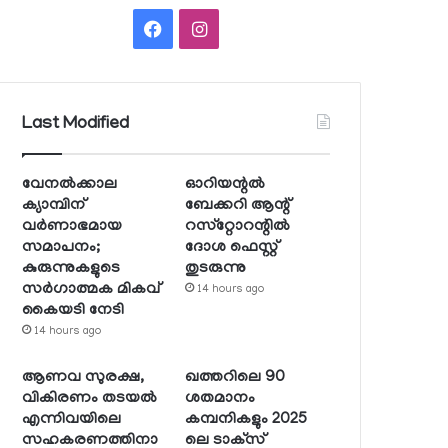
Facebook
Instagram
Last Modified
വേനല്‍ക്കാല
ഓറിയന്റല്‍
ക്യാമ്പിന്
ബേക്കറി ആന്റ്
വര്‍ണാഭമായ
റസ്‌റ്റോറന്റില്‍
സമാപനം;
ദോശ ഫെസ്റ്റ്
കുരുന്നുകളുടെ
തുടരുന്നു
സര്‍ഗാത്മക മികവ്
14 hours ago
കൈയടി നേടി
14 hours ago
ആണവ സുരക്ഷ,
ഖത്തറിലെ 90
വികിരണം തടയല്‍
ശതമാനം
എന്നിവയിലെ
കമ്പനികളും 2025
സഹകരണത്തിനാ
ലെ ടാക്‌സ്