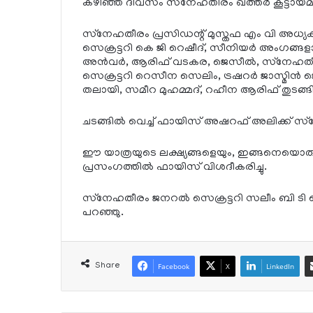
കഴിഞ്ഞ ദിവസം സ്‌നേഹതീരം ഖത്തര്‍ കൂട്ടായ്
സ്‌നേഹതീരം പ്രസിഡന്റ് മുസ്തഫ എം വി അധ്യക
സെക്രട്ടറി കെ ജി റെഷീദ്, സീനിയര്‍ അംഗങ്ങ
അന്‍വര്‍, ആരിഫ് വടകര, ജെസീല്‍, സ്‌നേഹതീ
സെക്രട്ടറി റെസീന സെലിം, ട്രഷറര്‍ ജാസ്മിന്
തലായി, സമീറ മുഹമ്മദ്, റഹീന ആരിഫ് തുടങ്ങി
ചടങ്ങില്‍ വെച്ച് ഫായിസ് അഷറഫ് അലിക്ക് സ്‌ന
ഈ യാത്രയുടെ ലക്ഷ്യങ്ങളെയും, ഇങ്ങനെയൊരു യാത്ര 
പ്രസംഗത്തില്‍ ഫായിസ് വിശദീകരിച്ചു.
സ്‌നേഹതീരം ജനറല്‍ സെക്രട്ടറി സലീം ബി ടി കെ
പറഞ്ഞു.
Share
Facebook
X
LinkedIn