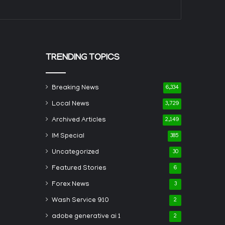
TRENDING TOPICS
Breaking News
6,334
Local News
3,729
Archived Articles
2,149
IM Special
385
Uncategorized
30
Featured Stories
6
Forex News
3
Wash Service 910
2
adobe generative ai 1
2