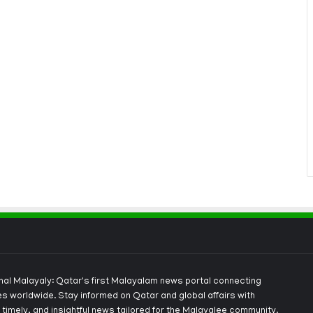
onal Malayaly: Qatar's first Malayalam news portal connecting
s worldwide. Stay informed on Qatar and global affairs with
 timely, and insightful news tailored for the Malayalee community.