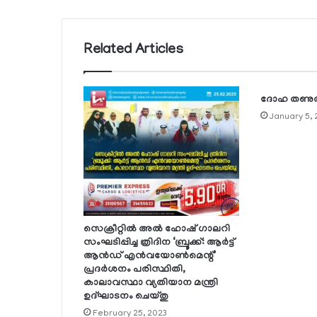
Related Articles
ദോഹ തണുത്ത്
January 5,
സെക്രീറ്റില്‍ അല്‍ ഹോഷ് ഗാലറി
സംഘടിപ്പിച്ച ത്രിദിന ‘ബ്രൂക്ക്: ആര്‍ട്ട്
ആന്‍ഡ് എന്‍വയോണ്‍മെന്റ്’
പ്രദര്‍ശനം പരിസ്ഥിതി,
കാലാവസ്ഥാ വ്യതിയാന മന്ത്രി
ഉദ്ഘാടനം ചെയ്തു
February 25, 2023