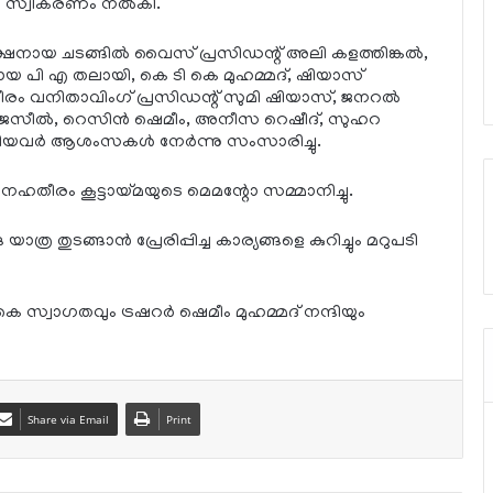
മ സ്വീകരണം നല്‍കി.
്ഷനായ ചടങ്ങില്‍ വൈസ് പ്രസിഡന്റ് അലി കളത്തിങ്കല്‍,
ളായ പി എ തലായി, കെ ടി കെ മുഹമ്മദ്, ഷിയാസ്
രം വനിതാവിംഗ് പ്രസിഡന്റ് സുമി ഷിയാസ്, ജനറല്‍
‍ ജെസീല്‍, റെസിന്‍ ഷെമീം, അനീസ റെഷീദ്, സുഹറ
യവര്‍ ആശംസകള്‍ നേര്‍ന്നു സംസാരിച്ചു.
േഹതീരം കൂട്ടായ്മയുടെ മെമന്റോ സമ്മാനിച്ചു.
തുടങ്ങാന്‍ പ്രേരിപ്പിച്ച കാര്യങ്ങളെ കുറിച്ചും മറുപടി
 സ്വാഗതവും ട്രഷറര്‍ ഷെമീം മുഹമ്മദ് നന്ദിയും
Share via Email
Print