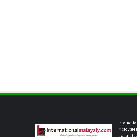
Internati
Malayalee
accurate,