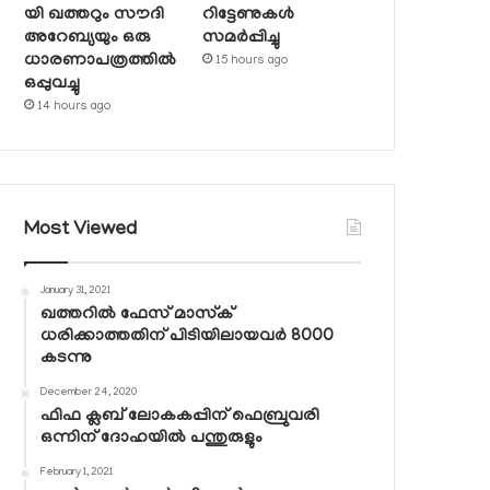
യി ഖത്തറും സൗദി
റിട്ടേണുകള്‍
അറേബ്യയും ഒരു
സമര്‍പ്പിച്ചു
ധാരണാപത്രത്തില്‍
15 hours ago
ഒപ്പുവച്ചു
14 hours ago
Most Viewed
January 31, 2021
ഖത്തറില്‍ ഫേസ് മാസ്‌ക്
ധരിക്കാത്തതിന് പിടിയിലായവര്‍ 8000
കടന്നു
December 24, 2020
ഫിഫ ക്ലബ് ലോകകപ്പിന് ഫെബ്രുവരി
ഒന്നിന് ദോഹയില്‍ പന്തുരുളും
February 1, 2021