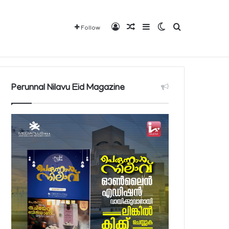
Log In
Random Article
Sidebar
Switch skin
Search for
Follow
Mediaplus
QBCD
Contact
About
Perunnal Nilavu Eid Magazine