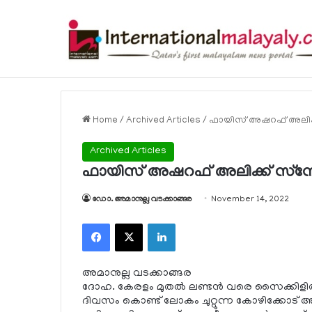
ഹോര്‍മുസ് കടലിടുക്ക് ഉടന്‍ തുറന്നേക്കു
Breaking News
Home
/
Archived Articles
/
ഫായിസ് അഷറഫ് അലിക്ക
Archived Articles
ഫായിസ് അഷറഫ് അലിക്ക് സ്‌നേ
ഡോ. അമാനുല്ല വടക്കാങ്ങര
November 14, 2022
Facebook
X
LinkedIn
അമാനുല്ല വടക്കാങ്ങര
ദോഹ. കേരളം മുതല്‍ ലണ്ടന്‍ വരെ സൈക്കിളില്‍ 3
ദിവസം കൊണ്ട് ലോകം ചുറ്റുന്ന കോഴിക്കോട