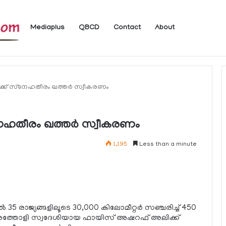
Mediaplus
QBCD
Contact
About
ം
് സ്‌നേഹതീരം ഖത്തര്‍ സ്വീകരണം
ഹതീരം ഖത്തര്‍ സ്വീകരണം
1,195
Less than a minute
5 രാജ്യങ്ങളിലൂടെ 30,000 കിലോമീറ്റര്‍ സഞ്ചരിച്ച് 450
് അത്തോളി സ്വദേശിയായ ഫായിസ് അഷറഫ് അലിക്ക്