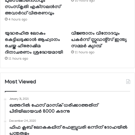
പുരസ്‌കാരദാനവും
10 hours ago
സംസ്‌കൃതി എക്‌സലന്‍സ്
അവാര്‍ഡ് വിതരണവും
4 hours ago
യുദ്ധരഹിത ലോകം
വിജ്ഞാനം വിനോദവും
കെട്ടിപ്പടുക്കാന്‍ ആഹ്വാനം
പകര്‍ന്ന് സ്റ്റുഡന്റ്‌സ് ഇന്ത്യ
ചെയ്ത ഹിരോഷിമ
സമ്മര്‍ ക്യാമ്പ്
ദിനാചരണം ശ്രദ്ധേയമായി
11 hours ago
11 hours ago
Most Viewed
January 31, 2021
ഖത്തറില്‍ ഫേസ് മാസ്‌ക് ധരിക്കാത്തതിന്
പിടിയിലായവര്‍ 8000 കടന്നു
December 24, 2020
ഫിഫ ക്ലബ് ലോകകപ്പിന് ഫെബ്രുവരി ഒന്നിന് ദോഹയില്‍
പന്തുരുളും