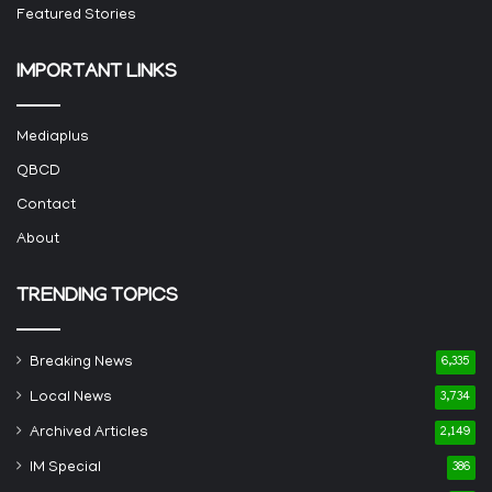
Featured Stories
IMPORTANT LINKS
Mediaplus
QBCD
Contact
About
TRENDING TOPICS
Breaking News
6,335
Local News
3,734
Archived Articles
2,149
IM Special
386