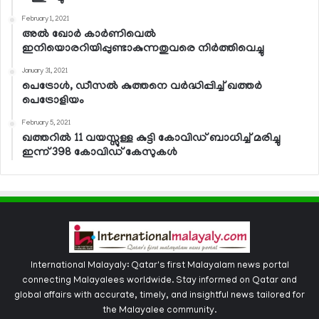
February 1, 2021
അല്‍ ഖോര്‍ കാര്‍ണിവെല്‍
ഇനിയൊരറിയിപ്പുണ്ടാകുന്നതുവരെ നിര്‍ത്തിവെച്ചു
January 31, 2021
പെട്രോള്‍, ഡീസല്‍ കുത്തനെ വര്‍ദ്ധിപ്പിച്ച് ഖത്തര്‍
പെട്രോളിയം
February 5, 2021
ഖത്തറില്‍ 11 വയസ്സുള്ള കുട്ടി കോവിഡ് ബാധിച്ച് മരിച്ചു
ഇന്ന് 398 കോവിഡ് കേസുകള്‍
International Malayaly: Qatar's first Malayalam news portal
connecting Malayalees worldwide. Stay informed on Qatar and
global affairs with accurate, timely, and insightful news tailored for
the Malayalee community.