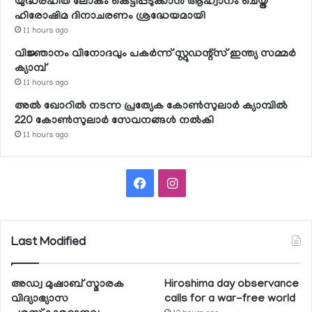
യുദ്ധരഹിത ലോകം കെട്ടിപ്പടുക്കാന്‍ ആഹ്വാനം ചെയ്ത
ഹിരോഷിമ ദിനാചരണം ശ്രദ്ധേയമായി
11 hours ago
വിജ്ഞാനം വിനോദവും പകര്‍ന്ന് സ്റ്റുഡന്റ്‌സ് ഇന്ത്യ സമ്മര്‍
ക്യാമ്പ്
11 hours ago
അല്‍ ഖോറില്‍ നടന്ന പ്രത്യേക കോണ്‍സുലാര്‍ ക്യാമ്പില്‍
220 കോണ്‍സുലാര്‍ സേവനങ്ങള്‍ നല്‍കി
11 hours ago
Facebook
Instagram
Last Modified
അഡ്വ മുഷാബ് സ്മാരക
Hiroshima day observance
വിദ്യാഭ്യാസ
calls for a war-free world