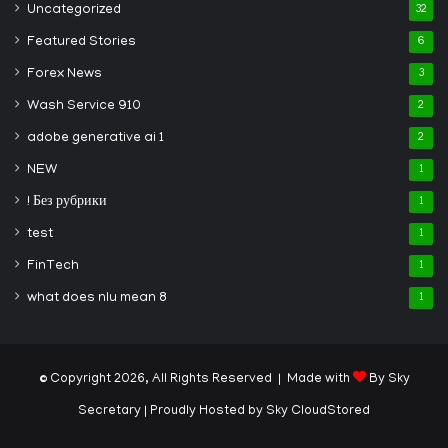
Uncategorized
32
Featured Stories
6
Forex News
3
Wash Service 910
2
adobe generative ai 1
2
NEW
1
! Без рубрики
1
test
1
FinTech
1
what does nlu mean 8
1
© Copyright 2026, All Rights Reserved | Made with
By Sky
Secretary
| Proudly Hosted by
Sky CloudStored