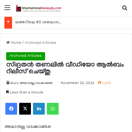
Menu
Se
ഖത്തറിലെ 90 ശതമാനം കമ്പനികളും 2025 ലെ ടാക്‌സ് റിട്ടേണുകള്‍ സമര്‍പ്പിച്ചു
Home
/
Archived Articles
Archived Articles
സിദ്രതന്‍ തണലില്‍ വീഡിയോ ആല്‍ബം
റിലീസ് ചെയ്തു
ഡോ. അമാനുല്ല വടക്കാങ്ങര
November 22, 2022
1,203
Less than a minute
Facebook
X
LinkedIn
WhatsApp
അമാനുല്ല വടക്കാങ്ങര