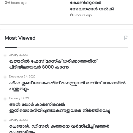
കോണ്‍സുലാര്‍
6 hours ago
സേവനങ്ങള്‍ നല്‍കി
6 hours ago
Most Viewed
January 31, 2021
ഖത്തറില്‍ ഫേസ് മാസ്‌ക് ധരിക്കാത്തതിന്
പിടിയിലായവര്‍ 8000 കടന്നു
December 24, 2020
ഫിഫ ക്ലബ് ലോകകപ്പിന് ഫെബ്രുവരി ഒന്നിന് ദോഹയില്‍
പന്തുരുളും
February 1, 2021
അല്‍ ഖോര്‍ കാര്‍ണിവെല്‍
ഇനിയൊരറിയിപ്പുണ്ടാകുന്നതുവരെ നിര്‍ത്തിവെച്ചു
January 31, 2021
പെട്രോള്‍, ഡീസല്‍ കുത്തനെ വര്‍ദ്ധിപ്പിച്ച് ഖത്തര്‍
പെട്രോളിയം