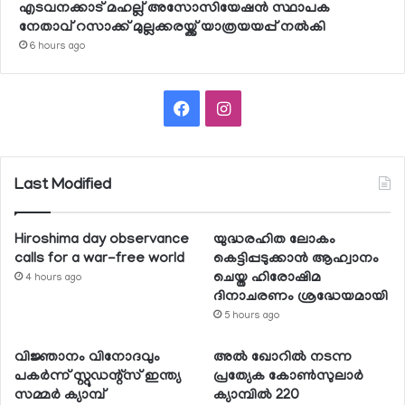
എടവനക്കാട് മഹല്ല് അസോസിയേഷന്‍ സ്ഥാപക
നേതാവ് റസാക്ക് മുല്ലക്കരയ്ക്ക് യാത്രയയപ്പ് നല്‍കി
6 hours ago
Facebook
Instagram
Last Modified
Hiroshima day observance
യുദ്ധരഹിത ലോകം
calls for a war-free world
കെട്ടിപ്പടുക്കാന്‍ ആഹ്വാനം
ചെയ്ത ഹിരോഷിമ
4 hours ago
ദിനാചരണം ശ്രദ്ധേയമായി
5 hours ago
വിജ്ഞാനം വിനോദവും
അല്‍ ഖോറില്‍ നടന്ന
പകര്‍ന്ന് സ്റ്റുഡന്റ്‌സ് ഇന്ത്യ
പ്രത്യേക കോണ്‍സുലാര്‍
സമ്മര്‍ ക്യാമ്പ്
ക്യാമ്പില്‍ 220