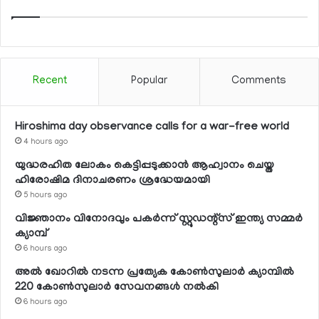
Recent
Popular
Comments
Hiroshima day observance calls for a war-free world
4 hours ago
യുദ്ധരഹിത ലോകം കെട്ടിപ്പടുക്കാന്‍ ആഹ്വാനം ചെയ്ത
ഹിരോഷിമ ദിനാചരണം ശ്രദ്ധേയമായി
5 hours ago
വിജ്ഞാനം വിനോദവും പകര്‍ന്ന് സ്റ്റുഡന്റ്‌സ് ഇന്ത്യ സമ്മര്‍
ക്യാമ്പ്
6 hours ago
അല്‍ ഖോറില്‍ നടന്ന പ്രത്യേക കോണ്‍സുലാര്‍ ക്യാമ്പില്‍
220 കോണ്‍സുലാര്‍ സേവനങ്ങള്‍ നല്‍കി
6 hours ago