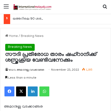
Menu
Se
ഖത്തറിലെ 90 ശതമാനം കമ്പനികളും 2025 ലെ ടാക്‌സ് റിട്ടേണുകള്‍ സമര്‍പ്പിച്ചു
Home
/
Breaking News
Breaking News
സൗദി പ്രതിരോധ താരം ഷഹ്റാനിക്ക്
ശസ്ത്രക്രിയ വേണ്ടിവന്നേക്കും
ഡോ. അമാനുല്ല വടക്കാങ്ങര
November 23, 2022
1,185
Less than a minute
Facebook
X
LinkedIn
WhatsApp
അമാനുല്ല വടക്കാങ്ങര