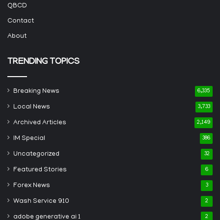
QBCD
Contact
About
TRENDING TOPICS
Breaking News
6,335
Local News
3,733
Archived Articles
2,149
IM Special
386
Uncategorized
32
Featured Stories
6
Forex News
3
Wash Service 910
2
adobe generative ai 1
2