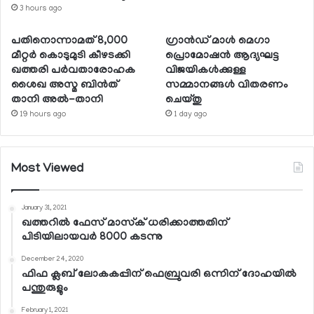
3 hours ago
പതിനൊന്നാമത് 8,000
ഗ്രാന്‍ഡ് മാള്‍ മെഗാ
മീറ്റര്‍ കൊടുമുടി കീഴടക്കി
പ്രൊമോഷന്‍ ആദ്യഘട്ട
ഖത്തരി പര്‍വതാരോഹക
വിജയികള്‍ക്കുള്ള
ശൈഖ അസ്മ ബിന്‍ത്
സമ്മാനങ്ങള്‍ വിതരണം
താനി അല്‍-താനി
ചെയ്തു
19 hours ago
1 day ago
Most Viewed
January 31, 2021
ഖത്തറില്‍ ഫേസ് മാസ്‌ക് ധരിക്കാത്തതിന്
പിടിയിലായവര്‍ 8000 കടന്നു
December 24, 2020
ഫിഫ ക്ലബ് ലോകകപ്പിന് ഫെബ്രുവരി ഒന്നിന് ദോഹയില്‍
പന്തുരുളും
February 1, 2021