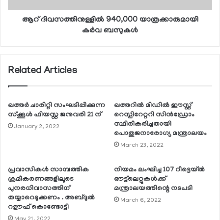
ആറ് ദിവസത്തിനുള്ളില്‍ 940,000 യാത്രക്കാരുമായി
കര്‍വ ബസുകള്‍
Related Articles
ഖത്തര്‍ ചാരിറ്റി സംഘടിപ്പിക്കുന്ന
ഖത്തറില്‍ മിഡില്‍ ഈസ്റ്റ്
സ്‌ക്കൂള്‍ ഫിയസ്റ്റ ജനുവരി 21 ന്
റെസ്പിറേറ്ററി സിന്‍ഡ്രോം
സ്ഥിരീകരിച്ചതായി
January 2, 2022
പൊതുജനാരോഗ്യ മന്ത്രാലയം
March 23, 2022
പ്രവാസികള്‍ സാമ്പത്തിക
നിയമം ലംഘിച്ച 107 റീട്ടെയ്ല്‍
ക്രമീകരണങ്ങളിലൂടെ
ഔട്ട്‌ലെറ്റുകള്‍ക്ക്
പുനരധിവാസത്തിന്
മന്ത്രാലയത്തിന്റെ നടപടി
തയ്യാറെടുക്കണം . അബ്ദുല്‍
March 6, 2022
റഊഫ് കൊണ്ടോട്ടി
May 21, 2022