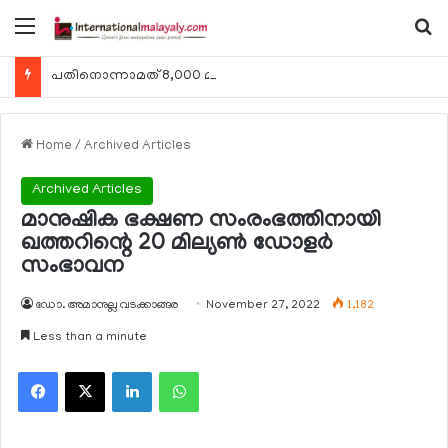
Menu
Se
പതിനൊന്നാമത് 8,000 മീറ്റര്‍ കൊടുമുടി കീഴടക്കി ഖത്തരി പര്‍വതാരോഹക ശൈഖ അസ്മ ബിന്‍ത് താനി അല്‍-താനി
Home
/
Archived Articles
Archived Articles
മാനുഷിക ഭക്ഷണ സംരംഭത്തിനായി
ഖത്തറിന്റെ 20 മില്യണ്‍ ഡോളര്‍
സംഭാവന
ഡോ. അമാനുല്ല വടക്കാങ്ങര
November 27, 2022
1,182
Less than a minute
Facebook
X
LinkedIn
WhatsApp