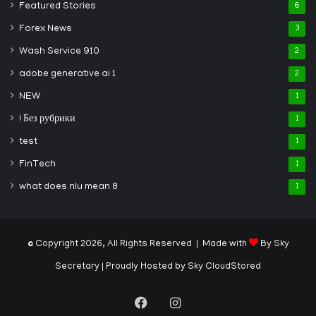
Featured Stories
6
Forex News
3
Wash Service 910
2
adobe generative ai 1
2
NEW
1
! Без рубрики
1
test
1
FinTech
1
what does nlu mean 8
1
© Copyright 2026, All Rights Reserved | Made with
By Sky
Secretary
| Proudly Hosted by
Sky CloudStored
Facebook
Instagram