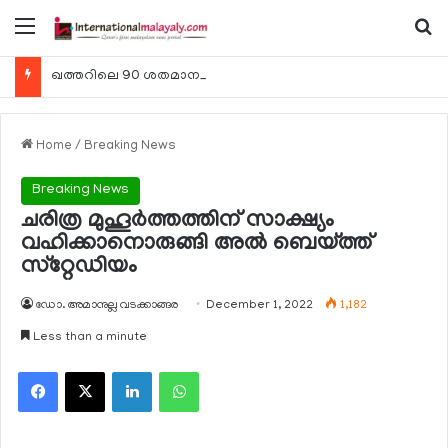
Menu
Se
ഖത്തറിലെ 90 ശതമാനം കമ്പനികളും 2025 ലെ ടാക്‌സ് റിട്ടേണുകള്‍ സമര്‍പ്പിച്ചു
Home
/
Breaking News
Breaking News
ചരിത്ര മുഹൂര്‍ത്തത്തിന് സാക്ഷ്യം
വഹിക്കാനൊരുങ്ങി അല്‍ ബെയ്ത്ത്
സ്‌റ്റേഡിയം
ഡോ. അമാനുല്ല വടക്കാങ്ങര
December 1, 2022
1,182
Less than a minute
Facebook
X
LinkedIn
WhatsApp