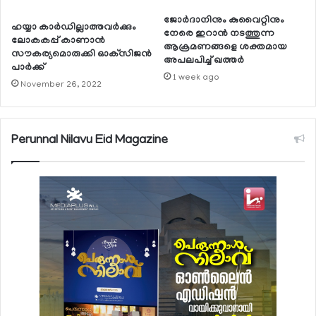
ജോര്‍ദാനിനും കുവൈറ്റിനും
ഹയ്യാ കാര്‍ഡില്ലാത്തവര്‍ക്കും
നേരെ ഇറാന്‍ നടത്തുന്ന
ലോകകപ്പ് കാണാന്‍
ആക്രമണങ്ങളെ ശക്തമായ
സൗകര്യമൊരുക്കി ഓക്‌സിജന്‍
അപലപിച്ച് ഖത്തര്‍
പാര്‍ക്ക്
1 week ago
November 26, 2022
Perunnal Nilavu Eid Magazine