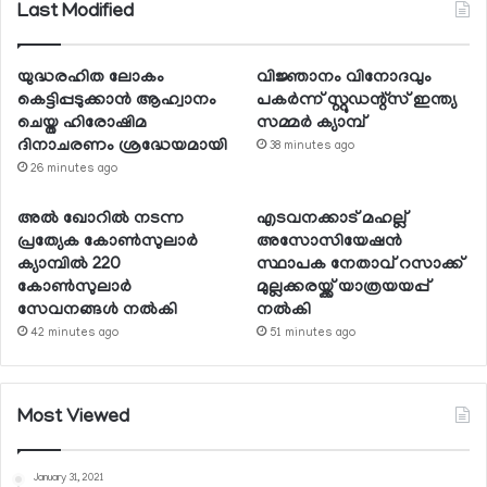
Last Modified
യുദ്ധരഹിത ലോകം
വിജ്ഞാനം വിനോദവും
കെട്ടിപ്പടുക്കാന്‍ ആഹ്വാനം
പകര്‍ന്ന് സ്റ്റുഡന്റ്‌സ് ഇന്ത്യ
ചെയ്ത ഹിരോഷിമ
സമ്മര്‍ ക്യാമ്പ്
ദിനാചരണം ശ്രദ്ധേയമായി
38 minutes ago
26 minutes ago
അല്‍ ഖോറില്‍ നടന്ന
എടവനക്കാട് മഹല്ല്
പ്രത്യേക കോണ്‍സുലാര്‍
അസോസിയേഷന്‍
ക്യാമ്പില്‍ 220
സ്ഥാപക നേതാവ് റസാക്ക്
കോണ്‍സുലാര്‍
മുല്ലക്കരയ്ക്ക് യാത്രയയപ്പ്
സേവനങ്ങള്‍ നല്‍കി
നല്‍കി
42 minutes ago
51 minutes ago
Most Viewed
January 31, 2021