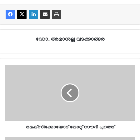
ഡോ. അമാനുല്ല വടക്കാങ്ങര
മെക്‌സിക്കോയോട് തോറ്റ് സൗദി പുറത്ത്