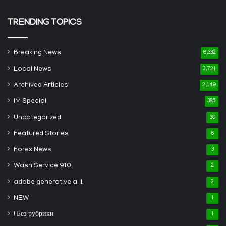
TRENDING TOPICS
Breaking News
6,332
Local News
3,721
Archived Articles
2,149
IM Special
385
Uncategorized
30
Featured Stories
6
Forex News
3
Wash Service 910
2
adobe generative ai 1
2
NEW
1
! Без рубрики
1