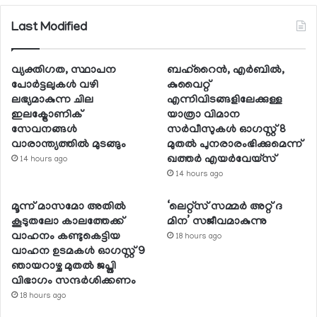
Last Modified
വ്യക്തിഗത, സ്ഥാപന
ബഹ്റൈന്‍, എര്‍ബില്‍,
പോര്‍ട്ടലുകള്‍ വഴി
കുവൈറ്റ്
ലഭ്യമാകുന്ന ചില
എന്നിവിടങ്ങളിലേക്കുള്ള
ഇലക്ട്രോണിക്
യാത്രാ വിമാന
സേവനങ്ങള്‍
സര്‍വീസുകള്‍ ഓഗസ്റ്റ് 8
വാരാന്ത്യത്തില്‍ മുടങ്ങും
മുതല്‍ പുനരാരംഭിക്കുമെന്ന്
ഖത്തര്‍ എയര്‍വേയ്സ്
14 hours ago
14 hours ago
മൂന്ന് മാസമോ അതില്‍
‘ലെറ്റ്‌സ് സമ്മര്‍ അറ്റ് ദ
കൂടുതലോ കാലത്തേക്ക്
മിന’ സജീവമാകുന്നു
വാഹനം കണ്ടുകെട്ടിയ
18 hours ago
വാഹന ഉടമകള്‍ ഓഗസ്റ്റ് 9
ഞായറാഴ്ച മുതല്‍ ജപ്തി
വിഭാഗം സന്ദര്‍ശിക്കണം
18 hours ago