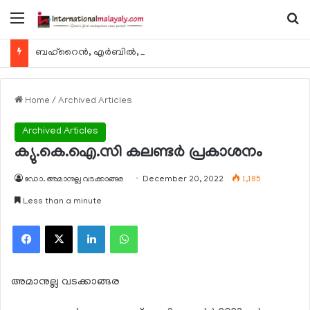
Menu
Se
ബഹ്റൈന്‍, എര്‍ബില്‍, കുവൈറ്റ് എന്നിവിടങ്ങളിലേക്കുള്ള യാത്രാ വിമാന സര്‍വീസുകള്‍ ഓഗസ്റ്റ് 8 മുതല്‍ പുനരാരംഭിക്കുമെന്ന് ഖത്തര്‍ എയര്‍വേയ്സ്
Home
/
Archived Articles
Archived Articles
ക്യു.കെ.ഐ.സി കലണ്ടര്‍ പ്രകാശനം
ഡോ. അമാനുല്ല വടക്കാങ്ങര
December 20, 2022
1,185
Less than a minute
Facebook
X
LinkedIn
WhatsApp
അമാനുല്ല വടക്കാങ്ങര