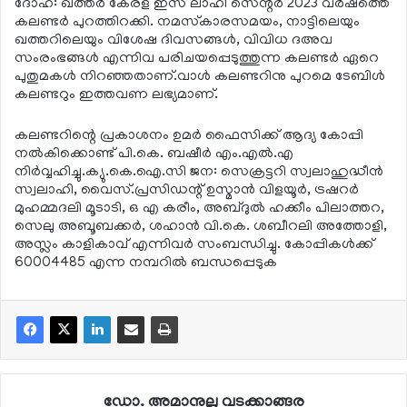
ദോഹ: ഖത്തര്‍ കേരള ഇസ് ലാഹി സെന്റര്‍ 2023 വര്‍ഷത്തെ
കലണ്ടര്‍ പുറത്തിറക്കി. നമസ്‌കാരസമയം, നാട്ടിലെയും
ഖത്തറിലെയും വിശേഷ ദിവസങ്ങള്‍, വിവിധ ദഅവ
സംരംഭങ്ങള്‍ എന്നിവ പരിചയപ്പെടുത്തുന്ന കലണ്ടര്‍ ഏറെ
പുതുമകള്‍ നിറഞ്ഞതാണ്.വാള്‍ കലണ്ടറിനു പുറമെ ടേബിള്‍
കലണ്ടറും ഇത്തവണ ലഭ്യമാണ്.
കലണ്ടറിന്റെ പ്രകാശനം ഉമര്‍ ഫൈസിക്ക് ആദ്യ കോപ്പി
നല്‍കിക്കൊണ്ട് പി.കെ. ബഷീര്‍ എം.എല്‍.എ
നിര്‍വ്വഹിച്ചു.ക്യു.കെ.ഐ.സി ജന: സെക്രട്ടറി സ്വലാഹുദ്ധീന്‍
സ്വലാഹി, വൈസ്.പ്രസിഡന്റ് ഉസ്മാന്‍ വിളയൂര്‍, ട്രഷറര്‍
മുഹമ്മദലി മൂടാടി, ഒ എ കരീം, അബ്ദുല്‍ ഹക്കീം പിലാത്തറ,
സെലു അബൂബക്കര്‍, ശഹാന്‍ വി.കെ. ശബീറലി അത്തോളി,
അസ്ലം കാളികാവ് എന്നിവര്‍ സംബന്ധിച്ചു. കോപ്പികള്‍ക്ക്
60004485 എന്ന നമ്പറില്‍ ബന്ധപ്പെടുക
ഡോ. അമാനുല്ല വടക്കാങ്ങര