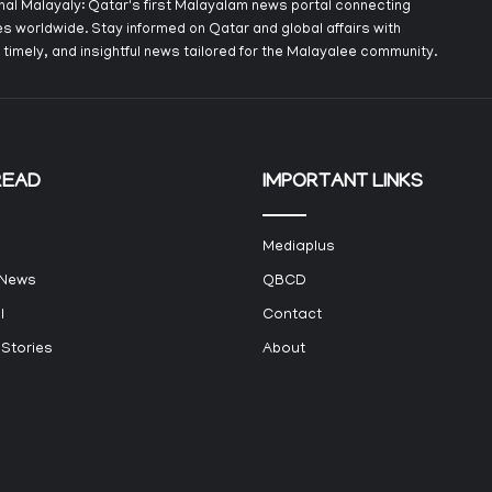
onal Malayaly: Qatar's first Malayalam news portal connecting
s worldwide. Stay informed on Qatar and global affairs with
 timely, and insightful news tailored for the Malayalee community.
READ
IMPORTANT LINKS
Mediaplus
 News
QBCD
l
Contact
 Stories
About