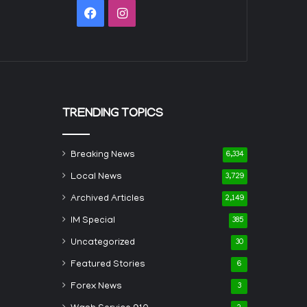
Facebook
Instagram
TRENDING TOPICS
Breaking News
6,334
Local News
3,729
Archived Articles
2,149
IM Special
385
Uncategorized
30
Featured Stories
6
Forex News
3