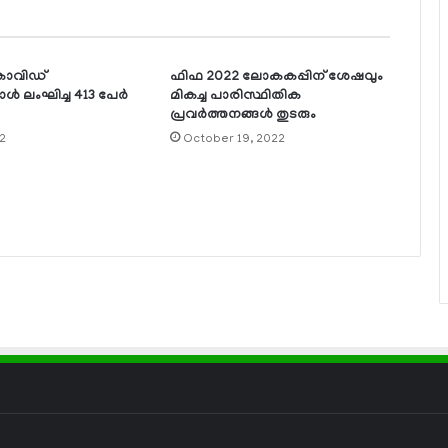
കോവിഡ്
ഫിഫ 2022 ലോകകപ്പിന് ശേഷവും
ള്‍ ലംഘിച്ച 413 പേര്‍
മികച്ച പാരിസ്ഥിതിക
പ്രവര്‍ത്തനങ്ങള്‍ തുടരും
2
October 19, 2022