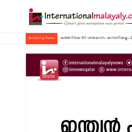
ഹോര്‍മുസ് കടലിടുക്ക് ഉടന്‍ തുറന്നേക്കു
Breaking News