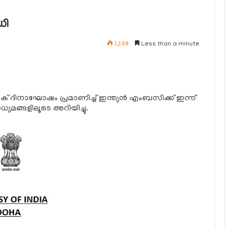
ധി
1,198
Less than a minute
് ദിനാഘോഷം പ്രമാണിച്ച് ഇന്ത്യന്‍ എംബസിക്ക് ഇന്ന്
മങ്ങളിലൂടെ അറിയിച്ചു.