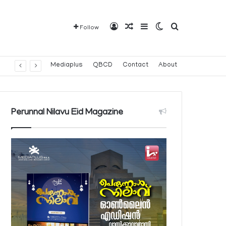
Log In
Random Article
Sidebar
Switch skin
Search for
Follow
Mediaplus
QBCD
Contact
About
Perunnal Nilavu Eid Magazine