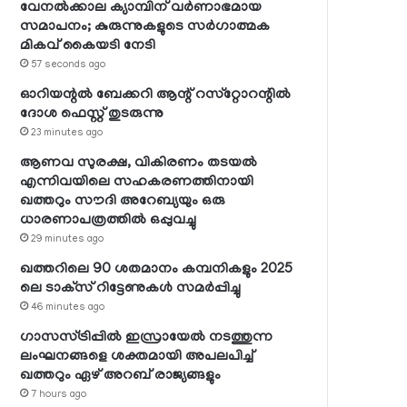
വേനല്‍ക്കാല ക്യാമ്പിന് വര്‍ണാഭമായ
സമാപനം; കുരുന്നുകളുടെ സര്‍ഗാത്മക
മികവ് കൈയടി നേടി
57 seconds ago
ഓറിയന്റല്‍ ബേക്കറി ആന്റ് റസ്‌റ്റോറന്റില്‍
ദോശ ഫെസ്റ്റ് തുടരുന്നു
23 minutes ago
ആണവ സുരക്ഷ, വികിരണം തടയല്‍
എന്നിവയിലെ സഹകരണത്തിനായി
ഖത്തറും സൗദി അറേബ്യയും ഒരു
ധാരണാപത്രത്തില്‍ ഒപ്പുവച്ചു
29 minutes ago
ഖത്തറിലെ 90 ശതമാനം കമ്പനികളും 2025
ലെ ടാക്‌സ് റിട്ടേണുകള്‍ സമര്‍പ്പിച്ചു
46 minutes ago
ഗാസസ്ട്രിപ്പില്‍ ഇസ്രായേല്‍ നടത്തുന്ന
ലംഘനങ്ങളെ ശക്തമായി അപലപിച്ച്
ഖത്തറും ഏഴ് അറബ് രാജ്യങ്ങളും
7 hours ago