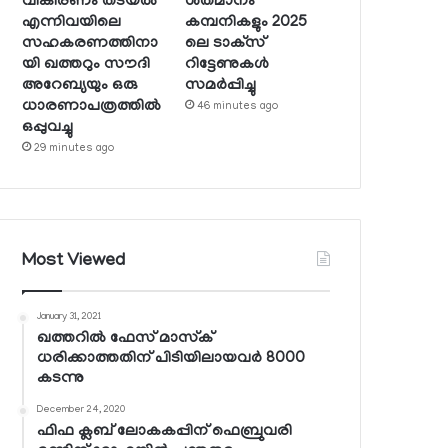
വികിരണം തടയല്‍
ശതമാനം
എന്നിവയിലെ
കമ്പനികളും 2025
സഹകരണത്തിനാ
ലെ ടാക്‌സ്
യി ഖത്തറും സൗദി
റിട്ടേണുകള്‍
അറേബ്യയും ഒരു
സമര്‍പ്പിച്ചു
ധാരണാപത്രത്തില്‍
46 minutes ago
ഒപ്പുവച്ചു
29 minutes ago
Most Viewed
January 31, 2021
ഖത്തറില്‍ ഫേസ് മാസ്‌ക്
ധരിക്കാത്തതിന് പിടിയിലായവര്‍ 8000
കടന്നു
December 24, 2020
ഫിഫ ക്ലബ് ലോകകപ്പിന് ഫെബ്രുവരി