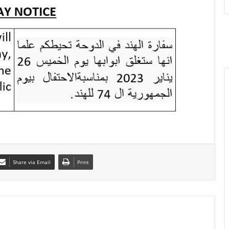
Share via Email
Print