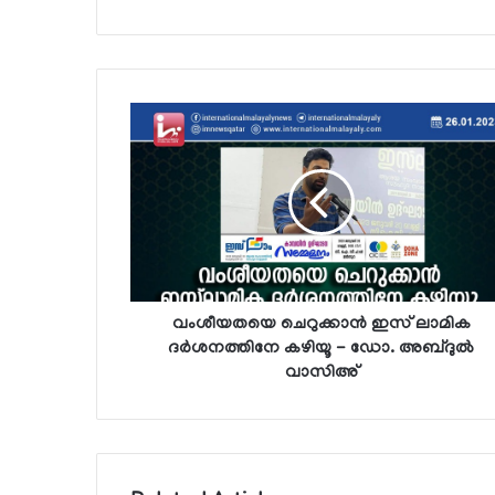
വംശീയതയെ ചെറുക്കാന്‍ ഇസ് ലാമിക
ദര്‍ശനത്തിനേ കഴിയൂ - ഡോ. അബ്ദുല്‍
വാസിഅ്