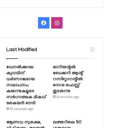
Facebook
Instagram
Last Modified
വേനല്‍ക്കാല
ഓറിയന്റല്‍
ക്യാമ്പിന്
ബേക്കറി ആന്റ്
വര്‍ണാഭമായ
റസ്‌റ്റോറന്റില്‍
സമാപനം;
ദോശ ഫെസ്റ്റ്
കുരുന്നുകളുടെ
തുടരുന്നു
സര്‍ഗാത്മക മികവ്
23 minutes ago
കൈയടി നേടി
57 seconds ago
ആണവ സുരക്ഷ,
ഖത്തറിലെ 90