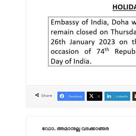
Share
Facebook
X
LinkedIn
ഡോ. അമാനുല്ല വടക്കാങ്ങര