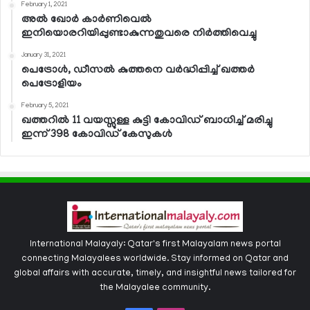
February 1, 2021
അല്‍ ഖോര്‍ കാര്‍ണിവെല്‍
ഇനിയൊരറിയിപ്പുണ്ടാകുന്നതുവരെ നിര്‍ത്തിവെച്ചു
January 31, 2021
പെട്രോള്‍, ഡീസല്‍ കുത്തനെ വര്‍ദ്ധിപ്പിച്ച് ഖത്തര്‍
പെട്രോളിയം
February 5, 2021
ഖത്തറില്‍ 11 വയസ്സുള്ള കുട്ടി കോവിഡ് ബാധിച്ച് മരിച്ചു
ഇന്ന് 398 കോവിഡ് കേസുകള്‍
International Malayaly: Qatar's first Malayalam news portal
connecting Malayalees worldwide. Stay informed on Qatar and
global affairs with accurate, timely, and insightful news tailored for
the Malayalee community.