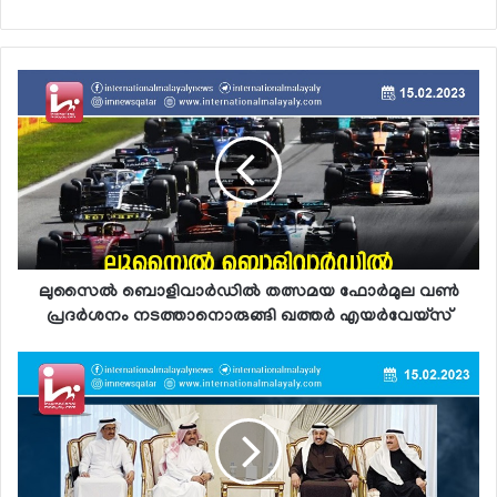
ലുസൈല്‍ ബൊളിവാര്‍ഡില്‍ തത്സമയ ഫോര്‍മുല വണ്‍
പ്രദര്‍ശനം നടത്താനൊരുങ്ങി ഖത്തര്‍ എയര്‍വേയ്സ്