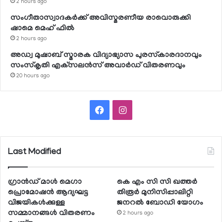
2 hours ago
സംഗീതാസ്വാദകര്‍ക്ക് അവിസ്മരണീയ രാവൊരുക്കി
ഷാമെ മെഹ് ഫില്‍
2 hours ago
അഡ്വ മുഷാബ് സ്മാരക വിദ്യാഭ്യാസ പുരസ്‌കാരദാനവും
സംസ്‌കൃതി എക്‌സലന്‍സ് അവാര്‍ഡ് വിതരണവും
20 hours ago
Facebook
Instagram
Last Modified
ഗ്രാന്‍ഡ് മാള്‍ മെഗാ
കെ എം സി സി ഖത്തര്‍
പ്രൊമോഷന്‍ ആദ്യഘട്ട
തിരൂര്‍ മുനിസിപ്പാലിറ്റി
വിജയികള്‍ക്കുള്ള
ജനറല്‍ ബോഡി യോഗം
സമ്മാനങ്ങള്‍ വിതരണം
2 hours ago