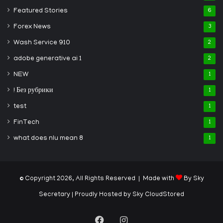
Featured Stories
6
Forex News
3
Wash Service 910
2
adobe generative ai 1
2
NEW
1
! Без рубрики
1
test
1
FinTech
1
what does nlu mean 8
1
© Copyright 2026, All Rights Reserved | Made with
By Sky
Secretary
| Proudly Hosted by
Sky CloudStored
Facebook
Instagram