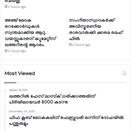
ചെയ്തു
2 hours ago
അഞ്ച് ലോക
സംഗീതാസ്വാദകര്‍ക്ക്
റെക്കോര്‍ഡുകള്‍
അവിസ്മരണീയ
സ്വന്തമാക്കിയ ആറു
രാവൊരുക്കി ഷാമെ മെഹ്
വയസ്സുകാരന് ക്യുമേറ്റ്‌സ്
ഫില്‍
ഖത്തറിന്റെ ആദരം
2 hours ago
2 hours ago
Most Viewed
January 31, 2021
ഖത്തറില്‍ ഫേസ് മാസ്‌ക് ധരിക്കാത്തതിന്
പിടിയിലായവര്‍ 8000 കടന്നു
December 24, 2020
ഫിഫ ക്ലബ് ലോകകപ്പിന് ഫെബ്രുവരി ഒന്നിന് ദോഹയില്‍
പന്തുരുളും