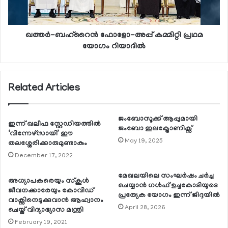
ഖത്തര്‍-ബഹ്റൈന്‍ ഫോളോ-അപ്പ് കമ്മിറ്റി പ്രഥമ
യോഗം റിയാദില്‍
Related Articles
ജംബോസൂക്ക് ആപ്പുമായി
ഇന്ന് ഖലീഫ സ്റ്റേഡിയത്തില്‍
ജംബോ ഇലക്ട്രോണിക്സ്
‘വിന്നേഴ്സായി’ ഈ
May 19, 2025
തലശ്ശേരിക്കാരുമുണ്ടാകും
December 17, 2022
മേഖലയിലെ സംഘര്‍ഷം ചര്‍ച്ച
അധ്യാപകരെയും സ്‌കൂള്‍
ചെയ്യാന്‍ ഗള്‍ഫ് ഉച്ചകോടിയുടെ
ജീവനക്കാരേയും കോവിഡ്
പ്രത്യേക യോഗം ഇന്ന് ജിദ്ദയില്‍
വാക്സിനെടുക്കുവാന്‍ ആഹ്വാനം
April 28, 2026
ചെയ്ത് വിദ്യാഭ്യാസ മന്ത്രി
February 19, 2021