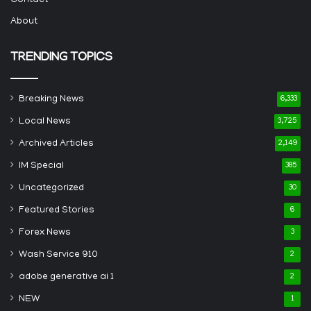
Contact
About
TRENDING TOPICS
Breaking News
6,333
Local News
3,725
Archived Articles
2,149
IM Special
385
Uncategorized
30
Featured Stories
6
Forex News
3
Wash Service 910
2
adobe generative ai 1
2
NEW
1