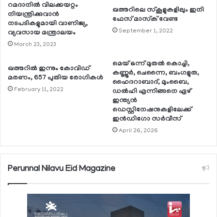
റമദാനില്‍ വിലക്കയറ്റം
ഖത്തറിലെ സ്‌കൂളുകളിലും ഇനി
നിയന്ത്രിക്കുവാന്‍
ഫേസ് മാസ്‌ക് വേണ്ട
നടപടികളുമായി വാണിജ്യ,
September 1, 2022
വ്യവസായ മന്ത്രാലയം
March 23, 2023
മെയ് ഒന്ന് മുതല്‍ കൊച്ചി,
ഖത്തറില്‍ ഇന്നും കോവിഡ്
കണ്ണൂര്‍, ചെന്നൈ, ബംഗളുരു,
മരണം, 657 പുതിയ രോഗികള്‍
ഹൈദറാബാദ്, മുംബൈ,
February 11, 2022
ഡല്‍ഹി എന്നിങ്ങനെ ഏഴ്
ഇന്ത്യന്‍
ഡെസ്റ്റിനേഷനുകളിലേക്ക്
ഇന്‍ഡിഗോ സര്‍വീസ്
April 26, 2026
Perunnal Nilavu Eid Magazine