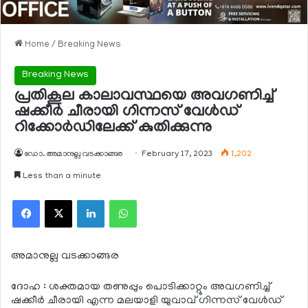
Home
/
Breaking News
Breaking News
പ്രതികൂല കാലാവസ്ഥയെ അവഗണിച്ച്
ഷക്കീര്‍ ചീരായി ഗിന്നസ് വേള്‍ഡ്
റിക്കോര്‍ഡിലേക്ക് കുതിക്കുന്നു
ഡോ. അമാനുല്ല വടക്കാങ്ങര
February 17, 2023
1,202
Less than a minute
Facebook
X
LinkedIn
WhatsApp
അമാനുല്ല വടക്കാങ്ങര
ദോഹ : ശക്തമായ തണുപ്പും പൊടിക്കാറ്റും അവഗണിച്ച്
ഷക്കീര്‍ ചീരായി എന്ന മലയാളി യുവാവ് ഗിന്നസ് വേള്‍ഡ്