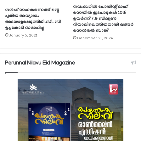
നവംബറില്‍ പോയിന്റ് ഓഫ്
ഗള്‍ഫ് സഹകരണത്തിന്റെ
സെയില്‍ ഇടപാടുകള്‍ 10%
പുതിയ അധ്യായം
ഉയര്‍ന്ന് 7.9 ബില്യണ്‍
അടയാളപ്പെടുത്തിജി.സി. സി
റിയാലിലെത്തിയതായി ഖത്തര്‍
ഉച്ചകോടി സമാപിച്ചു
സെന്‍ട്രല്‍ ബാങ്ക്
January 5, 2021
December 21, 2024
Perunnal Nilavu Eid Magazine