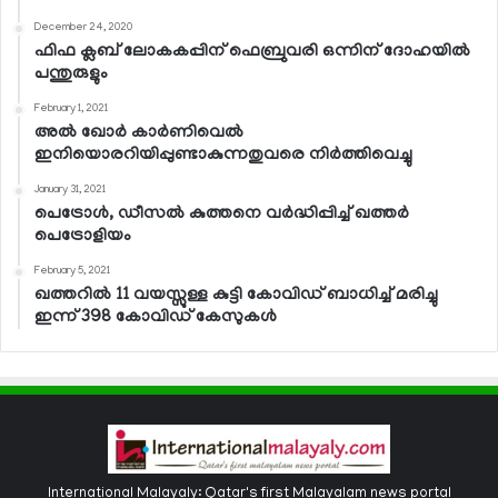
December 24, 2020
ഫിഫ ക്ലബ് ലോകകപ്പിന് ഫെബ്രുവരി ഒന്നിന് ദോഹയില്‍
പന്തുരുളും
February 1, 2021
അല്‍ ഖോര്‍ കാര്‍ണിവെല്‍
ഇനിയൊരറിയിപ്പുണ്ടാകുന്നതുവരെ നിര്‍ത്തിവെച്ചു
January 31, 2021
പെട്രോള്‍, ഡീസല്‍ കുത്തനെ വര്‍ദ്ധിപ്പിച്ച് ഖത്തര്‍
പെട്രോളിയം
February 5, 2021
ഖത്തറില്‍ 11 വയസ്സുള്ള കുട്ടി കോവിഡ് ബാധിച്ച് മരിച്ചു
ഇന്ന് 398 കോവിഡ് കേസുകള്‍
International Malayaly: Qatar's first Malayalam news portal