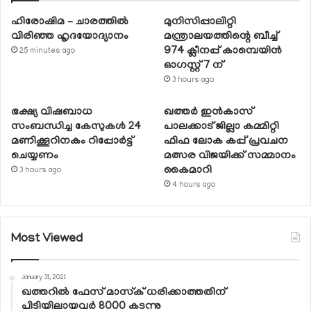
ഹിരോഷിമ – ചാരത്തിൽ
മുനിസിപ്പാലിറ്റി
വിരിഞ്ഞ ഹൃദയോദ്യാനം
മന്ത്രാലയത്തിന്റെ ബീച്ച്
974 ക്ലീനപ്പ് കാമ്പെയിന്‍
25 minutes ago
ഓഗസ്റ്റ് 7 ന്
3 hours ago
ഭക്ഷ്യ വിഷബാധ
ഖത്തര്‍ ഇന്‍കാസ്
സംബന്ധിച്ച കേസുകള്‍ 24
പാലക്കാട് ജില്ലാ കമ്മിറ്റി
മണിക്കൂറിനകം റിപ്പോര്‍ട്ട്
ഫിഫ ലോക കപ്പ് പ്രവചന
ചെയ്യണം
മത്സര വിജയിക്ക് സമ്മാനം
കൈമാറി
3 hours ago
4 hours ago
Most Viewed
January 31, 2021
ഖത്തറില്‍ ഫേസ് മാസ്‌ക് ധരിക്കാത്തതിന്
പിടിയിലായവര്‍ 8000 കടന്നു