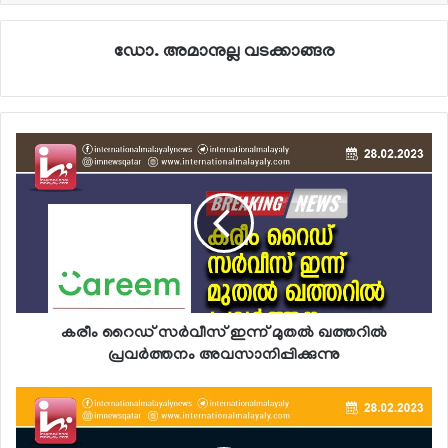
ഡോ. അമാനുല്ല വടക്കാങ്ങര
കരീം റൈഡ് സര്‍വീസ് ഇന്ന് മുതല്‍ ഖത്തറില്‍
പ്രവര്‍ത്തനം അവസാനിപ്പിക്കുന്നു