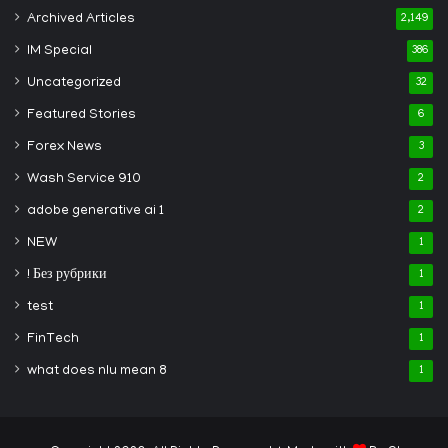
Archived Articles
2,149
IM Special
386
Uncategorized
32
Featured Stories
6
Forex News
3
Wash Service 910
2
adobe generative ai 1
2
NEW
1
! Без рубрики
1
test
1
FinTech
1
what does nlu mean 8
1