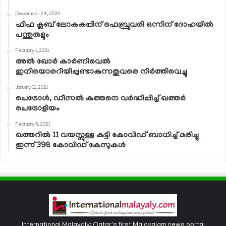
December 24, 2020
ഫിഫ ക്ലബ് ലോകകപ്പിന് ഫെബ്രുവരി ഒന്നിന് ദോഹയില്‍
പന്തുരുളും
February 1, 2021
അല്‍ ഖോര്‍ കാര്‍ണിവെല്‍
ഇനിയൊരറിയിപ്പുണ്ടാകുന്നതുവരെ നിര്‍ത്തിവെച്ചു
January 31, 2021
പെട്രോള്‍, ഡീസല്‍ കുത്തനെ വര്‍ദ്ധിപ്പിച്ച് ഖത്തര്‍
പെട്രോളിയം
February 5, 2021
ഖത്തറില്‍ 11 വയസ്സുള്ള കുട്ടി കോവിഡ് ബാധിച്ച് മരിച്ചു
ഇന്ന് 398 കോവിഡ് കേസുകള്‍
International Malayaly: Qatar's first Malayalam news portal