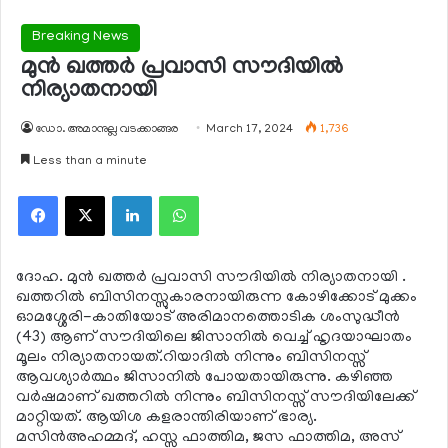
Breaking News
മുന്‍ ഖത്തര്‍ പ്രവാസി സൗദിയില്‍
നിര്യാതനായി
ഡോ. അമാനുല്ല വടക്കാങ്ങര
March 17, 2024
1,736
Less than a minute
Facebook
X
LinkedIn
WhatsApp
ദോഹ. മുന്‍ ഖത്തര്‍ പ്രവാസി സൗദിയില്‍ നിര്യാതനായി .
ഖത്തറില്‍ ബിസിനസ്സുകാരനായിരുന്ന കോഴിക്കോട് മുക്കം
ഓമശ്ശേരി-കാതിയോട് അരിമാനത്തൊടിക ശംസുദ്ധീന്‍
(43) ആണ് സൗദിയിലെ ജിസാനില്‍ വെച്ച് ഹൃദയാഘാതം
മൂലം നിര്യാതനായത്.റിയാദില്‍ നിന്നും ബിസിനസ്സ്
ആവശ്യാര്‍ത്ഥം ജിസാനില്‍ പോയതായിരുന്നു. കഴിഞ്ഞ
വര്‍ഷമാണ് ഖത്തറില്‍ നിന്നും ബിസിനസ്സ് സൗദിയിലേക്ക്
മാറ്റിയത്. ആയിശ കളരാന്തിരിയാണ് ഭാര്യ.
മസിന്‍അഹമ്മദ്, ഹസ്സ ഫാത്തിമ, ജസ ഫാത്തിമ, അസ്