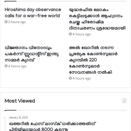
Hiroshima day observance
യുദ്ധരഹിത ലോകം
calls for a war-free world
കെട്ടിപ്പടുക്കാന്‍ ആഹ്വാനം
ചെയ്ത ഹിരോഷിമ
3 hours ago
ദിനാചരണം ശ്രദ്ധേയമായി
4 hours ago
വിജ്ഞാനം വിനോദവും
അല്‍ ഖോറില്‍ നടന്ന
പകര്‍ന്ന് സ്റ്റുഡന്റ്‌സ് ഇന്ത്യ
പ്രത്യേക കോണ്‍സുലാര്‍
സമ്മര്‍ ക്യാമ്പ്
ക്യാമ്പില്‍ 220
കോണ്‍സുലാര്‍
4 hours ago
സേവനങ്ങള്‍ നല്‍കി
4 hours ago
Most Viewed
January 31, 2021
ഖത്തറില്‍ ഫേസ് മാസ്‌ക് ധരിക്കാത്തതിന്
പിടിയിലായവര്‍ 8000 കടന്നു