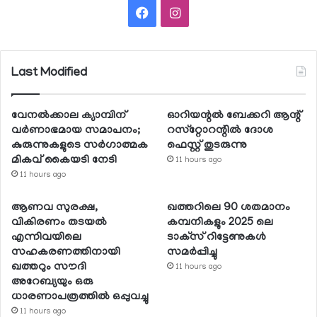
Facebook
Instagram
Last Modified
വേനല്‍ക്കാല ക്യാമ്പിന്
ഓറിയന്റല്‍ ബേക്കറി ആന്റ്
വര്‍ണാഭമായ സമാപനം;
റസ്‌റ്റോറന്റില്‍ ദോശ
കുരുന്നുകളുടെ സര്‍ഗാത്മക
ഫെസ്റ്റ് തുടരുന്നു
മികവ് കൈയടി നേടി
11 hours ago
11 hours ago
ആണവ സുരക്ഷ,
ഖത്തറിലെ 90 ശതമാനം
വികിരണം തടയല്‍
കമ്പനികളും 2025 ലെ
എന്നിവയിലെ
ടാക്‌സ് റിട്ടേണുകള്‍
സഹകരണത്തിനായി
സമര്‍പ്പിച്ചു
ഖത്തറും സൗദി
11 hours ago
അറേബ്യയും ഒരു
ധാരണാപത്രത്തില്‍ ഒപ്പുവച്ചു
11 hours ago