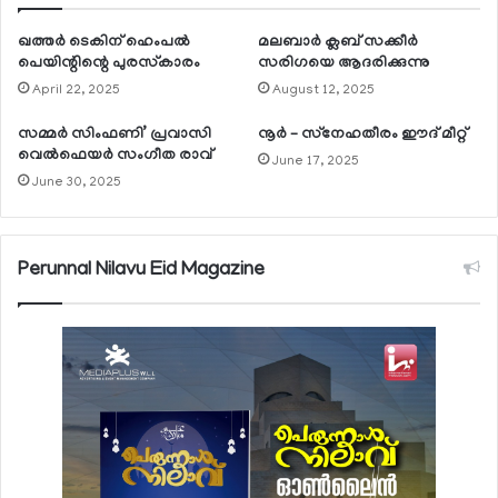
ഖത്തര്‍ ടെകിന് ഹെംപല്‍
മലബാര്‍ ക്ലബ് സക്കീര്‍
പെയിന്റിന്റെ പുരസ്‌കാരം
സരിഗയെ ആദരിക്കുന്നു
April 22, 2025
August 12, 2025
സമ്മര്‍ സിംഫണി’ പ്രവാസി
നൂര്‍ – സ്‌നേഹതീരം ഈദ് മീറ്റ്
വെല്‍ഫെയര്‍ സംഗീത രാവ്
June 17, 2025
June 30, 2025
Perunnal Nilavu Eid Magazine