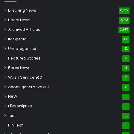
Breaking News
6,335
Local News
3,738
Archived Articles
2,149
IM Special
386
Uncategorized
32
Featured Stories
6
Forex News
3
Wash Service 910
2
adobe generative ai 1
2
NEW
1
! Без рубрики
1
test
1
FinTech
1