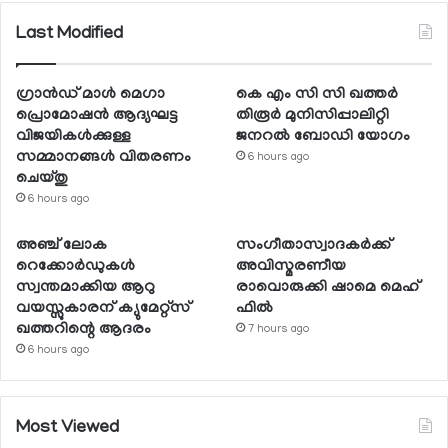
Last Modified
ഗ്രാന്‍ഡ് മാള്‍ മെഗാ
കെ എം സി സി ഖത്തര്‍
പ്രൊമോഷന്‍ ആദ്യഘട്ട
തിരൂര്‍ മുനിസിപ്പാലിറ്റി
വിജയികള്‍ക്കുള്ള
ജനറല്‍ ബോഡി യോഗം
സമ്മാനങ്ങള്‍ വിതരണം
6 hours ago
ചെയ്തു
6 hours ago
അഞ്ച് ലോക
സംഗീതാസ്വാദകര്‍ക്ക്
റെക്കോര്‍ഡുകള്‍
അവിസ്മരണീയ
സ്വന്തമാക്കിയ ആറു
രാവൊരുക്കി ഷാമെ മെഹ്
വയസ്സുകാരന് ക്യുമേറ്റ്‌സ്
ഫില്‍
ഖത്തറിന്റെ ആദരം
7 hours ago
6 hours ago
Most Viewed