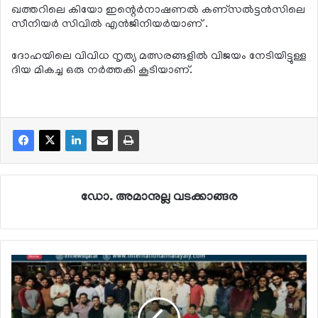
ഖത്തറിലെ കിയോ ഇന്റെർനാഷണൽ കണ്സൽട്ടൻസിലെ
സീനിയർ സിവിൽ എൻജിനിയർയാണ് .
ദോഹയിലെ വിവിധ നൃത്യ മത്സരങ്ങളിൽ വിജയം നേടിയിട്ടുള്ള
ദിയ മികച്ച ഒരു നർത്തകി കൂടിയാണ്.
ഡോ. അമാനുല്ല വടക്കാങ്ങര