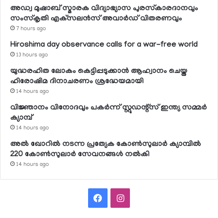
അഡ്വ മുഷാബ് സ്മാരക വിദ്യാഭ്യാസ പുരസ്‌കാരദാനവും
സംസ്‌കൃതി എക്‌സലന്‍സ് അവാര്‍ഡ് വിതരണവും
7 hours ago
Hiroshima day observance calls for a war-free world
13 hours ago
യുദ്ധരഹിത ലോകം കെട്ടിപ്പടുക്കാന്‍ ആഹ്വാനം ചെയ്ത
ഹിരോഷിമ ദിനാചരണം ശ്രദ്ധേയമായി
14 hours ago
വിജ്ഞാനം വിനോദവും പകര്‍ന്ന് സ്റ്റുഡന്റ്‌സ് ഇന്ത്യ സമ്മര്‍
ക്യാമ്പ്
14 hours ago
അല്‍ ഖോറില്‍ നടന്ന പ്രത്യേക കോണ്‍സുലാര്‍ ക്യാമ്പില്‍
220 കോണ്‍സുലാര്‍ സേവനങ്ങള്‍ നല്‍കി
14 hours ago
Facebook
Instagram