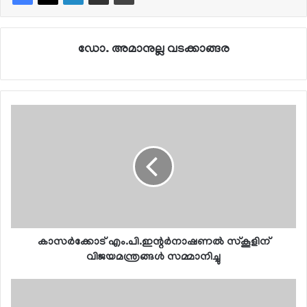
ഡോ. അമാനുല്ല വടക്കാങ്ങര
കാസര്‍ക്കോട് എം.പി.ഇന്റര്‍നാഷണല്‍ സ്‌കൂളിന്
വിജയമന്ത്രങ്ങള്‍ സമ്മാനിച്ചു