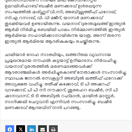
ദുരന്തനിവാരണ സംഘം ചീഫ് കോഡിനേറ്റര്‍
ഉമറലിശിഹാബ് ബഷീര്‍ മണക്കടവ് ഉള്‍പ്പെടുന്ന
സംഘത്തില്‍ മശ്ഹൂദ് വി.സി, അബ്ദുല്ലത്തീഫ് ഫറോഖ്,
സി.എ റസാഖ്, വി. വി മജീദ്, യാസര്‍ മണക്കടവ്
തുടങ്ങിയവര്‍ ഉണ്ടായിരുന്നു. വയനാട് ദുരന്തമുഖത്ത് ഇന്ത്യന്‍
ആര്‍മി നിര്‍മിച്ച ബെയിലി പാലം നിര്‍മ്മാണത്തില്‍ ഇന്ത്യന്‍
ആര്‍മിയെ സഹായിക്കാനായിരുന്നു യാത്ര. അന്ന് തന്നെ
ഇന്ത്യന്‍ ആര്‍മിയെ ആദരികുകയും ചെയ്തിരുന്നു.
ചാലിയാര്‍ ദോഹ സാരഥിയും, ഖത്തറിലെ വ്യവസായ
പ്രമുഖനുമായ നൗഫല്‍ കട്ടയാട്ട് ഉദ്ഘാടനം നിര്‍വഹിച്ചു.
വയനാട് ദുരന്തത്തില്‍ മരണമടഞ്ഞവര്‍ക്ക്
ആദരാഞ്ജലികള്‍ അര്‍പ്പിച്ചുകൊണ്ട് നേതാക്കള്‍ സംസാരിച്ചു.
സ്ഥാപക ജനറല്‍ സെക്രട്ടറി അബ്ദുല്‍ ലത്തീഫ് ഫറോക്ക്
അധ്യക്ഷത വഹിച്ചു. രതീഷ് കക്കോവ്, ടി പി അഷറഫ്
വാഴക്കാട്, പി പി സി നൗഷാദ്, ശുഹൈറ ബഷീര്‍, സി പി
ഷാനവാസ്, ടി ടി അബ്ദുല്‍ റഹ്‌മാന്‍, മായിന്‍ മാസ്റ്റര്‍,
സാദിക്കലി ചെറുവാടി എന്നിവര്‍ സംസാരിച്ചു. ബഷീര്‍
മണക്കടവ് ആദരവിന് നന്ദി പറഞ്ഞു.