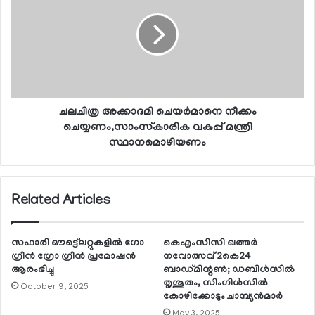
ചലചിത്ര അക്കാദമി ചെയര്‍മാനെ നീക്കം
ചെയ്യണം,സാംസ്‌കാരിക വകുപ്പ് മന്ത്രി
സ്ഥാനമൊഴിയണം
Related Articles
സഫാരി ഔട്ട്ലെറ്റുകളില്‍ ഗോ
കെഎംസിസി ഖത്തര്‍
ഗ്രീന്‍ ഗ്രോ ഗ്രീന്‍ പ്രമോഷന്‍
നവോത്സവ് 2കെ24
ആരംഭിച്ചു
ബാഡ്മിന്റണ്‍; ഡബിള്‍സില്‍
തൃശൂരും, സിംഗിള്‍സില്‍
October 9, 2025
കോഴിക്കോടും ചാമ്പ്യന്‍മാര്‍
May 3, 2025