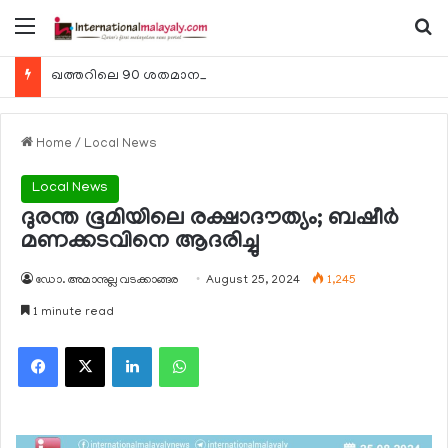
Menu
Se
ഖത്തറിലെ 90 ശതമാനം കമ്പനികളും 2025 ലെ ടാക്‌സ് റിട്ടേണുകള്‍ സമര്‍പ്പിച്ചു
Home
/
Local News
Local News
ദുരന്ത ഭൂമിയിലെ രക്ഷാദൗത്യം; ബഷീര്‍
മണക്കടവിനെ ആദരിച്ചു
ഡോ. അമാനുല്ല വടക്കാങ്ങര
August 25, 2024
1,245
1 minute read
Facebook
X
LinkedIn
WhatsApp