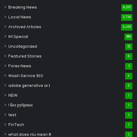
Breaking News
6,335
Local News
3,734
Archived Articles
2,149
IM Special
386
Uncategorized
32
Featured Stories
6
Forex News
3
Wash Service 910
2
adobe generative ai 1
2
NEW
1
! Без рубрики
1
test
1
FinTech
1
what does nlu mean 8
1