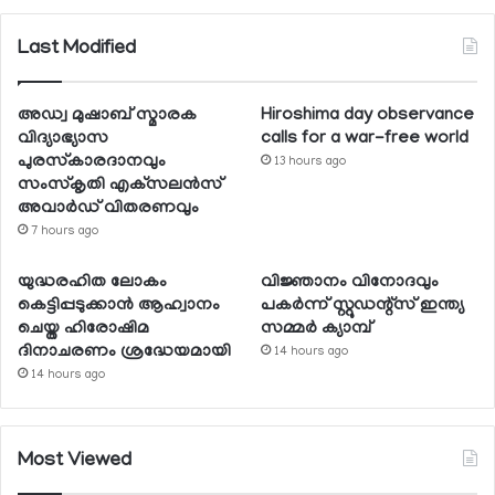
Last Modified
അഡ്വ മുഷാബ് സ്മാരക
Hiroshima day observance
വിദ്യാഭ്യാസ
calls for a war-free world
പുരസ്‌കാരദാനവും
13 hours ago
സംസ്‌കൃതി എക്‌സലന്‍സ്
അവാര്‍ഡ് വിതരണവും
7 hours ago
യുദ്ധരഹിത ലോകം
വിജ്ഞാനം വിനോദവും
കെട്ടിപ്പടുക്കാന്‍ ആഹ്വാനം
പകര്‍ന്ന് സ്റ്റുഡന്റ്‌സ് ഇന്ത്യ
ചെയ്ത ഹിരോഷിമ
സമ്മര്‍ ക്യാമ്പ്
ദിനാചരണം ശ്രദ്ധേയമായി
14 hours ago
14 hours ago
Most Viewed