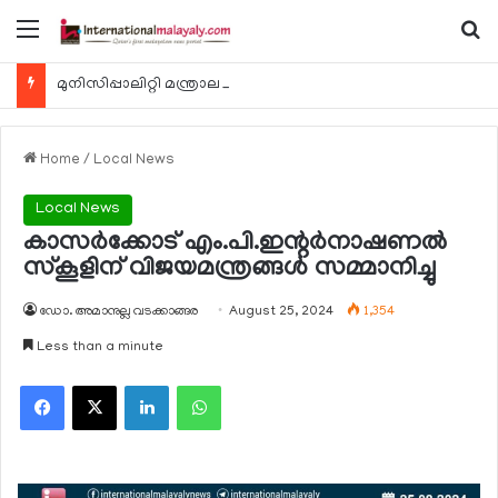
Menu
Se
മുനിസിപ്പാലിറ്റി മന്ത്രാലയത്തിന്റെ ബീച്ച് 974 ക്ലീനപ്പ് കാമ്പെയിന്‍ ഓഗസ്റ്റ് 7 ന്
Home
/
Local News
Local News
കാസര്‍ക്കോട് എം.പി.ഇന്റര്‍നാഷണല്‍
സ്‌കൂളിന് വിജയമന്ത്രങ്ങള്‍ സമ്മാനിച്ചു
ഡോ. അമാനുല്ല വടക്കാങ്ങര
August 25, 2024
1,354
Less than a minute
Facebook
X
LinkedIn
WhatsApp