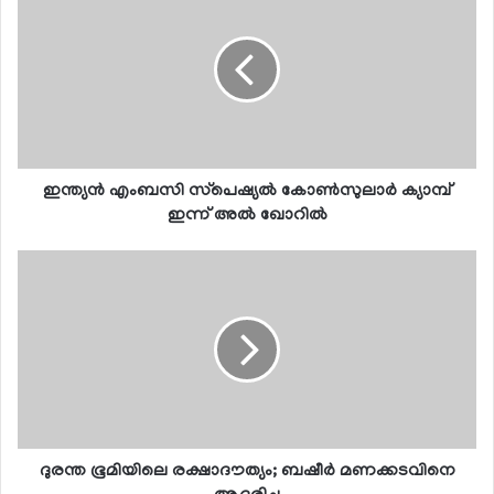
ഇന്ത്യന്‍ എംബസി സ്‌പെഷ്യല്‍ കോണ്‍സുലാര്‍ ക്യാമ്പ്
ഇന്ന് അല്‍ ഖോറില്‍
ദുരന്ത ഭൂമിയിലെ രക്ഷാദൗത്യം; ബഷീര്‍ മണക്കടവിനെ