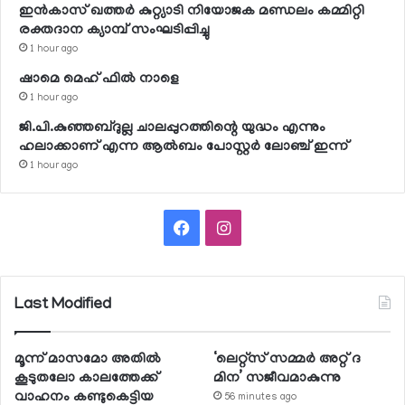
ഇന്‍കാസ് ഖത്തര്‍ കുറ്റ്യാടി നിയോജക മണ്ഡലം കമ്മിറ്റി
രക്തദാന ക്യാമ്പ് സംഘടിപ്പിച്ചു
1 hour ago
ഷാമെ മെഹ് ഫില്‍ നാളെ
1 hour ago
ജി.പി.കുഞ്ഞബ്ദുല്ല ചാലപ്പുറത്തിന്റെ യുദ്ധം എന്നും
ഹലാക്കാണ് എന്ന ആല്‍ബം പോസ്റ്റര്‍ ലോഞ്ച് ഇന്ന്
1 hour ago
Facebook
Instagram
Last Modified
മൂന്ന് മാസമോ അതില്‍
‘ലെറ്റ്‌സ് സമ്മര്‍ അറ്റ് ദ
കൂടുതലോ കാലത്തേക്ക്
മിന’ സജീവമാകുന്നു
വാഹനം കണ്ടുകെട്ടിയ
56 minutes ago