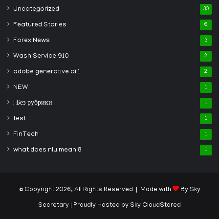
Uncategorized
30
Featured Stories
6
Forex News
3
Wash Service 910
2
adobe generative ai 1
2
NEW
1
! Без рубрики
1
test
1
FinTech
1
what does nlu mean 8
1
© Copyright 2026, All Rights Reserved | Made with
By Sky
Secretary
| Proudly Hosted by
Sky CloudStored