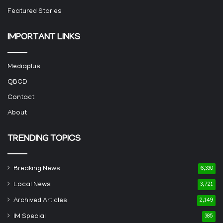
Featured Stories
IMPORTANT LINKS
Mediaplus
QBCD
Contact
About
TRENDING TOPICS
Breaking News
6,330
Local News
3,721
Archived Articles
2,149
IM Special
385