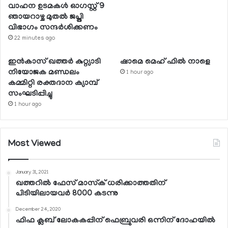
വാഹന ഉടമകള്‍ ഓഗസ്റ്റ് 9
ഞായറാഴ്ച മുതല്‍ ജപ്തി
വിഭാഗം സന്ദര്‍ശിക്കണം
22 minutes ago
ഇന്‍കാസ് ഖത്തര്‍ കുറ്റ്യാടി
ഷാമെ മെഹ് ഫില്‍ നാളെ
നിയോജക മണ്ഡലം
1 hour ago
കമ്മിറ്റി രക്തദാന ക്യാമ്പ്
സംഘടിപ്പിച്ചു
1 hour ago
Most Viewed
January 31, 2021
ഖത്തറില്‍ ഫേസ് മാസ്‌ക് ധരിക്കാത്തതിന്
പിടിയിലായവര്‍ 8000 കടന്നു
December 24, 2020
ഫിഫ ക്ലബ് ലോകകപ്പിന് ഫെബ്രുവരി ഒന്നിന് ദോഹയില്‍