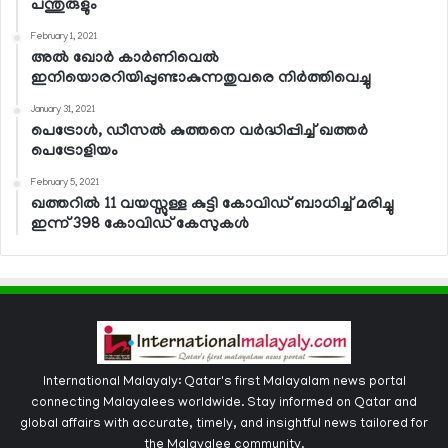
പന്തുരുളും
February 1, 2021
അല്‍ ഖോര്‍ കാര്‍ണിവെല്‍
ഇനിയൊരറിയിപ്പുണ്ടാകുന്നതുവരെ നിര്‍ത്തിവെച്ചു
January 31, 2021
പെട്രോള്‍, ഡീസല്‍ കുത്തനെ വര്‍ദ്ധിപ്പിച്ച് ഖത്തര്‍
പെട്രോളിയം
February 5, 2021
ഖത്തറില്‍ 11 വയസ്സുള്ള കുട്ടി കോവിഡ് ബാധിച്ച് മരിച്ചു
ഇന്ന് 398 കോവിഡ് കേസുകള്‍
International Malayaly: Qatar's first Malayalam news portal
connecting Malayalees worldwide. Stay informed on Qatar and
global affairs with accurate, timely, and insightful news tailored for
the Malayalee community.