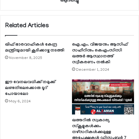
ആദരിച്ചു
Related Articles
ഖിഫ് ഭാരവാഹികള്‍ കേന്ദ്ര
ഐ.എം. വിജയനും ആസിഫ്
മന്ത്രിയുമായി കൂടിക്കാഴ്ച നടത്തി
സഹീറിനും കെഎംസിസി
ഖത്തര്‍ ആസ്ഥാനത്ത്
November 8, 2025
സ്വീകരണം നല്‍കി
December 1, 2024
ഈ വേനലവധിക്ക് നമുക്ക്
ലണ്ടനിലേക്കൊരു ടൂറ്
പോയാലോ
May 6, 2024
ഖത്തറില്‍ സ്വകാര്യ
സ്‌കൂളുകള്‍ക്കും
നഴ്‌സറികള്‍ക്കുമുള്ള
അപേക്ഷകള്‍ ഡിസംബര്‍ 7