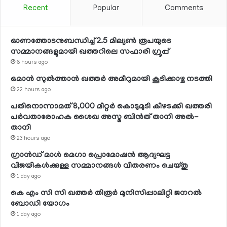
Recent
Popular
Comments
ഓണത്തോടനുബന്ധിച്ച് 2.5 മില്യണ്‍ രൂപയുടെ
സമ്മാനങ്ങളുമായി ഖത്തറിലെ സഫാരി ഗ്രൂപ്പ്
6 hours ago
ഒമാന്‍ സുല്‍ത്താന്‍ ഖത്തര്‍ അമീറുമായി കൂടിക്കാഴ്ച നടത്തി
22 hours ago
പതിനൊന്നാമത് 8,000 മീറ്റര്‍ കൊടുമുടി കീഴടക്കി ഖത്തരി
പര്‍വതാരോഹക ശൈഖ അസ്മ ബിന്‍ത് താനി അല്‍-
താനി
23 hours ago
ഗ്രാന്‍ഡ് മാള്‍ മെഗാ പ്രൊമോഷന്‍ ആദ്യഘട്ട
വിജയികള്‍ക്കുള്ള സമ്മാനങ്ങള്‍ വിതരണം ചെയ്തു
1 day ago
കെ എം സി സി ഖത്തര്‍ തിരൂര്‍ മുനിസിപ്പാലിറ്റി ജനറല്‍
ബോഡി യോഗം
1 day ago