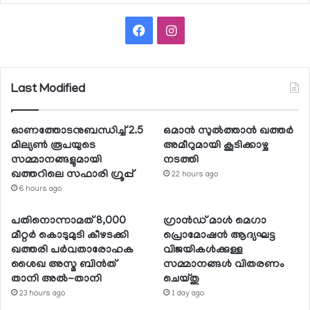
Facebook
Instagram
Last Modified
ഓണത്തോടനുബന്ധിച്ച് 2.5
ഒമാന്‍ സുല്‍ത്താന്‍ ഖത്തര്‍
മില്യണ്‍ രൂപയുടെ
അമീറുമായി കൂടിക്കാഴ്ച
സമ്മാനങ്ങളുമായി
നടത്തി
ഖത്തറിലെ സഫാരി ഗ്രൂപ്പ്
22 hours ago
6 hours ago
പതിനൊന്നാമത് 8,000
ഗ്രാന്‍ഡ് മാള്‍ മെഗാ
മീറ്റര്‍ കൊടുമുടി കീഴടക്കി
പ്രൊമോഷന്‍ ആദ്യഘട്ട
ഖത്തരി പര്‍വതാരോഹക
വിജയികള്‍ക്കുള്ള
ശൈഖ അസ്മ ബിന്‍ത്
സമ്മാനങ്ങള്‍ വിതരണം
താനി അല്‍-താനി
ചെയ്തു
23 hours ago
1 day ago