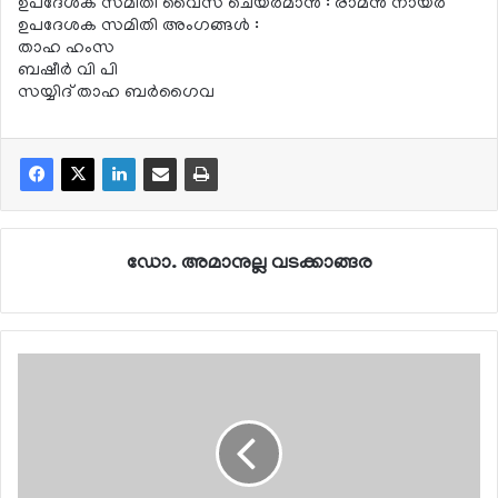
ഉപദേശക സമിതി വൈസ് ചെയര്‍മാന്‍ : രാമന്‍ നായര്‍
ഉപദേശക സമിതി അംഗങ്ങള്‍ :
താഹ ഹംസ
ബഷീര്‍ വി പി
സയ്യിദ് താഹ ബര്‍ഗൈവ
ഡോ. അമാനുല്ല വടക്കാങ്ങര