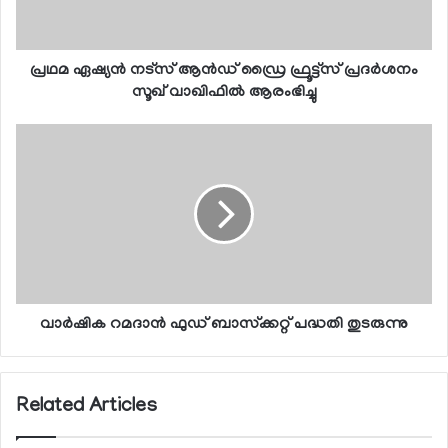
പ്രഥമ ഏഷ്യന്‍ നട്‌സ് ആന്‍ഡ് ഡ്രൈ ഫ്രൂട്ട്‌സ് പ്രദര്‍ശനം
സൂഖ് വാഖിഫില്‍ ആരംഭിച്ചു
വാര്‍ഷിക റമദാന്‍ ഫുഡ് ബാസ്‌ക്കറ്റ് പദ്ധതി തുടരുന്നു
Related Articles