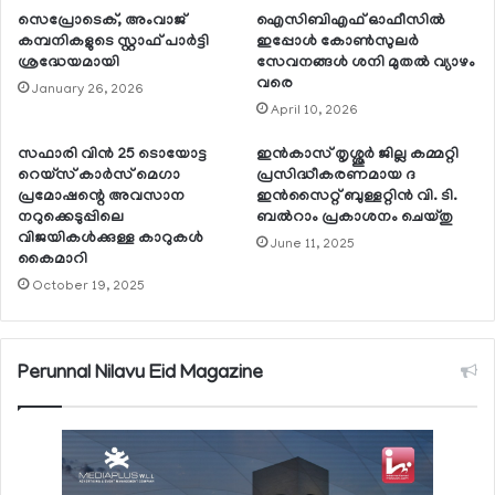
സെപ്രോടെക്, അംവാജ്
ഐസിബിഎഫ് ഓഫീസില്‍
കമ്പനികളുടെ സ്റ്റാഫ് പാര്‍ട്ടി
ഇപ്പോള്‍ കോണ്‍സുലര്‍
ശ്രദ്ധേയമായി
സേവനങ്ങള്‍ ശനി മുതല്‍ വ്യാഴം
വരെ
January 26, 2026
April 10, 2026
സഫാരി വിന്‍ 25 ടൊയോട്ട
ഇന്‍കാസ് തൃശ്ശൂര്‍ ജില്ല കമ്മറ്റി
റെയ്‌സ് കാര്‍സ് മെഗാ
പ്രസിദ്ധീകരണമായ ദ
പ്രമോഷന്റെ അവസാന
ഇന്‍സൈറ്റ് ബുള്ളറ്റിന്‍ വി. ടി.
നറുക്കെടുപ്പിലെ
ബല്‍റാം പ്രകാശനം ചെയ്തു
വിജയികള്‍ക്കുള്ള കാറുകള്‍
June 11, 2025
കൈമാറി
October 19, 2025
Perunnal Nilavu Eid Magazine