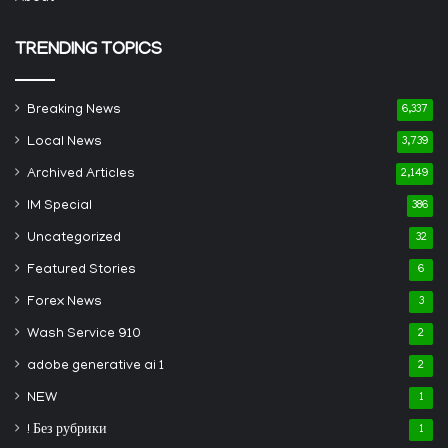
TRENDING TOPICS
Breaking News
6,337
Local News
3,739
Archived Articles
2,149
IM Special
386
Uncategorized
32
Featured Stories
6
Forex News
3
Wash Service 910
2
adobe generative ai 1
2
NEW
1
! Без рубрики
1