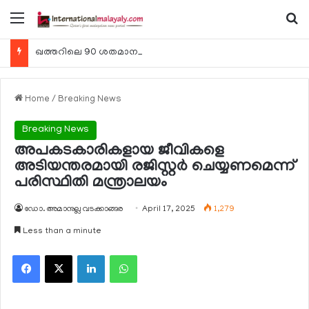
Menu
Se
ഖത്തറിലെ 90 ശതമാനം കമ്പനികളും 2025 ലെ ടാക്‌സ് റിട്ടേണുകള്‍ സമര്‍പ്പിച്ചു
Home
/
Breaking News
Breaking News
അപകടകാരികളായ ജീവികളെ
അടിയന്തരമായി രജിസ്റ്റര്‍ ചെയ്യണമെന്ന്
പരിസ്ഥിതി മന്ത്രാലയം
ഡോ. അമാനുല്ല വടക്കാങ്ങര
April 17, 2025
1,279
Less than a minute
Facebook
X
LinkedIn
WhatsApp