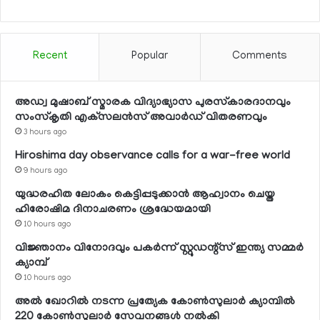
Recent
Popular
Comments
അഡ്വ മുഷാബ് സ്മാരക വിദ്യാഭ്യാസ പുരസ്‌കാരദാനവും
സംസ്‌കൃതി എക്‌സലന്‍സ് അവാര്‍ഡ് വിതരണവും
3 hours ago
Hiroshima day observance calls for a war-free world
9 hours ago
യുദ്ധരഹിത ലോകം കെട്ടിപ്പടുക്കാന്‍ ആഹ്വാനം ചെയ്ത
ഹിരോഷിമ ദിനാചരണം ശ്രദ്ധേയമായി
10 hours ago
വിജ്ഞാനം വിനോദവും പകര്‍ന്ന് സ്റ്റുഡന്റ്‌സ് ഇന്ത്യ സമ്മര്‍
ക്യാമ്പ്
10 hours ago
അല്‍ ഖോറില്‍ നടന്ന പ്രത്യേക കോണ്‍സുലാര്‍ ക്യാമ്പില്‍
220 കോണ്‍സുലാര്‍ സേവനങ്ങള്‍ നല്‍കി