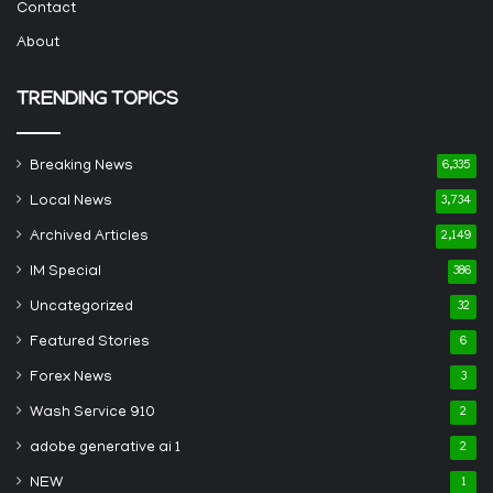
Contact
About
TRENDING TOPICS
Breaking News
6,335
Local News
3,734
Archived Articles
2,149
IM Special
386
Uncategorized
32
Featured Stories
6
Forex News
3
Wash Service 910
2
adobe generative ai 1
2
NEW
1