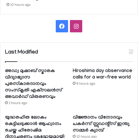
10 hours ago
Facebook
Instagram
Last Modified
അഡ്വ മുഷാബ് സ്മാരക
Hiroshima day observance
വിദ്യാഭ്യാസ
calls for a war-free world
പുരസ്‌കാരദാനവും
9 hours ago
സംസ്‌കൃതി എക്‌സലന്‍സ്
അവാര്‍ഡ് വിതരണവും
3 hours ago
യുദ്ധരഹിത ലോകം
വിജ്ഞാനം വിനോദവും
കെട്ടിപ്പടുക്കാന്‍ ആഹ്വാനം
പകര്‍ന്ന് സ്റ്റുഡന്റ്‌സ് ഇന്ത്യ
ചെയ്ത ഹിരോഷിമ
സമ്മര്‍ ക്യാമ്പ്
ദിനാചരണം ശ്രദ്ധേയമായി
10 hours ago