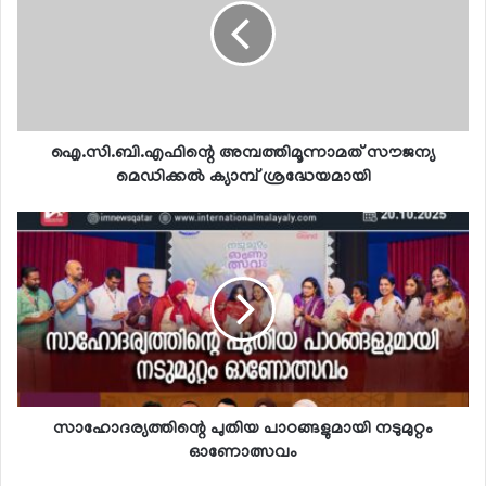
ഐ.സി.ബി.എഫിന്റെ അമ്പത്തിമൂന്നാമത് സൗജന്യ
മെഡിക്കല്‍ ക്യാമ്പ് ശ്രദ്ധേയമായി
സാഹോദര്യത്തിന്റെ പുതിയ പാഠങ്ങളുമായി നടുമുറ്റം
ഓണോത്സവം