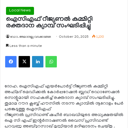
Local News
ഐസിഎഫ് റീജ്യണല്‍ കമ്മിറ്റി
രക്തദാന ക്യാമ്പ് സംഘടിപ്പിച്ചു
ഡോ. അമാനുല്ല വടക്കാങ്ങര
October 20, 2025
1,130
Less than a minute
Facebook
X
LinkedIn
WhatsApp
ദോഹ. ഐസിഎഫ് എയര്‍പോര്‍ട്ട് റീജ്യണല്‍ കമ്മിറ്റി
അഹ്‌മദ് മെഡിക്കല്‍ കോര്‍പ്പറേഷന്‍ ബ്ലഡ് ഡൊണേഷന്‍
സെന്റുമായി സഹകരിച്ച് രക്തദാന ക്യാമ്പ് സംഘടിപ്പിച്ചു.
തുമാമ റൗദ ക്ലബ്ബ് ഹൗസില്‍ നടന്ന ക്യാമ്പില്‍ നൂറോളം പേര്‍
പങ്കെടുത്തു ഐസിഎഫ്
റീജ്യണല്‍ പ്രസിഡണ്ട് ഷഹീര്‍ ബാഖവിയുടെ അധ്യക്ഷതയില്‍
ഐ സി എഫ് ഇന്റര്‍നാഷണല്‍ വൈസ് പ്രസിഡണ്ട്
പറവണ്ണ അബ്ദുറസാഖ് മുസ്ലിയാര്‍ ഉദ്ഘാടനം ചെയ്തു .