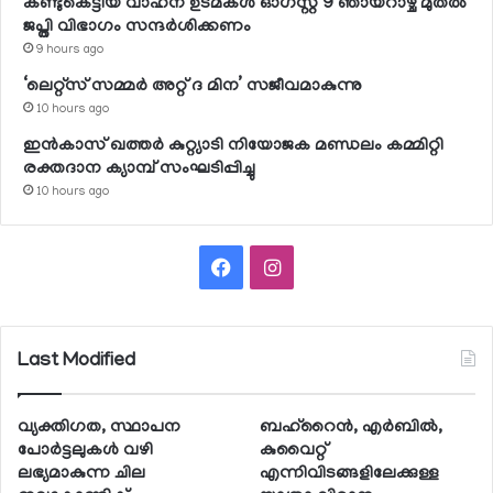
കണ്ടുകെട്ടിയ വാഹന ഉടമകള്‍ ഓഗസ്റ്റ് 9 ഞായറാഴ്ച മുതല്‍
ജപ്തി വിഭാഗം സന്ദര്‍ശിക്കണം
9 hours ago
‘ലെറ്റ്‌സ് സമ്മര്‍ അറ്റ് ദ മിന’ സജീവമാകുന്നു
10 hours ago
ഇന്‍കാസ് ഖത്തര്‍ കുറ്റ്യാടി നിയോജക മണ്ഡലം കമ്മിറ്റി
രക്തദാന ക്യാമ്പ് സംഘടിപ്പിച്ചു
10 hours ago
Facebook
Instagram
Last Modified
വ്യക്തിഗത, സ്ഥാപന
ബഹ്റൈന്‍, എര്‍ബില്‍,
പോര്‍ട്ടലുകള്‍ വഴി
കുവൈറ്റ്
ലഭ്യമാകുന്ന ചില
എന്നിവിടങ്ങളിലേക്കുള്ള