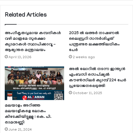
Related Articles
അംഗീകൃതവുമായ കമ്പനികള്‍
2025 ല്‍ ഖത്തര്‍ നാഷണല്‍
വഴി മാത്രമേ സുരക്ഷാ
ലൈബ്രറി സന്ദര്‍ശിച്ചത്
ക്യാമറകള്‍ സ്ഥാപിക്കാവൂ –
പന്ത്രണ്ടര ലക്ഷത്തിലധികം
ആഭ്യന്തര മന്ത്രാലയം
പേര്‍
April 13, 2026
2 weeks ago
അല്‍ ഖോറില്‍ നടന്ന ഇന്ത്യന്‍
എംബസി സെപ്ഷ്യല്‍
കൗണ്‍സിലര്‍ ക്യാമ്പ് 224 പേര്‍
പ്രയോജനപ്പെടുത്തി
October 11, 2025
മലയാളം അറിഞ്ഞ
മലയാളികളെ ലോകം
കീഴടക്കിയിട്ടുള്ളു : കെ. പി.
രാമനുണ്ണി
June 21, 2024