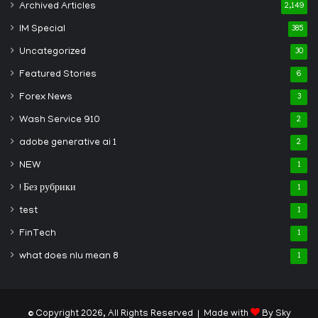
Archived Articles
2,149
IM Special
385
Uncategorized
30
Featured Stories
6
Forex News
3
Wash Service 910
2
adobe generative ai 1
2
NEW
1
! Без рубрики
1
test
1
FinTech
1
what does nlu mean 8
1
© Copyright 2026, All Rights Reserved | Made with
By Sky