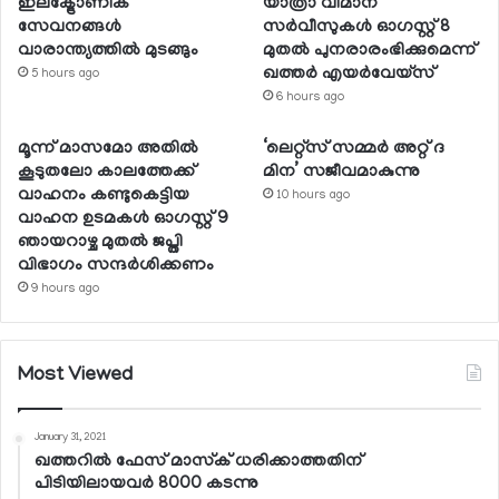
ഇലക്ട്രോണിക്
യാത്രാ വിമാന
സേവനങ്ങള്‍
സര്‍വീസുകള്‍ ഓഗസ്റ്റ് 8
വാരാന്ത്യത്തില്‍ മുടങ്ങും
മുതല്‍ പുനരാരംഭിക്കുമെന്ന്
ഖത്തര്‍ എയര്‍വേയ്സ്
5 hours ago
6 hours ago
മൂന്ന് മാസമോ അതില്‍
‘ലെറ്റ്‌സ് സമ്മര്‍ അറ്റ് ദ
കൂടുതലോ കാലത്തേക്ക്
മിന’ സജീവമാകുന്നു
വാഹനം കണ്ടുകെട്ടിയ
10 hours ago
വാഹന ഉടമകള്‍ ഓഗസ്റ്റ് 9
ഞായറാഴ്ച മുതല്‍ ജപ്തി
വിഭാഗം സന്ദര്‍ശിക്കണം
9 hours ago
Most Viewed
January 31, 2021
ഖത്തറില്‍ ഫേസ് മാസ്‌ക് ധരിക്കാത്തതിന്
പിടിയിലായവര്‍ 8000 കടന്നു