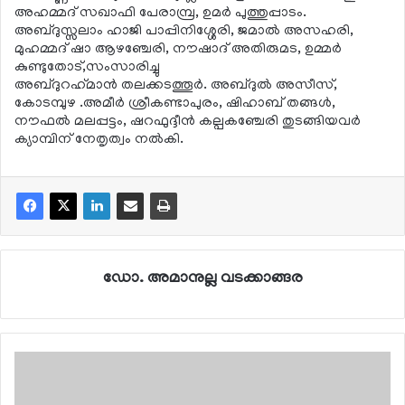
അഹമ്മദ് സഖാഫി പേരാമ്പ്ര, ഉമര്‍ പുത്തുപ്പാടം.
അബ്ദുസ്സലാം ഹാജി പാപ്പിനിശ്ശേരി, ജമാല്‍ അസഹരി,
മുഹമ്മദ് ഷാ ആഴഞ്ചേരി, നൗഷാദ് അതിരുമട, ഉമ്മര്‍
കുണ്ടുതോട്,സംസാരിച്ചു
അബ്ദുറഹ്‌മാന്‍ തലക്കടത്തൂര്‍. അബ്ദുല്‍ അസീസ്,
കോടമ്പുഴ .അമീര്‍ ശ്രീകണ്ടാപുരം, ഷിഹാബ് തങ്ങള്‍,
നൗഫല്‍ മലപ്പട്ടം, ഷറഫുദ്ദീന്‍ കല്പകഞ്ചേരി തുടങ്ങിയവര്‍
ക്യാമ്പിന് നേതൃത്വം നല്‍കി.
ഡോ. അമാനുല്ല വടക്കാങ്ങര