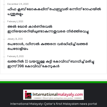
December 24, 2020
ഫിഫ ക്ലബ് ലോകകപ്പിന് ഫെബ്രുവരി ഒന്നിന് ദോഹയില്‍
പന്തുരുളും
February 1, 2021
അല്‍ ഖോര്‍ കാര്‍ണിവെല്‍
ഇനിയൊരറിയിപ്പുണ്ടാകുന്നതുവരെ നിര്‍ത്തിവെച്ചു
January 31, 2021
പെട്രോള്‍, ഡീസല്‍ കുത്തനെ വര്‍ദ്ധിപ്പിച്ച് ഖത്തര്‍
പെട്രോളിയം
February 5, 2021
ഖത്തറില്‍ 11 വയസ്സുള്ള കുട്ടി കോവിഡ് ബാധിച്ച് മരിച്ചു
ഇന്ന് 398 കോവിഡ് കേസുകള്‍
International Malayaly: Qatar's first Malayalam news portal