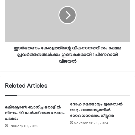
തുടര്‍ഭരണം കേരളത്തിന്റെ വികസനത്തിനും ക്ഷേമ
പ്രവര്‍ത്തനങ്ങള്‍ക്കും ഗുണകരമായി : പിണറായി
വിജയന്‍
Related Articles
ദോഹ മെട്രോയും ലുസൈല്‍
ഒമിക്രോണ്‍ ബാധിച്ച ഒരാളില്‍
ട്രാമും വാരാന്ത്യത്തില്‍
നിന്നും 40 പേര്‍ക്ക് വരെ രോഗം
സേവനസമയം നീട്ടുന്നു
പടരാം
November 28, 2024
January 10, 2022