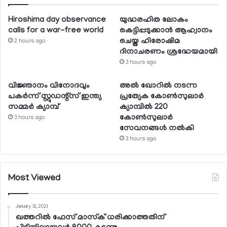
Hiroshima day observance
യുദ്ധരഹിത ലോകം
calls for a war-free world
കെട്ടിപ്പടുക്കാന്‍ ആഹ്വാനം
ചെയ്ത ഹിരോഷിമ
2 hours ago
ദിനാചരണം ശ്രദ്ധേയമായി
3 hours ago
വിജ്ഞാനം വിനോദവും
അല്‍ ഖോറില്‍ നടന്ന
പകര്‍ന്ന് സ്റ്റുഡന്റ്‌സ് ഇന്ത്യ
പ്രത്യേക കോണ്‍സുലാര്‍
സമ്മര്‍ ക്യാമ്പ്
ക്യാമ്പില്‍ 220
കോണ്‍സുലാര്‍
3 hours ago
സേവനങ്ങള്‍ നല്‍കി
3 hours ago
Most Viewed
January 31, 2021
ഖത്തറില്‍ ഫേസ് മാസ്‌ക് ധരിക്കാത്തതിന്