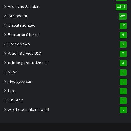
Archived Articles
2,149
IM Special
386
Uncategorized
32
Featured Stories
6
Forex News
3
Wash Service 910
2
adobe generative ai 1
2
NEW
1
! Без рубрики
1
test
1
FinTech
1
what does nlu mean 8
1