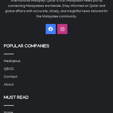
International Malayaly: Qatar's first Malayalam news portal
connecting Malayalees worldwide. Stay informed on Qatar and
global affairs with accurate, timely, and insightful news tailored for
the Malayalee community.
Facebook
Instagram
POPULAR COMPANIES
Mediaplus
QBCD
Contact
About
MUST READ
Home