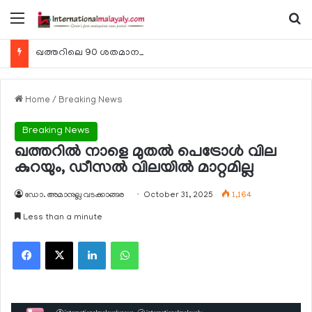
Menu
Se
ഖത്തറിലെ 90 ശതമാനം കമ്പനികളും 2025 ലെ ടാക്‌സ് റിട്ടേണുകള്‍ സമര്‍പ്പിച്ചു
Home
/
Breaking News
Breaking News
ഖത്തറില്‍ നാളെ മുതല്‍ പെട്രോള്‍ വില
കുറയും, ഡീസല്‍ വിലയില്‍ മാറ്റമില്ല
ഡോ. അമാനുല്ല വടക്കാങ്ങര
October 31, 2025
1,164
Less than a minute
Facebook
X
LinkedIn
WhatsApp