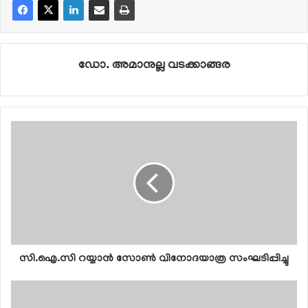
ഡോ. അമാനുല്ല വടക്കാങ്ങര
സി.ഐ.സി റയ്യാന്‍ സോണ്‍ വിനോദയാത്ര സംഘടിപ്പിച്ചു