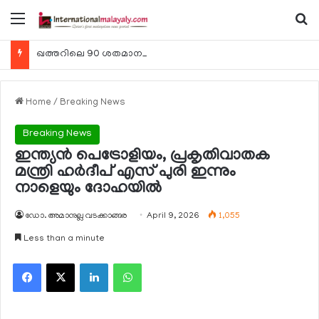
Menu
Se
ഖത്തറിലെ 90 ശതമാനം കമ്പനികളും 2025 ലെ ടാക്‌സ് റിട്ടേണുകള്‍ സമര്‍പ്പിച്ചു
Home
/
Breaking News
Breaking News
ഇന്ത്യന്‍ പെട്രോളിയം, പ്രകൃതിവാതക
മന്ത്രി ഹര്‍ദീപ് എസ് പുരി ഇന്നും
നാളെയും ദോഹയില്‍
ഡോ. അമാനുല്ല വടക്കാങ്ങര
April 9, 2026
1,055
Less than a minute
Facebook
X
LinkedIn
WhatsApp