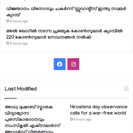
വിജ്ഞാനം വിനോദവും പകര്‍ന്ന് സ്റ്റുഡന്റ്‌സ് ഇന്ത്യ സമ്മര്‍
ക്യാമ്പ്
9 hours ago
അല്‍ ഖോറില്‍ നടന്ന പ്രത്യേക കോണ്‍സുലാര്‍ ക്യാമ്പില്‍
220 കോണ്‍സുലാര്‍ സേവനങ്ങള്‍ നല്‍കി
9 hours ago
Facebook
Instagram
Last Modified
അഡ്വ മുഷാബ് സ്മാരക
Hiroshima day observance
വിദ്യാഭ്യാസ
calls for a war-free world
പുരസ്‌കാരദാനവും
8 hours ago
സംസ്‌കൃതി എക്‌സലന്‍സ്
അവാര്‍ഡ് വിതരണവും