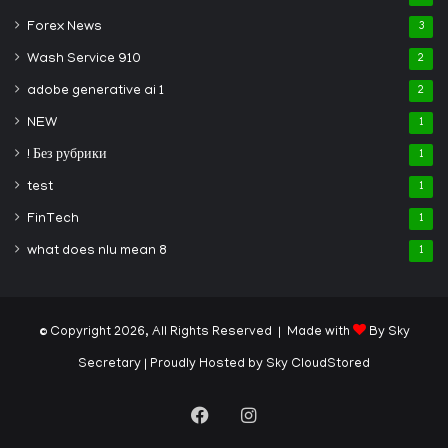
Forex News
3
Wash Service 910
2
adobe generative ai 1
2
NEW
1
! Без рубрики
1
test
1
FinTech
1
what does nlu mean 8
1
© Copyright 2026, All Rights Reserved | Made with
By Sky
Secretary
| Proudly Hosted by
Sky CloudStored
Facebook
Instagram