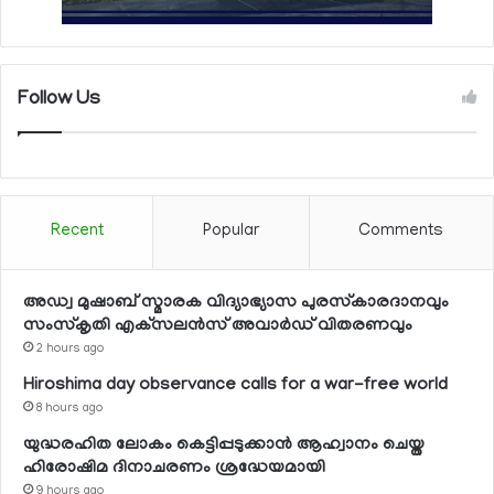
Follow Us
Recent
Popular
Comments
അഡ്വ മുഷാബ് സ്മാരക വിദ്യാഭ്യാസ പുരസ്‌കാരദാനവും
സംസ്‌കൃതി എക്‌സലന്‍സ് അവാര്‍ഡ് വിതരണവും
2 hours ago
Hiroshima day observance calls for a war-free world
8 hours ago
യുദ്ധരഹിത ലോകം കെട്ടിപ്പടുക്കാന്‍ ആഹ്വാനം ചെയ്ത
ഹിരോഷിമ ദിനാചരണം ശ്രദ്ധേയമായി
9 hours ago