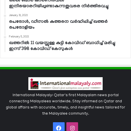
അല്‍ ഖോര്‍ കാര്‍ണിവെല്‍
ഇനിയൊരറിയിപ്പുണ്ടാകുന്നതുവരെ നിര്‍ത്തിവെച്ചു
January 31, 2021
പെട്രോള്‍, ഡീസല്‍ കുത്തനെ വര്‍ദ്ധിപ്പിച്ച് ഖത്തര്‍
പെട്രോളിയം
February 5, 2021
ഖത്തറില്‍ 11 വയസ്സുള്ള കുട്ടി കോവിഡ് ബാധിച്ച് മരിച്ചു
ഇന്ന് 398 കോവിഡ് കേസുകള്‍
International Malayaly: Qatar's first Malayalam news portal
connecting Malayalees worldwide. Stay informed on Qatar and
global affairs with accurate, timely, and insightful news tailored for
the Malayalee community.
Facebook
Instagram