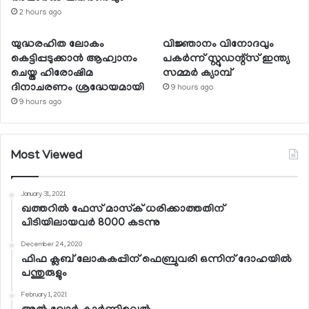
2 hours ago
യുദ്ധരഹിത ലോകം
വിജ്ഞാനം വിനോദവും
കെട്ടിപ്പടുക്കാന്‍ ആഹ്വാനം
പകര്‍ന്ന് സ്റ്റുഡന്റ്‌സ് ഇന്ത്യ
ചെയ്ത ഹിരോഷിമ
സമ്മര്‍ ക്യാമ്പ്
ദിനാചരണം ശ്രദ്ധേയമായി
9 hours ago
9 hours ago
Most Viewed
January 31, 2021
ഖത്തറില്‍ ഫേസ് മാസ്‌ക് ധരിക്കാത്തതിന്
പിടിയിലായവര്‍ 8000 കടന്നു
December 24, 2020
ഫിഫ ക്ലബ് ലോകകപ്പിന് ഫെബ്രുവരി ഒന്നിന് ദോഹയില്‍
പന്തുരുളും
February 1, 2021