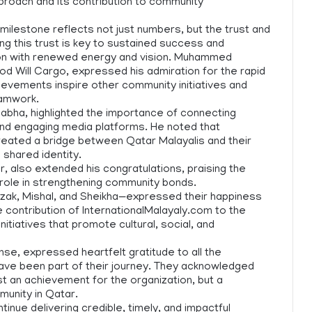
proach and its contribution to community
milestone reflects not just numbers, but the trust and
ng this trust is key to sustained success and
ion with renewed energy and vision. Muhammed
 Will Cargo, expressed his admiration for the rapid
ievements inspire other community initiatives and
eamwork.
abha, highlighted the importance of connecting
 and engaging media platforms. He noted that
reated a bridge between Qatar Malayalis and their
shared identity.
, also extended his congratulations, praising the
role in strengthening community bonds.
zak, Mishal, and Sheikha—expressed their happiness
e contribution of InternationalMalayaly.com to the
itiatives that promote cultural, social, and
nse, expressed heartfelt gratitude to all the
ave been part of their journey. They acknowledged
ust an achievement for the organization, but a
munity in Qatar.
inue delivering credible, timely, and impactful