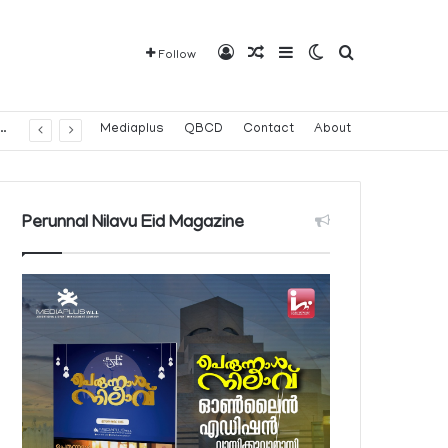
Log In
Random Article
Sidebar
Switch skin
Search for
Follow
Mediaplus
QBCD
Contact
About
Perunnal Nilavu Eid Magazine