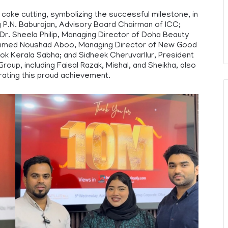
 cake cutting, symbolizing the successful milestone, in
g P.N. Baburajan, Advisory Board Chairman of ICC;
r. Sheela Philip, Managing Director of Doha Beauty
ammed Noushad Aboo, Managing Director of New Good
ok Kerala Sabha; and Sidheek Cheruvarllur, President
oup, including Faisal Razak, Mishal, and Sheikha, also
brating this proud achievement.