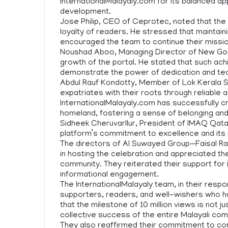
InternationalMalayaly.com for its balanced ap
development.
Jose Philip, CEO of Ceprotec, noted that the 
loyalty of readers. He stressed that maintaini
encouraged the team to continue their miss
Noushad Aboo, Managing Director of New Good
growth of the portal. He stated that such ach
demonstrate the power of dedication and t
Abdul Rauf Kondotty, Member of Lok Kerala S
expatriates with their roots through reliable
InternationalMalayaly.com has successfully c
homeland, fostering a sense of belonging and 
Sidheek Cheruvarllur, President of IMAQ Qatar
platform’s commitment to excellence and its 
The directors of Al Suwayed Group—Faisal Ra
in hosting the celebration and appreciated th
community. They reiterated their support for in
informational engagement.
The InternationalMalayaly team, in their respo
supporters, readers, and well-wishers who h
that the milestone of 10 million views is not j
collective success of the entire Malayali com
They also reaffirmed their commitment to cont