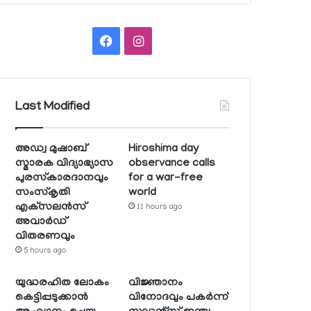
Facebook
Instagram
Last Modified
അഡ്വ മുഷാബ്
Hiroshima day
സ്മാരക വിദ്യാഭ്യാസ
observance calls
പുരസ്‌കാരദാനവും
for a war-free
സംസ്‌കൃതി
world
എക്‌സലന്‍സ്
11 hours ago
അവാര്‍ഡ്
വിതരണവും
5 hours ago
യുദ്ധരഹിത ലോകം
വിജ്ഞാനം
കെട്ടിപ്പടുക്കാന്‍
വിനോദവും പകര്‍ന്ന്