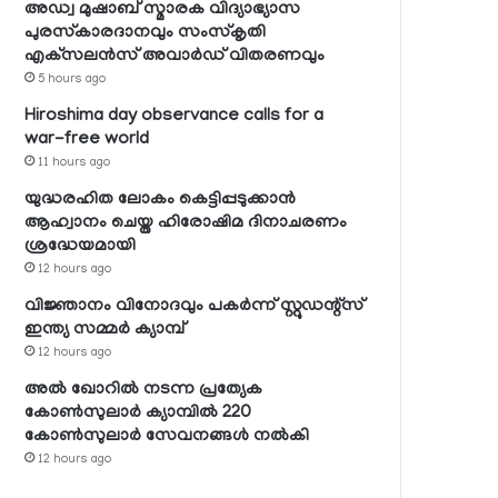
അഡ്വ മുഷാബ് സ്മാരക വിദ്യാഭ്യാസ
പുരസ്‌കാരദാനവും സംസ്‌കൃതി
എക്‌സലന്‍സ് അവാര്‍ഡ് വിതരണവും
5 hours ago
Hiroshima day observance calls for a
war-free world
11 hours ago
യുദ്ധരഹിത ലോകം കെട്ടിപ്പടുക്കാന്‍
ആഹ്വാനം ചെയ്ത ഹിരോഷിമ ദിനാചരണം
ശ്രദ്ധേയമായി
12 hours ago
വിജ്ഞാനം വിനോദവും പകര്‍ന്ന് സ്റ്റുഡന്റ്‌സ്
ഇന്ത്യ സമ്മര്‍ ക്യാമ്പ്
12 hours ago
അല്‍ ഖോറില്‍ നടന്ന പ്രത്യേക
കോണ്‍സുലാര്‍ ക്യാമ്പില്‍ 220
കോണ്‍സുലാര്‍ സേവനങ്ങള്‍ നല്‍കി
12 hours ago