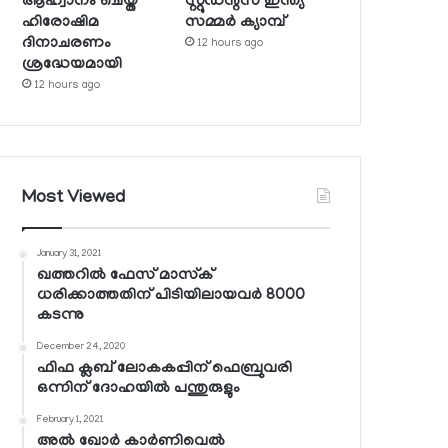
ആഹ്വാനം ചെയ്ത
സ്റ്റുഡന്റ്‌സ് ഇന്ത്യ
ഹിരോഷിമ
സമ്മര്‍ ക്യാമ്പ്
ദിനാചരണം
12 hours ago
ശ്രദ്ധേയമായി
12 hours ago
Most Viewed
January 31, 2021
ഖത്തറില്‍ ഫേസ് മാസ്‌ക്
ധരിക്കാത്തതിന് പിടിയിലായവര്‍ 8000
കടന്നു
December 24, 2020
ഫിഫ ക്ലബ് ലോകകപ്പിന് ഫെബ്രുവരി
ഒന്നിന് ദോഹയില്‍ പന്തുരുളും
February 1, 2021
അല്‍ ഖോര്‍ കാര്‍ണിവെല്‍