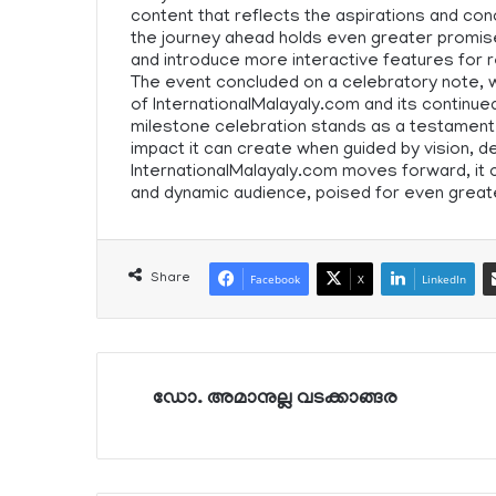
content that reflects the aspirations and c
the journey ahead holds even greater promise
and introduce more interactive features for 
The event concluded on a celebratory note, w
of InternationalMalayaly.com and its continue
milestone celebration stands as a testament
impact it can create when guided by vision, d
InternationalMalayaly.com moves forward, it ca
and dynamic audience, poised for even great
Share
Facebook
X
LinkedIn
ഡോ. അമാനുല്ല വടക്കാങ്ങര