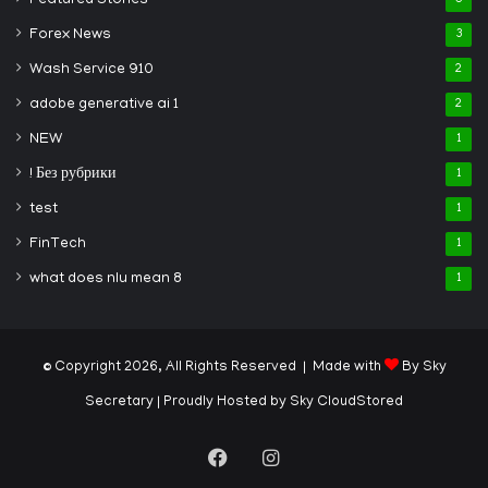
Featured Stories
Forex News
3
Wash Service 910
2
adobe generative ai 1
2
NEW
1
! Без рубрики
1
test
1
FinTech
1
what does nlu mean 8
1
© Copyright 2026, All Rights Reserved | Made with
By Sky
Secretary
| Proudly Hosted by
Sky CloudStored
Facebook
Instagram