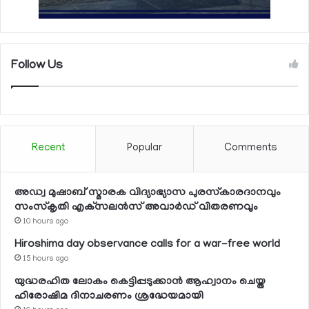
Follow Us
Recent
Popular
Comments
അഡ്വ മുഷാബ് സ്മാരക വിദ്യാഭ്യാസ പുരസ്‌കാരദാനവും
സംസ്‌കൃതി എക്‌സലന്‍സ് അവാര്‍ഡ് വിതരണവും
10 hours ago
Hiroshima day observance calls for a war-free world
15 hours ago
യുദ്ധരഹിത ലോകം കെട്ടിപ്പടുക്കാന്‍ ആഹ്വാനം ചെയ്ത
ഹിരോഷിമ ദിനാചരണം ശ്രദ്ധേയമായി