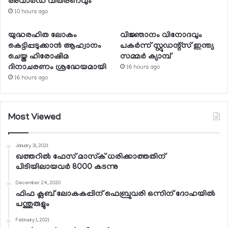
അവാര്‍ഡ് വിതരണവും
10 hours ago
യുദ്ധരഹിത ലോകം
വിജ്ഞാനം വിനോദവും
കെട്ടിപ്പടുക്കാന്‍ ആഹ്വാനം
പകര്‍ന്ന് സ്റ്റുഡന്റ്‌സ് ഇന്ത്യ
ചെയ്ത ഹിരോഷിമ
സമ്മര്‍ ക്യാമ്പ്
ദിനാചരണം ശ്രദ്ധേയമായി
16 hours ago
16 hours ago
Most Viewed
January 31, 2021
ഖത്തറില്‍ ഫേസ് മാസ്‌ക് ധരിക്കാത്തതിന്
പിടിയിലായവര്‍ 8000 കടന്നു
December 24, 2020
ഫിഫ ക്ലബ് ലോകകപ്പിന് ഫെബ്രുവരി ഒന്നിന് ദോഹയില്‍
പന്തുരുളും
February 1, 2021