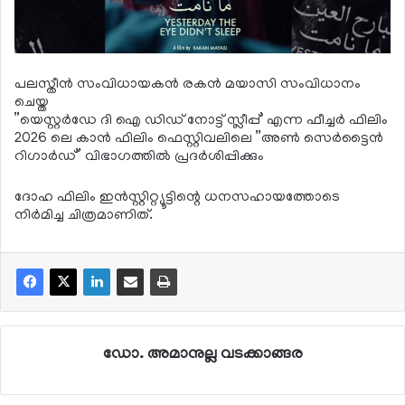
പലസ്തീന്‍ സംവിധായകന്‍ രകന്‍ മയാസി സംവിധാനം
ചെയ്ത
”യെസ്റ്റര്‍ഡേ ദി ഐ ഡിഡ് നോട്ട് സ്ലീപ്പ്’ എന്ന ഫീച്ചര്‍ ഫിലിം
2026 ലെ കാന്‍ ഫിലിം ഫെസ്റ്റിവലിലെ ”അണ്‍ സെര്‍ട്ടൈന്‍
റിഗാര്‍ഡ്” വിഭാഗത്തില്‍ പ്രദര്‍ശിപ്പിക്കും
ദോഹ ഫിലിം ഇന്‍സ്റ്റിറ്റ്യൂട്ടിന്റെ ധനസഹായത്തോടെ
നിര്‍മിച്ച ചിത്രമാണിത്.
ഡോ. അമാനുല്ല വടക്കാങ്ങര