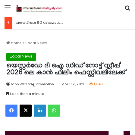
Menu
Se
ഖത്തറിലെ 90 ശതമാനം കമ്പനികളും 2025 ലെ ടാക്‌സ് റിട്ടേണുകള്‍ സമര്‍പ്പിച്ചു
Home
/
Local News
Local News
യെസ്റ്റര്‍ഡേ ദി ഐ ഡിഡ് നോട്ട് സ്ലീപ്പ്’
2026 ലെ കാന്‍ ഫിലിം ഫെസ്റ്റിവലിലേക്ക്
ഡോ. അമാനുല്ല വടക്കാങ്ങര
April 12, 2026
1,048
Less than a minute
Facebook
X
LinkedIn
WhatsApp