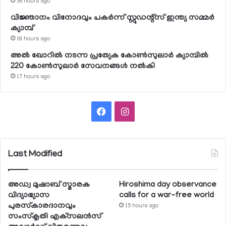
16 hours ago
വിജ്ഞാനം വിനോദവും പകര്‍ന്ന് സ്റ്റുഡന്റ്‌സ് ഇന്ത്യ സമ്മര്‍
ക്യാമ്പ്
16 hours ago
അല്‍ ഖോറില്‍ നടന്ന പ്രത്യേക കോണ്‍സുലാര്‍ ക്യാമ്പില്‍
220 കോണ്‍സുലാര്‍ സേവനങ്ങള്‍ നല്‍കി
17 hours ago
Facebook
Instagram
Last Modified
അഡ്വ മുഷാബ് സ്മാരക
Hiroshima day observance
വിദ്യാഭ്യാസ
calls for a war-free world
പുരസ്‌കാരദാനവും
15 hours ago
സംസ്‌കൃതി എക്‌സലന്‍സ്