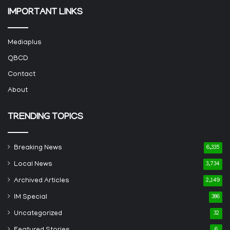
IMPORTANT LINKS
Mediaplus
QBCD
Contact
About
TRENDING TOPICS
Breaking News
6,335
Local News
3,734
Archived Articles
2,149
IM Special
386
Uncategorized
32
6