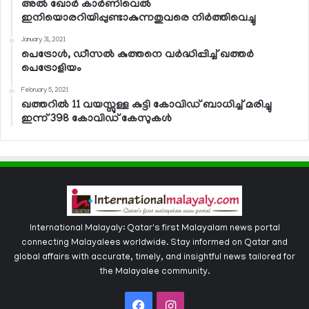
അല്‍ ഖോര്‍ കാര്‍ണിവെല്‍
ഇനിയൊരറിയിപ്പുണ്ടാകുന്നതുവരെ നിര്‍ത്തിവെച്ചു
January 31, 2021
പെട്രോള്‍, ഡീസല്‍ കുത്തനെ വര്‍ദ്ധിപ്പിച്ച് ഖത്തര്‍
പെട്രോളിയം
February 5, 2021
ഖത്തറില്‍ 11 വയസ്സുള്ള കുട്ടി കോവിഡ് ബാധിച്ച് മരിച്ചു
ഇന്ന് 398 കോവിഡ് കേസുകള്‍
International Malayaly: Qatar's first Malayalam news portal
connecting Malayalees worldwide. Stay informed on Qatar and
global affairs with accurate, timely, and insightful news tailored for
the Malayalee community.
Facebook
Instagram