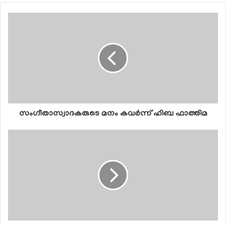
സംഗീതാസ്വാദകരുടെ മനം കവര്‍ന്ന് ഹിബ ഫാത്തിമ