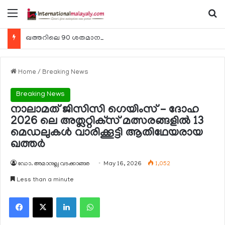
Menu
Se
ഖത്തറിലെ 90 ശതമാനം കമ്പനികളും 2025 ലെ ടാക്‌സ് റിട്ടേണുകള്‍ സമര്‍പ്പിച്ചു
Home
/
Breaking News
Breaking News
നാലാമത് ജിസിസി ഗെയിംസ് – ദോഹ
2026 ലെ അത്ലറ്റിക്‌സ് മത്സരങ്ങളില്‍ 13
മെഡലുകള്‍ വാരിക്കൂട്ടി ആതിഥേയരായ
ഖത്തര്‍
ഡോ. അമാനുല്ല വടക്കാങ്ങര
May 16, 2026
1,052
Less than a minute
Facebook
X
LinkedIn
WhatsApp