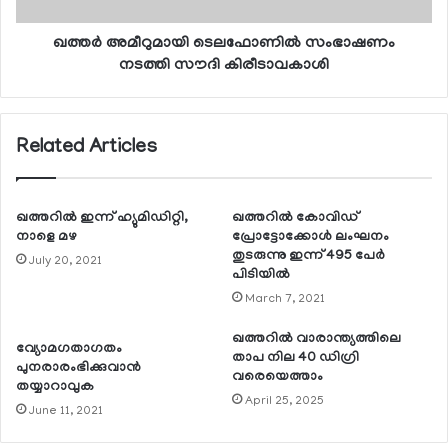
ഖത്തര്‍ അമീറുമായി ടെലഫോണില്‍ സംഭാഷണം
നടത്തി സൗദി കിരീടാവകാശി
Related Articles
ഖത്തറില്‍ ഇന്ന് ഹ്യുമിഡിറ്റി,
ഖത്തറില്‍ കോവിഡ്
നാളെ മഴ
പ്രോട്ടോക്കോള്‍ ലംഘനം
തുടരുന്നു ഇന്ന് 495 പേര്‍
July 20, 2021
പിടിയില്‍
March 7, 2021
ഖത്തറില്‍ വാരാന്ത്യത്തിലെ
വ്യോമഗതാഗതം
താപ നില 40 ഡിഗ്രി
പുനരാരംഭിക്കുവാന്‍
വരെയെത്താം
തയ്യാറാവുക
April 25, 2025
June 11, 2021