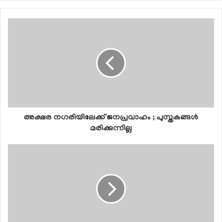
അക്ഷര നഗരിയിലേക്ക് ജനപ്രവാഹം ; പുസ്തകങ്ങള്‍
മരിക്കുന്നില്ല