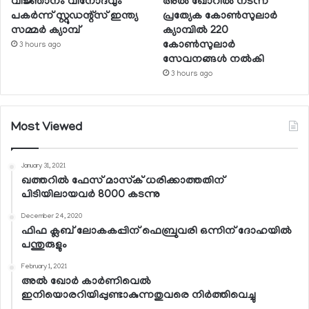
വിജ്ഞാനം വിനോദവും
അല്‍ ഖോറില്‍ നടന്ന
പകര്‍ന്ന് സ്റ്റുഡന്റ്‌സ് ഇന്ത്യ
പ്രത്യേക കോണ്‍സുലാര്‍
സമ്മര്‍ ക്യാമ്പ്
ക്യാമ്പില്‍ 220
കോണ്‍സുലാര്‍
3 hours ago
സേവനങ്ങള്‍ നല്‍കി
3 hours ago
Most Viewed
January 31, 2021
ഖത്തറില്‍ ഫേസ് മാസ്‌ക് ധരിക്കാത്തതിന്
പിടിയിലായവര്‍ 8000 കടന്നു
December 24, 2020
ഫിഫ ക്ലബ് ലോകകപ്പിന് ഫെബ്രുവരി ഒന്നിന് ദോഹയില്‍
പന്തുരുളും
February 1, 2021
അല്‍ ഖോര്‍ കാര്‍ണിവെല്‍
ഇനിയൊരറിയിപ്പുണ്ടാകുന്നതുവരെ നിര്‍ത്തിവെച്ചു