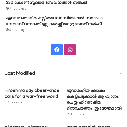
220 കോണ്‍സുലാര്‍ സേവനങ്ങള്‍ നല്‍കി
3 hours ago
എടവനക്കാട് മഹല്ല് അസോസിയേഷന്‍ സ്ഥാപക
നേതാവ് റസാക്ക് മുല്ലക്കരയ്ക്ക് യാത്രയയപ്പ് നല്‍കി
3 hours ago
Facebook
Instagram
Last Modified
Hiroshima day observance
യുദ്ധരഹിത ലോകം
calls for a war-free world
കെട്ടിപ്പടുക്കാന്‍ ആഹ്വാനം
ചെയ്ത ഹിരോഷിമ
2 hours ago
ദിനാചരണം ശ്രദ്ധേയമായി
3 hours ago