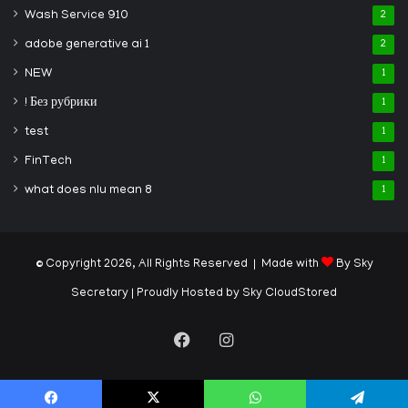
Wash Service 910
2
adobe generative ai 1
2
NEW
1
! Без рубрики
1
test
1
FinTech
1
what does nlu mean 8
1
© Copyright 2026, All Rights Reserved | Made with
By Sky
Secretary
| Proudly Hosted by
Sky CloudStored
Facebook
Instagram