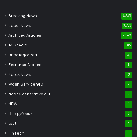
Breaking News
6,335
Local News
3,733
Archived Articles
2,149
IM Special
385
Uncategorized
32
Featured Stories
6
Forex News
3
Wash Service 910
2
adobe generative ai 1
2
NEW
1
! Без рубрики
1
test
1
FinTech
1