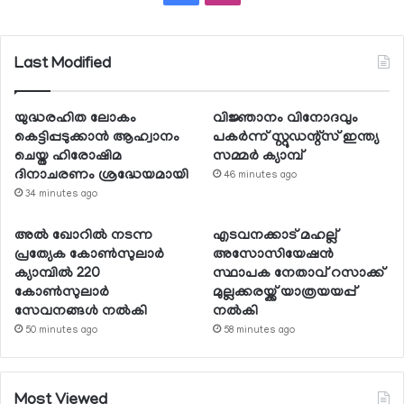
Last Modified
യുദ്ധരഹിത ലോകം
വിജ്ഞാനം വിനോദവും
കെട്ടിപ്പടുക്കാന്‍ ആഹ്വാനം
പകര്‍ന്ന് സ്റ്റുഡന്റ്‌സ് ഇന്ത്യ
ചെയ്ത ഹിരോഷിമ
സമ്മര്‍ ക്യാമ്പ്
ദിനാചരണം ശ്രദ്ധേയമായി
46 minutes ago
34 minutes ago
അല്‍ ഖോറില്‍ നടന്ന
എടവനക്കാട് മഹല്ല്
പ്രത്യേക കോണ്‍സുലാര്‍
അസോസിയേഷന്‍
ക്യാമ്പില്‍ 220
സ്ഥാപക നേതാവ് റസാക്ക്
കോണ്‍സുലാര്‍
മുല്ലക്കരയ്ക്ക് യാത്രയയപ്പ്
സേവനങ്ങള്‍ നല്‍കി
നല്‍കി
50 minutes ago
58 minutes ago
Most Viewed