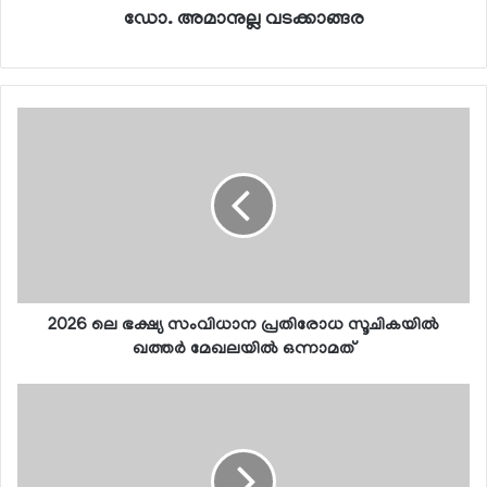
ഡോ. അമാനുല്ല വടക്കാങ്ങര
2026 ലെ ഭക്ഷ്യ സംവിധാന പ്രതിരോധ സൂചികയില്‍
ഖത്തര്‍ മേഖലയില്‍ ഒന്നാമത്