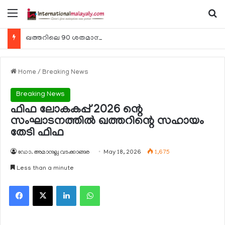
Menu
Se
ഖത്തറിലെ 90 ശതമാനം കമ്പനികളും 2025 ലെ ടാക്‌സ് റിട്ടേണുകള്‍ സമര്‍പ്പിച്ചു
Home
/
Breaking News
Breaking News
ഫിഫ ലോകകപ്പ് 2026 ന്റെ
സംഘാടനത്തില്‍ ഖത്തറിന്റെ സഹായം
തേടി ഫിഫ
ഡോ. അമാനുല്ല വടക്കാങ്ങര
May 18, 2026
1,675
Less than a minute
Facebook
X
LinkedIn
WhatsApp