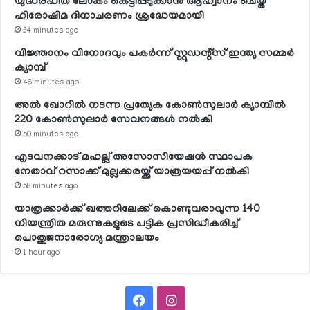
യുദ്ധരഹിത ലോകം കെട്ടിപ്പടുക്കാന്‍ ആഹ്വാനം ചെയ്ത
ഹിരോഷിമ ദിനാചരണം ശ്രദ്ധേയമായി
34 minutes ago
വിജ്ഞാനം വിനോദവും പകര്‍ന്ന് സ്റ്റുഡന്റ്‌സ് ഇന്ത്യ സമ്മര്‍
ക്യാമ്പ്
46 minutes ago
അല്‍ ഖോറില്‍ നടന്ന പ്രത്യേക കോണ്‍സുലാര്‍ ക്യാമ്പില്‍
220 കോണ്‍സുലാര്‍ സേവനങ്ങള്‍ നല്‍കി
50 minutes ago
എടവനക്കാട് മഹല്ല് അസോസിയേഷന്‍ സ്ഥാപക
നേതാവ് റസാക്ക് മുല്ലക്കരയ്ക്ക് യാത്രയയപ്പ് നല്‍കി
58 minutes ago
യാത്രക്കാര്‍ക്ക് ഖത്തറിലേക്ക് കൊണ്ടുവരാവുന്ന 140
നിയന്ത്രിത മരുന്നുകളുടെ പട്ടിക പ്രസിദ്ധീകരിച്ച്
പൊതുജനാരോഗ്യ മന്ത്രാലയം
1 hour ago
Facebook
Instagram