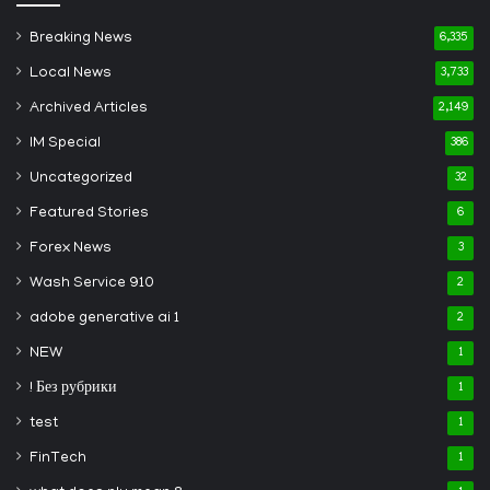
Breaking News
6,335
Local News
3,733
Archived Articles
2,149
IM Special
386
Uncategorized
32
Featured Stories
6
Forex News
3
Wash Service 910
2
adobe generative ai 1
2
NEW
1
! Без рубрики
1
test
1
FinTech
1