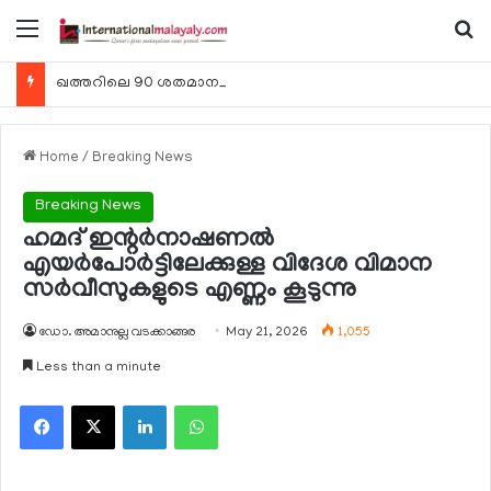
Menu
Se
ഖത്തറിലെ 90 ശതമാനം കമ്പനികളും 2025 ലെ ടാക്‌സ് റിട്ടേണുകള്‍ സമര്‍പ്പിച്ചു
Home
/
Breaking News
Breaking News
ഹമദ് ഇന്റര്‍നാഷണല്‍
എയര്‍പോര്‍ട്ടിലേക്കുള്ള വിദേശ വിമാന
സര്‍വീസുകളുടെ എണ്ണം കൂടുന്നു
ഡോ. അമാനുല്ല വടക്കാങ്ങര
May 21, 2026
1,055
Less than a minute
Facebook
X
LinkedIn
WhatsApp