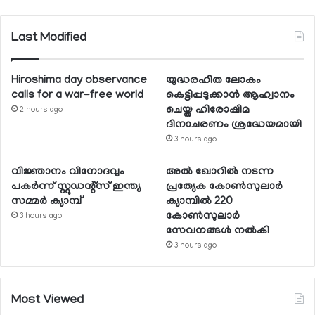
Last Modified
Hiroshima day observance
യുദ്ധരഹിത ലോകം
calls for a war-free world
കെട്ടിപ്പടുക്കാന്‍ ആഹ്വാനം
ചെയ്ത ഹിരോഷിമ
2 hours ago
ദിനാചരണം ശ്രദ്ധേയമായി
3 hours ago
വിജ്ഞാനം വിനോദവും
അല്‍ ഖോറില്‍ നടന്ന
പകര്‍ന്ന് സ്റ്റുഡന്റ്‌സ് ഇന്ത്യ
പ്രത്യേക കോണ്‍സുലാര്‍
സമ്മര്‍ ക്യാമ്പ്
ക്യാമ്പില്‍ 220
കോണ്‍സുലാര്‍
3 hours ago
സേവനങ്ങള്‍ നല്‍കി
3 hours ago
Most Viewed