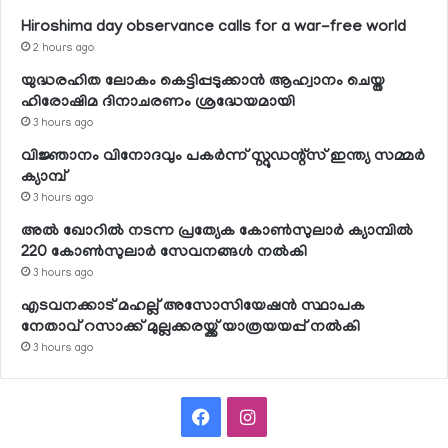
Hiroshima day observance calls for a war-free world
2 hours ago
യുദ്ധരഹിത ലോകം കെട്ടിപ്പടുക്കാന്‍ ആഹ്വാനം ചെയ്ത
ഹിരോഷിമ ദിനാചരണം ശ്രദ്ധേയമായി
3 hours ago
വിജ്ഞാനം വിനോദവും പകര്‍ന്ന് സ്റ്റുഡന്റ്‌സ് ഇന്ത്യ സമ്മര്‍
ക്യാമ്പ്
3 hours ago
അല്‍ ഖോറില്‍ നടന്ന പ്രത്യേക കോണ്‍സുലാര്‍ ക്യാമ്പില്‍
220 കോണ്‍സുലാര്‍ സേവനങ്ങള്‍ നല്‍കി
3 hours ago
എടവനക്കാട് മഹല്ല് അസോസിയേഷന്‍ സ്ഥാപക
നേതാവ് റസാക്ക് മുല്ലക്കരയ്ക്ക് യാത്രയയപ്പ് നല്‍കി
3 hours ago
Facebook
Instagram