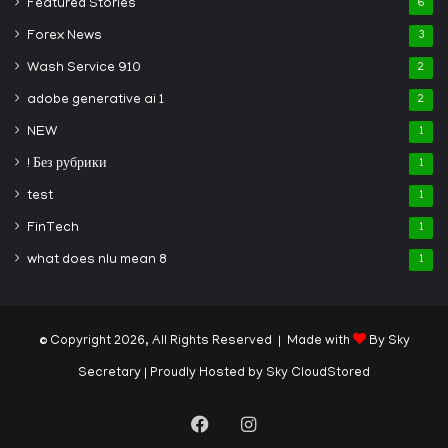
Featured Stories
6
Forex News
3
Wash Service 910
2
adobe generative ai 1
2
NEW
1
! Без рубрики
1
test
1
FinTech
1
what does nlu mean 8
1
© Copyright 2026, All Rights Reserved | Made with
By Sky
Secretary
| Proudly Hosted by
Sky CloudStored
Facebook
Instagram