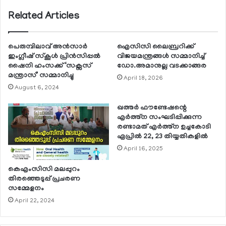
Related Articles
പെരുമ്പിലാവ് അന്‍സാര്‍
ഐസിസി ലൈബ്രറിക്ക്
ഇംഗ്ലീഷ് സ്‌കൂള്‍ പ്രിന്‍സിപ്പല്‍
വിജയമന്ത്രങ്ങള്‍ സമ്മാനിച്ച്
ഷൈനി ഹംസക്ക് ‘സക്സസ്
ഡോ.അമാനുല്ല വടക്കാങ്ങര
മന്ത്രാസ്’ സമ്മാനിച്ചു
April 18, 2026
August 6, 2024
ഖത്തര്‍ ഫൗണ്ടേഷന്റെ
എര്‍ത്ത്ന സംഘടിപ്പിക്കുന്ന
രണ്ടാമത് എര്‍ത്ത്ന ഉച്ചകോടി
ഏപ്രില്‍ 22, 23 തിയ്യതികളില്‍
April 16, 2025
കെഎംസിസി മലപ്പുറം
തിരഞ്ഞെടുപ്പ് പ്രചരണ
സമ്മേളനം
April 22, 2024