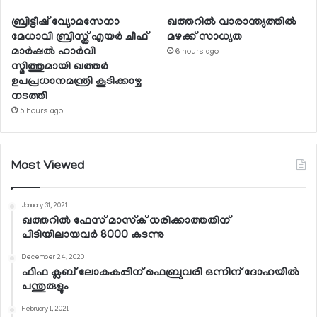
ബ്രിട്ടീഷ് വ്യോമസേനാ
ഖത്തറില്‍ വാരാന്ത്യത്തില്‍
മേധാവി ബ്രിസ്ത് എയര്‍ ചീഫ്
മഴക്ക് സാധ്യത
മാര്‍ഷല്‍ ഹാര്‍വി
6 hours ago
സ്മിത്തുമായി ഖത്തര്‍
ഉപപ്രധാനമന്ത്രി കൂടിക്കാഴ്ച
നടത്തി
5 hours ago
Most Viewed
January 31, 2021
ഖത്തറില്‍ ഫേസ് മാസ്‌ക് ധരിക്കാത്തതിന്
പിടിയിലായവര്‍ 8000 കടന്നു
December 24, 2020
ഫിഫ ക്ലബ് ലോകകപ്പിന് ഫെബ്രുവരി ഒന്നിന് ദോഹയില്‍
പന്തുരുളും
February 1, 2021