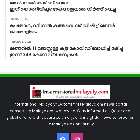
അല്‍ ഖോര്‍ കാര്‍ണിവെല്‍
ഇനിയൊരറിയിപ്പുണ്ടാകുന്നതുവരെ നിര്‍ത്തിവെച്ചു
January 31, 2021
പെട്രോള്‍, ഡീസല്‍ കുത്തനെ വര്‍ദ്ധിപ്പിച്ച് ഖത്തര്‍
പെട്രോളിയം
February 5, 2021
ഖത്തറില്‍ 11 വയസ്സുള്ള കുട്ടി കോവിഡ് ബാധിച്ച് മരിച്ചു
ഇന്ന് 398 കോവിഡ് കേസുകള്‍
International Malayaly: Qatar's first Malayalam news portal
connecting Malayalees worldwide. Stay informed on Qatar and
global affairs with accurate, timely, and insightful news tailored for
the Malayalee community.
Facebook
Instagram