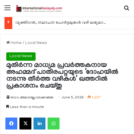
Menu
Se
വ്യക്തിഗത, സ്ഥാപന പോര്‍ട്ടലുകള്‍ വഴി ലഭ്യമാകുന്ന ചില ഇലക്ട്രോണിക് സേവനങ്ങള്‍ വാരാന്ത്യത്തില്‍ മുടങ്ങും
Home
/
Local News
Local News
മുതിര്‍ന്ന മാധ്യമ പ്രവര്‍ത്തകനായ
അഹമ്മദ് പാതിരപറ്റയുടെ ‘ദോഹയില്‍
നടന്നു തീര്‍ത്ത വഴികള്‍’ ഖത്തറില്‍
പ്രകാശനം ചെയ്തു
ഡോ. അമാനുല്ല വടക്കാങ്ങര
June 5, 2026
1,037
Less than a minute
Facebook
X
LinkedIn
WhatsApp