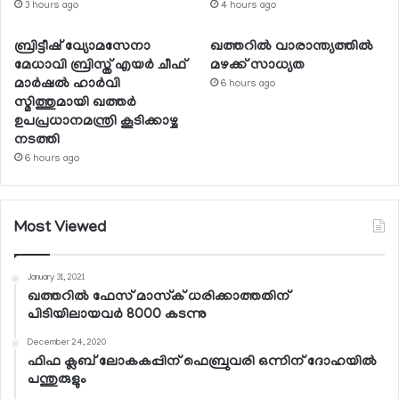
3 hours ago
4 hours ago
ബ്രിട്ടീഷ് വ്യോമസേനാ
ഖത്തറില്‍ വാരാന്ത്യത്തില്‍
മേധാവി ബ്രിസ്ത് എയര്‍ ചീഫ്
മഴക്ക് സാധ്യത
മാര്‍ഷല്‍ ഹാര്‍വി
6 hours ago
സ്മിത്തുമായി ഖത്തര്‍
ഉപപ്രധാനമന്ത്രി കൂടിക്കാഴ്ച
നടത്തി
6 hours ago
Most Viewed
January 31, 2021
ഖത്തറില്‍ ഫേസ് മാസ്‌ക് ധരിക്കാത്തതിന്
പിടിയിലായവര്‍ 8000 കടന്നു
December 24, 2020
ഫിഫ ക്ലബ് ലോകകപ്പിന് ഫെബ്രുവരി ഒന്നിന് ദോഹയില്‍
പന്തുരുളും