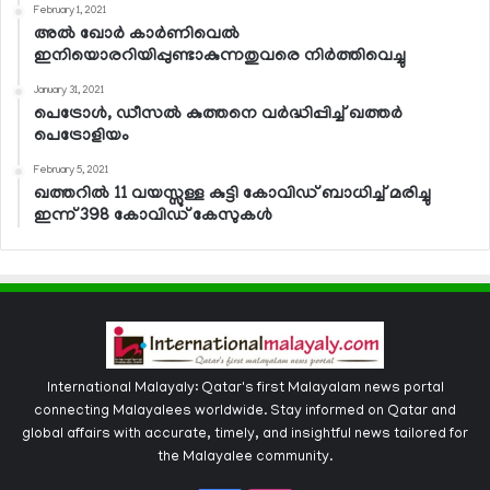
February 1, 2021
അല്‍ ഖോര്‍ കാര്‍ണിവെല്‍
ഇനിയൊരറിയിപ്പുണ്ടാകുന്നതുവരെ നിര്‍ത്തിവെച്ചു
January 31, 2021
പെട്രോള്‍, ഡീസല്‍ കുത്തനെ വര്‍ദ്ധിപ്പിച്ച് ഖത്തര്‍
പെട്രോളിയം
February 5, 2021
ഖത്തറില്‍ 11 വയസ്സുള്ള കുട്ടി കോവിഡ് ബാധിച്ച് മരിച്ചു
ഇന്ന് 398 കോവിഡ് കേസുകള്‍
International Malayaly: Qatar's first Malayalam news portal
connecting Malayalees worldwide. Stay informed on Qatar and
global affairs with accurate, timely, and insightful news tailored for
the Malayalee community.