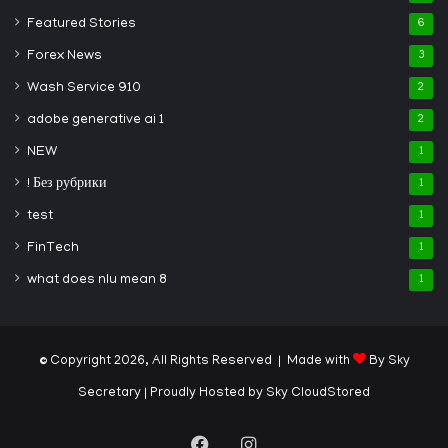
Featured Stories
6
Forex News
3
Wash Service 910
2
adobe generative ai 1
2
NEW
1
! Без рубрики
1
test
1
FinTech
1
what does nlu mean 8
1
© Copyright 2026, All Rights Reserved | Made with
By Sky
Secretary
| Proudly Hosted by
Sky CloudStored
Facebook
Instagram