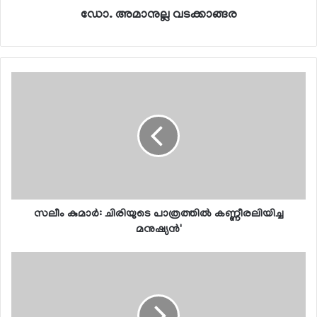
ഡോ. അമാനുല്ല വടക്കാങ്ങര
സലീം കുമാര്‍: ചിരിയുടെ പാത്രത്തില്‍ കണ്ണീരലിയിച്ച
മനുഷ്യന്‍'