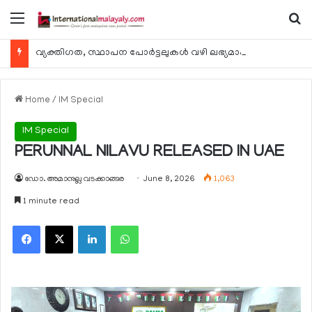
Menu
Se
വ്യക്തിഗത, സ്ഥാപന പോര്‍ട്ടലുകള്‍ വഴി ലഭ്യമാകുന്ന ചില ഇലക്ട്രോണിക് സേവനങ്ങള്‍ വാരാന്ത്യത്തില്‍ മുടങ്ങും
Home
/
IM Special
IM Special
PERUNNAL NILAVU RELEASED IN UAE
ഡോ. അമാനുല്ല വടക്കാങ്ങര
June 8, 2026
1,063
1 minute read
Facebook
X
LinkedIn
WhatsApp