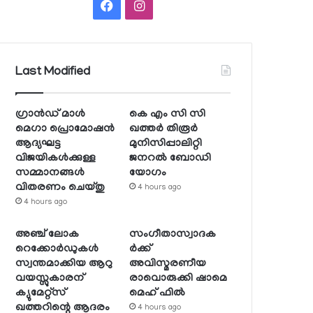
Facebook
Instagram
Last Modified
ഗ്രാന്‍ഡ് മാള്‍
കെ എം സി സി
മെഗാ പ്രൊമോഷന്‍
ഖത്തര്‍ തിരൂര്‍
ആദ്യഘട്ട
മുനിസിപ്പാലിറ്റി
വിജയികള്‍ക്കുള്ള
ജനറല്‍ ബോഡി
സമ്മാനങ്ങള്‍
യോഗം
വിതരണം ചെയ്തു
4 hours ago
4 hours ago
അഞ്ച് ലോക
സംഗീതാസ്വാദക
റെക്കോര്‍ഡുകള്‍
ര്‍ക്ക്
സ്വന്തമാക്കിയ ആറു
അവിസ്മരണീയ
വയസ്സുകാരന്
രാവൊരുക്കി ഷാമെ
ക്യുമേറ്റ്‌സ്
മെഹ് ഫില്‍
ഖത്തറിന്റെ ആദരം
4 hours ago