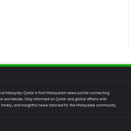
onal Malayaly: Qatar's first Malayalam news portal connecting
s worldwide. Stay informed on Qatar and global affairs with
 timely, and insightful news tailored for the Malayalee community.