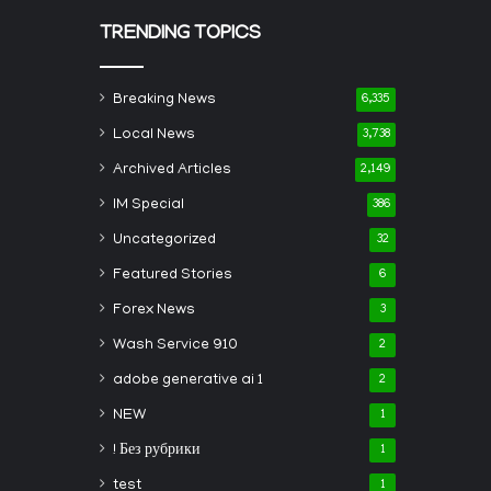
TRENDING TOPICS
Breaking News
6,335
Local News
3,738
Archived Articles
2,149
IM Special
386
Uncategorized
32
Featured Stories
6
Forex News
3
Wash Service 910
2
adobe generative ai 1
2
NEW
1
! Без рубрики
1
test
1