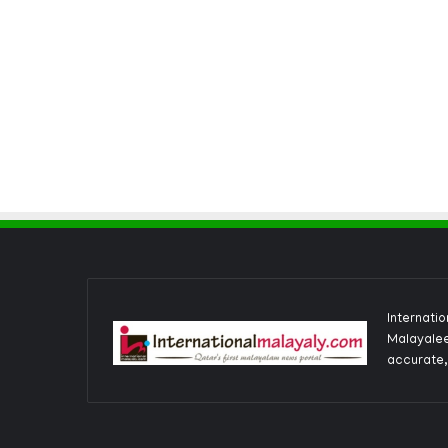
Internati
Malayalee
accurate,