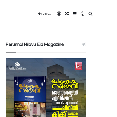
Log In
Random Article
Sidebar
Switch skin
Search for
Follow
വരാവുന്ന 140 നിയന്ത്രിത മരുന്നുകളുടെ പട്ടിക പ്രസിദ്ധീകരിച്ച് പൊതുജനാരോഗ്യ മന്ത്രാലയം
Mediaplus
QBCD
Contact
About
Perunnal Nilavu Eid Magazine