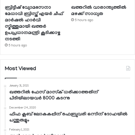
ബ്രിട്ടീഷ് വ്യോമസേനാ
ഖത്തറില്‍ വാരാന്ത്യത്തില്‍
മേധാവി ബ്രിസ്ത് എയര്‍ ചീഫ്
മഴക്ക് സാധ്യത
മാര്‍ഷല്‍ ഹാര്‍വി
5 hours ago
സ്മിത്തുമായി ഖത്തര്‍
ഉപപ്രധാനമന്ത്രി കൂടിക്കാഴ്ച
നടത്തി
5 hours ago
Most Viewed
January 31, 2021
ഖത്തറില്‍ ഫേസ് മാസ്‌ക് ധരിക്കാത്തതിന്
പിടിയിലായവര്‍ 8000 കടന്നു
December 24, 2020
ഫിഫ ക്ലബ് ലോകകപ്പിന് ഫെബ്രുവരി ഒന്നിന് ദോഹയില്‍
പന്തുരുളും
February 1, 2021