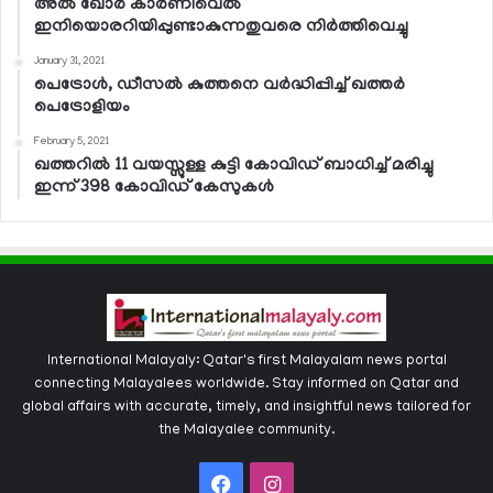
അല്‍ ഖോര്‍ കാര്‍ണിവെല്‍
ഇനിയൊരറിയിപ്പുണ്ടാകുന്നതുവരെ നിര്‍ത്തിവെച്ചു
January 31, 2021
പെട്രോള്‍, ഡീസല്‍ കുത്തനെ വര്‍ദ്ധിപ്പിച്ച് ഖത്തര്‍
പെട്രോളിയം
February 5, 2021
ഖത്തറില്‍ 11 വയസ്സുള്ള കുട്ടി കോവിഡ് ബാധിച്ച് മരിച്ചു
ഇന്ന് 398 കോവിഡ് കേസുകള്‍
International Malayaly: Qatar's first Malayalam news portal
connecting Malayalees worldwide. Stay informed on Qatar and
global affairs with accurate, timely, and insightful news tailored for
the Malayalee community.
Facebook
Instagram