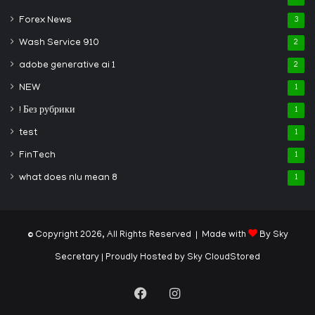
Forex News
3
Wash Service 910
2
adobe generative ai 1
2
NEW
1
! Без рубрики
1
test
1
FinTech
1
what does nlu mean 8
1
© Copyright 2026, All Rights Reserved | Made with
By Sky
Secretary
| Proudly Hosted by
Sky CloudStored
Facebook
Instagram