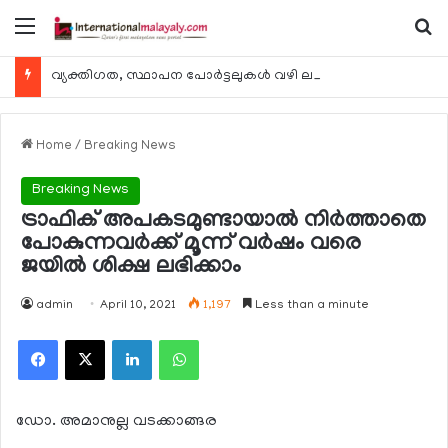
Menu
Se
വ്യക്തിഗത, സ്ഥാപന പോര്‍ട്ടലുകള്‍ വഴി ലഭ്യമാകുന്ന ചില ഇലക്ട്രോണിക് സേവനങ്ങള്‍ വാരാന്ത്യത്തില്‍ മുടങ്ങും
Home
/
Breaking News
Breaking News
ട്രാഫിക് അപകടമുണ്ടായാല്‍ നിര്‍ത്താതെ
പോകുന്നവര്‍ക്ക് മൂന്ന് വര്‍ഷം വരെ
ജയില്‍ ശിക്ഷ ലഭിക്കാം
admin
April 10, 2021
1,197
Less than a minute
Facebook
X
LinkedIn
WhatsApp
ഡോ. അമാനുല്ല വടക്കാങ്ങര