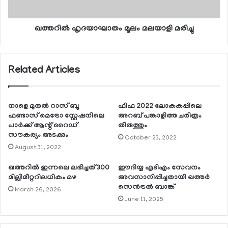
ഖത്തറില്‍ ഹൃദയാഘാതം മൂലം മലയാളി മരിച്ചു
Related Articles
നാളെ മുതല്‍ റാസ് ബൂ
ഫിഫ 2022 ലോകകപ്പിലെ
ഫണ്ടാസ് മെട്രോ സ്റ്റേഷനിലെ
അറബ് പങ്കാളിത്ത ചരിത്രം
പാര്‍ക്ക് ആന്റ് റൈഡ്
തിരുത്തും
സൗകര്യം അടക്കും
October 23, 2022
August 31, 2022
ഖത്തറില്‍ ഇന്നലെ ലഭിച്ചത് 300
ഈദിയ്യ എടിഎം സേവനം
മില്ലിമീറ്ററിലധികം മഴ
അവസാനിപ്പിച്ചതായി ഖത്തര്‍
സെന്‍ട്രല്‍ ബാങ്ക്
March 26, 2026
June 11, 2025