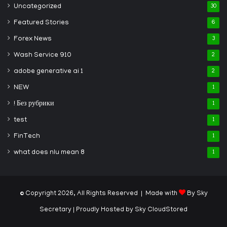
Uncategorized
30
Featured Stories
6
Forex News
3
Wash Service 910
2
adobe generative ai 1
2
NEW
1
! Без рубрики
1
test
1
FinTech
1
what does nlu mean 8
1
© Copyright 2026, All Rights Reserved | Made with
By Sky
Secretary
| Proudly Hosted by
Sky CloudStored