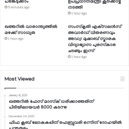
പങ്കെടുക്കാം
ഉപപ്രധാനമന്ത്രി കൂടിക്കാഴ്ച
നടത്തി
5 minutes ago
1 hour ago
ഖത്തറില്‍ വാരാന്ത്യത്തില്‍
സംസ്‌കൃതി എക്‌സലന്‍സ്
മഴക്ക് സാധ്യത
അവാര്‍ഡ് വിതരണവും
അഡ്വ: മുഷാബ് സ്മാരക
1 hour ago
വിദ്യാഭ്യാസ പുരസ്‌കാര
ചടങ്ങും ഇന്ന്
1 hour ago
Most Viewed
January 31, 2021
ഖത്തറില്‍ ഫേസ് മാസ്‌ക് ധരിക്കാത്തതിന്
പിടിയിലായവര്‍ 8000 കടന്നു
December 24, 2020
ഫിഫ ക്ലബ് ലോകകപ്പിന് ഫെബ്രുവരി ഒന്നിന് ദോഹയില്‍
പന്തുരുളും