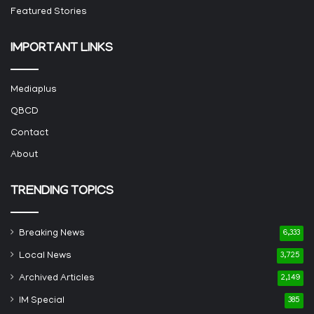
Featured Stories
IMPORTANT LINKS
Mediaplus
QBCD
Contact
About
TRENDING TOPICS
Breaking News
6,333
Local News
3,725
Archived Articles
2,149
IM Special
385