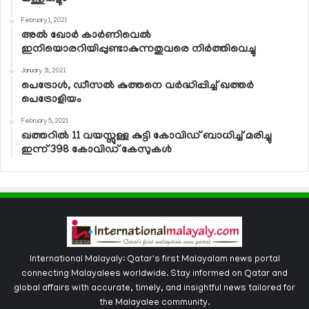
February 1, 2021
അല്‍ ഖോര്‍ കാര്‍ണിവെല്‍
ഇനിയൊരറിയിപ്പുണ്ടാകുന്നതുവരെ നിര്‍ത്തിവെച്ചു
January 31, 2021
പെട്രോള്‍, ഡീസല്‍ കുത്തനെ വര്‍ദ്ധിപ്പിച്ച് ഖത്തര്‍
പെട്രോളിയം
February 5, 2021
ഖത്തറില്‍ 11 വയസ്സുള്ള കുട്ടി കോവിഡ് ബാധിച്ച് മരിച്ചു
ഇന്ന് 398 കോവിഡ് കേസുകള്‍
International Malayaly: Qatar's first Malayalam news portal
connecting Malayalees worldwide. Stay informed on Qatar and
global affairs with accurate, timely, and insightful news tailored for
the Malayalee community.