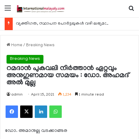
Menu
Se
വ്യക്തിഗത, സ്ഥാപന പോര്‍ട്ടലുകള്‍ വഴി ലഭ്യമാകുന്ന ചില ഇലക്ട്രോണിക് സേവനങ്ങള്‍ വാരാന്ത്യത്തില്‍ മുടങ്ങും
Home
/
Breaking News
Breaking News
റമദാന്‍ പുകവലി നിര്‍ത്താന്‍ ഏറ്റവും
അനുഗുണമായ സമയം : ഡോ. അഹമദ്
അല്‍ മുല്ല
admin
April 15, 2021
1,234
1 minute read
Facebook
X
LinkedIn
WhatsApp
ഡോ. അമാനുല്ല വടക്കാങ്ങര