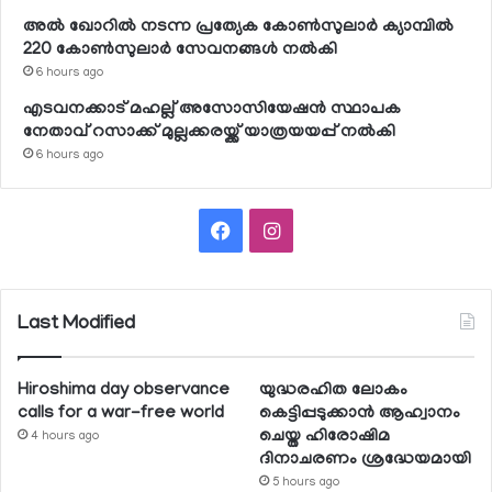
അല്‍ ഖോറില്‍ നടന്ന പ്രത്യേക കോണ്‍സുലാര്‍ ക്യാമ്പില്‍
220 കോണ്‍സുലാര്‍ സേവനങ്ങള്‍ നല്‍കി
6 hours ago
എടവനക്കാട് മഹല്ല് അസോസിയേഷന്‍ സ്ഥാപക
നേതാവ് റസാക്ക് മുല്ലക്കരയ്ക്ക് യാത്രയയപ്പ് നല്‍കി
6 hours ago
Facebook
Instagram
Last Modified
Hiroshima day observance
യുദ്ധരഹിത ലോകം
calls for a war-free world
കെട്ടിപ്പടുക്കാന്‍ ആഹ്വാനം
ചെയ്ത ഹിരോഷിമ
4 hours ago
ദിനാചരണം ശ്രദ്ധേയമായി
5 hours ago