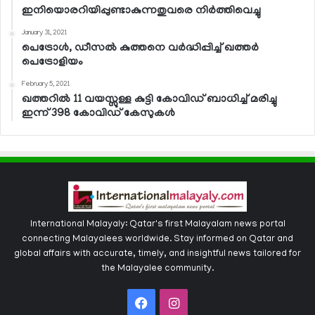
ഇനിയൊരറിയിപ്പുണ്ടാകുന്നതുവരെ നിര്‍ത്തിവെച്ചു
January 31, 2021
പെട്രോള്‍, ഡീസല്‍ കുത്തനെ വര്‍ദ്ധിപ്പിച്ച് ഖത്തര്‍
പെട്രോളിയം
February 5, 2021
ഖത്തറില്‍ 11 വയസ്സുള്ള കുട്ടി കോവിഡ് ബാധിച്ച് മരിച്ചു
ഇന്ന് 398 കോവിഡ് കേസുകള്‍
International Malayaly: Qatar's first Malayalam news portal
connecting Malayalees worldwide. Stay informed on Qatar and
global affairs with accurate, timely, and insightful news tailored for
the Malayalee community.
Facebook
Instagram