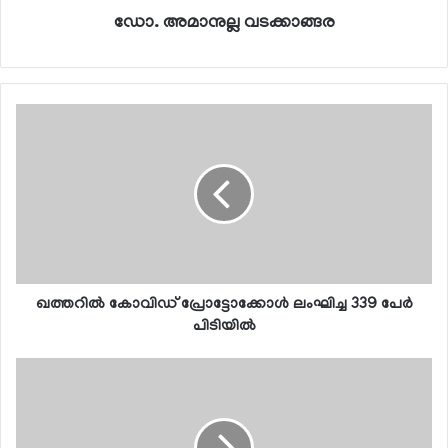
ഡോ. അമാനുല്ല വടക്കാങ്ങര
ഖത്തറില്‍ കോവിഡ് പ്രോട്ടോക്കോള്‍ ലംഘിച്ച 339 പേര്‍
പിടിയില്‍