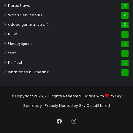
Forex News
3
Wash Service 910
2
adobe generative ai 1
2
NEW
1
! Без рубрики
1
test
1
FinTech
1
what does nlu mean 8
1
© Copyright 2026, All Rights Reserved | Made with
By Sky
Secretary
| Proudly Hosted by
Sky CloudStored
Facebook
Instagram