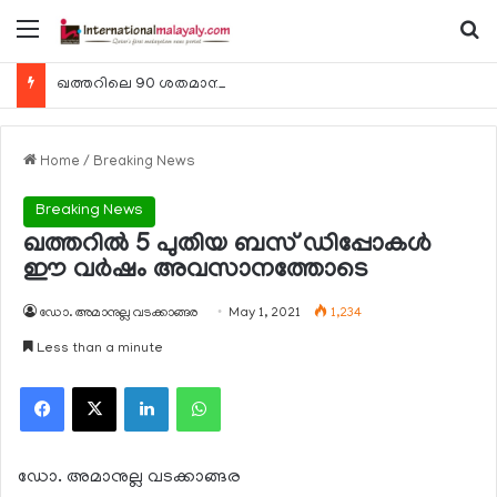
Menu
Se
ഖത്തറിലെ 90 ശതമാനം കമ്പനികളും 2025 ലെ ടാക്‌സ് റിട്ടേണുകള്‍ സമര്‍പ്പിച്ചു
Home
/
Breaking News
Breaking News
ഖത്തറില്‍ 5 പുതിയ ബസ് ഡിപ്പോകള്‍
ഈ വര്‍ഷം അവസാനത്തോടെ
ഡോ. അമാനുല്ല വടക്കാങ്ങര
May 1, 2021
1,234
Less than a minute
Facebook
X
LinkedIn
WhatsApp
ഡോ. അമാനുല്ല വടക്കാങ്ങര