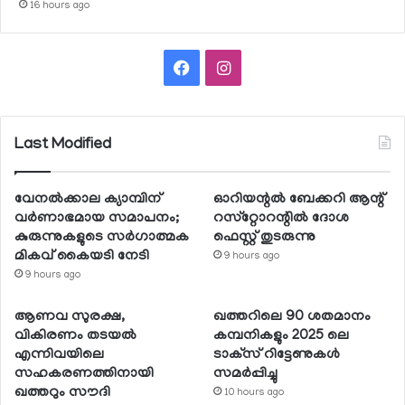
16 hours ago
Facebook
Instagram
Last Modified
വേനല്‍ക്കാല ക്യാമ്പിന്
ഓറിയന്റല്‍ ബേക്കറി ആന്റ്
വര്‍ണാഭമായ സമാപനം;
റസ്‌റ്റോറന്റില്‍ ദോശ
കുരുന്നുകളുടെ സര്‍ഗാത്മക
ഫെസ്റ്റ് തുടരുന്നു
മികവ് കൈയടി നേടി
9 hours ago
9 hours ago
ആണവ സുരക്ഷ,
ഖത്തറിലെ 90 ശതമാനം
വികിരണം തടയല്‍
കമ്പനികളും 2025 ലെ
എന്നിവയിലെ
ടാക്‌സ് റിട്ടേണുകള്‍
സഹകരണത്തിനായി
സമര്‍പ്പിച്ചു
ഖത്തറും സൗദി
10 hours ago