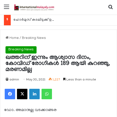
Menu
Se
ഹോര്‍മുസ് കടലിടുക്ക് ഉടന്‍ തുറന്നേക്കും
Home
/
Breaking News
Breaking News
ഖത്തറിന് ഇന്നും ആശ്വാസ ദിനം,
കോവിഡ് രോഗികള്‍ 189 ആയി കുറഞ്ഞു,
മരണമില്ല
admin
May 30, 2021
1,227
Less than a minute
Facebook
X
LinkedIn
WhatsApp
ഡോ. അമാനുല്ല വടക്കാങ്ങര