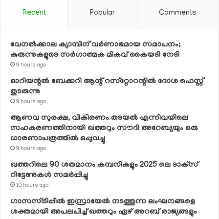
Recent
Popular
Comments
വേനല്‍ക്കാല ക്യാമ്പിന് വര്‍ണാഭമായ സമാപനം;
കുരുന്നുകളുടെ സര്‍ഗാത്മക മികവ് കൈയടി നേടി
9 hours ago
ഓറിയന്റല്‍ ബേക്കറി ആന്റ് റസ്‌റ്റോറന്റില്‍ ദോശ ഫെസ്റ്റ്
തുടരുന്നു
9 hours ago
ആണവ സുരക്ഷ, വികിരണം തടയല്‍ എന്നിവയിലെ
സഹകരണത്തിനായി ഖത്തറും സൗദി അറേബ്യയും ഒരു
ധാരണാപത്രത്തില്‍ ഒപ്പുവച്ചു
9 hours ago
ഖത്തറിലെ 90 ശതമാനം കമ്പനികളും 2025 ലെ ടാക്‌സ്
റിട്ടേണുകള്‍ സമര്‍പ്പിച്ചു
10 hours ago
ഗാസസ്ട്രിപ്പില്‍ ഇസ്രായേല്‍ നടത്തുന്ന ലംഘനങ്ങളെ
ശക്തമായി അപലപിച്ച് ഖത്തറും ഏഴ് അറബ് രാജ്യങ്ങളും