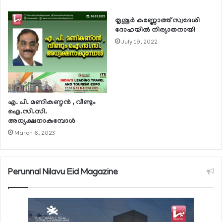
തൃശൂര്‍ കണ്ണോത്ത് സ്വദേശി
ദോഹയില്‍ നിര്യാതനായി
July 19, 2022
എ. പി. മണികണ്ഠന്‍ , വീണ്ടും
ഐ.സി.സി.
അധ്യക്ഷനാകുമ്പോള്‍
March 6, 2023
Perunnal Nilavu Eid Magazine