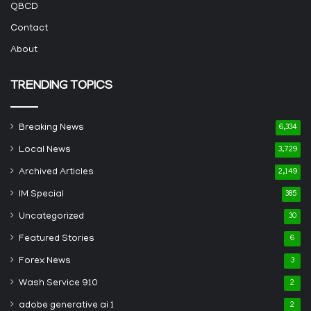
QBCD
Contact
About
TRENDING TOPICS
Breaking News
6,334
Local News
3,729
Archived Articles
2,149
IM Special
385
Uncategorized
30
Featured Stories
6
Forex News
3
Wash Service 910
2
adobe generative ai 1
2