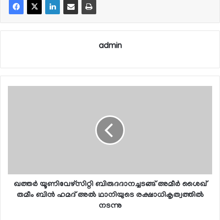
admin
ഖത്തര്‍ യൂണിവേഴ്‌സിറ്റി ബിരുദദാനച്ചടങ്ങ് അമീര്‍ ശൈഖ്
തമീം ബിന്‍ ഹമദ് അല്‍ ഥാനിയുടെ രക്ഷാധികൃത്വത്തില്‍
നടന്നു