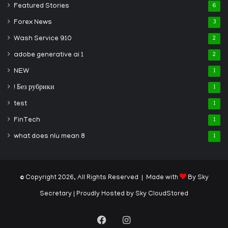
Featured Stories
6
Forex News
3
Wash Service 910
2
adobe generative ai 1
2
NEW
1
! Без рубрики
1
test
1
FinTech
1
what does nlu mean 8
1
© Copyright 2026, All Rights Reserved | Made with
By Sky
Secretary
| Proudly Hosted by
Sky CloudStored
Facebook
Instagram