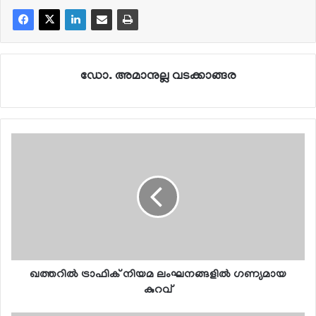
ഡോ. അമാനുല്ല വടക്കാങ്ങര
ഖത്തറില്‍ ട്രാഫിക് നിയമ ലംഘനങ്ങളില്‍ ഗണ്യമായ
കുറവ്