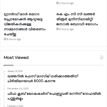
2 hours ago
ഗ്രാന്‍ഡ് മാള്‍ മെഗാ
കെ എം സി സി ഖത്തര്‍
പ്രൊമോഷന്‍ ആദ്യഘട്ട
തിരൂര്‍ മുനിസിപ്പാലിറ്റി
വിജയികള്‍ക്കുള്ള
ജനറല്‍ ബോഡി യോഗം
സമ്മാനങ്ങള്‍ വിതരണം
9 hours ago
ചെയ്തു
8 hours ago
Most Viewed
January 31, 2021
ഖത്തറില്‍ ഫേസ് മാസ്‌ക് ധരിക്കാത്തതിന്
പിടിയിലായവര്‍ 8000 കടന്നു
December 24, 2020
ഫിഫ ക്ലബ് ലോകകപ്പിന് ഫെബ്രുവരി ഒന്നിന് ദോഹയില്‍
പന്തുരുളും
February 1, 2021