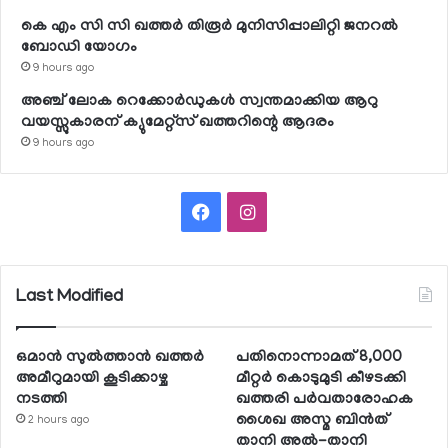
കെ എം സി സി ഖത്തര്‍ തിരൂര്‍ മുനിസിപ്പാലിറ്റി ജനറല്‍
ബോഡി യോഗം
9 hours ago
അഞ്ച് ലോക റെക്കോര്‍ഡുകള്‍ സ്വന്തമാക്കിയ ആറു
വയസ്സുകാരന് ക്യുമേറ്റ്‌സ് ഖത്തറിന്റെ ആദരം
9 hours ago
Facebook
Instagram
Last Modified
ഒമാന്‍ സുല്‍ത്താന്‍ ഖത്തര്‍
പതിനൊന്നാമത് 8,000
അമീറുമായി കൂടിക്കാഴ്ച
മീറ്റര്‍ കൊടുമുടി കീഴടക്കി
നടത്തി
ഖത്തരി പര്‍വതാരോഹക
ശൈഖ അസ്മ ബിന്‍ത്
2 hours ago
താനി അല്‍-താനി