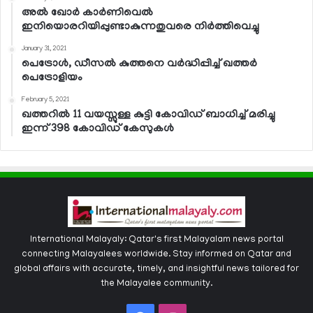
അല്‍ ഖോര്‍ കാര്‍ണിവെല്‍
ഇനിയൊരറിയിപ്പുണ്ടാകുന്നതുവരെ നിര്‍ത്തിവെച്ചു
January 31, 2021
പെട്രോള്‍, ഡീസല്‍ കുത്തനെ വര്‍ദ്ധിപ്പിച്ച് ഖത്തര്‍
പെട്രോളിയം
February 5, 2021
ഖത്തറില്‍ 11 വയസ്സുള്ള കുട്ടി കോവിഡ് ബാധിച്ച് മരിച്ചു
ഇന്ന് 398 കോവിഡ് കേസുകള്‍
International Malayaly: Qatar's first Malayalam news portal
connecting Malayalees worldwide. Stay informed on Qatar and
global affairs with accurate, timely, and insightful news tailored for
the Malayalee community.