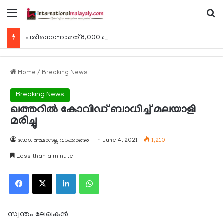
Menu
Se
പതിനൊന്നാമത് 8,000 മീറ്റര്‍ കൊടുമുടി കീഴടക്കി ഖത്തരി പര്‍വതാരോഹക ശൈഖ അസ്മ ബിന്‍ത് താനി അല്‍-താനി
Home
/
Breaking News
Breaking News
ഖത്തറില്‍ കോവിഡ് ബാധിച്ച് മലയാളി
മരിച്ചു
ഡോ. അമാനുല്ല വടക്കാങ്ങര
June 4, 2021
1,210
Less than a minute
Facebook
X
LinkedIn
WhatsApp
സ്വന്തം ലേഖകന്‍