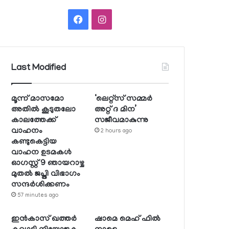
Facebook
Instagram
Last Modified
മൂന്ന് മാസമോ
‘ലെറ്റ്‌സ് സമ്മര്‍
അതില്‍ കൂടുതലോ
അറ്റ് ദ മിന’
കാലത്തേക്ക്
സജീവമാകുന്നു
വാഹനം
2 hours ago
കണ്ടുകെട്ടിയ
വാഹന ഉടമകള്‍
ഓഗസ്റ്റ് 9 ഞായറാഴ്ച
മുതല്‍ ജപ്തി വിഭാഗം
സന്ദര്‍ശിക്കണം
57 minutes ago
ഇന്‍കാസ് ഖത്തര്‍
ഷാമെ മെഹ് ഫില്‍