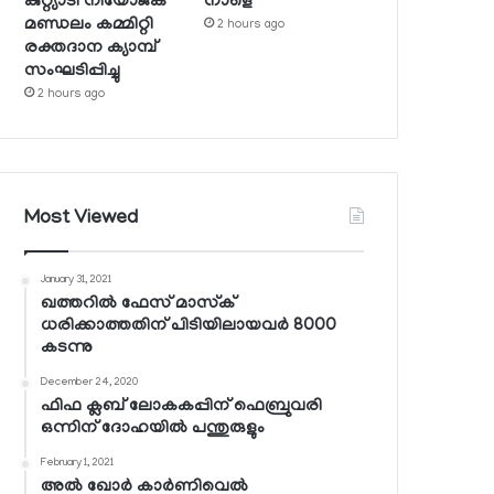
കുറ്റ്യാടി നിയോജക
നാളെ
മണ്ഡലം കമ്മിറ്റി
2 hours ago
രക്തദാന ക്യാമ്പ്
സംഘടിപ്പിച്ചു
2 hours ago
Most Viewed
January 31, 2021
ഖത്തറില്‍ ഫേസ് മാസ്‌ക്
ധരിക്കാത്തതിന് പിടിയിലായവര്‍ 8000
കടന്നു
December 24, 2020
ഫിഫ ക്ലബ് ലോകകപ്പിന് ഫെബ്രുവരി
ഒന്നിന് ദോഹയില്‍ പന്തുരുളും
February 1, 2021
അല്‍ ഖോര്‍ കാര്‍ണിവെല്‍