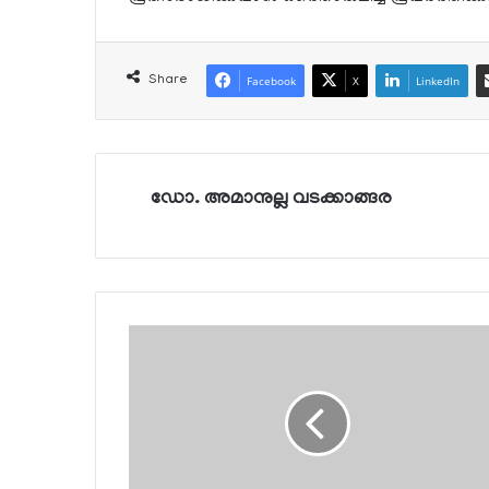
Share
Facebook
X
LinkedIn
ഡോ. അമാനുല്ല വടക്കാങ്ങര