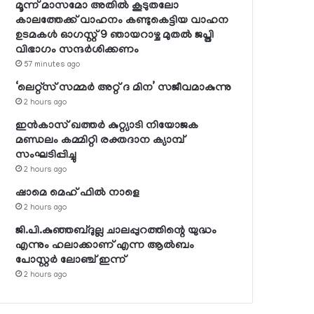
മൂന്ന് മാസമോ അതില്‍ കൂടുതലോ
കാലത്തേക്ക് വാഹനം കണ്ടുകെട്ടിയ വാഹന
ഉടമകള്‍ ഓഗസ്റ്റ് 9 ഞായറാഴ്ച മുതല്‍ ജപ്തി
വിഭാഗം സന്ദര്‍ശിക്കണം
57 minutes ago
‘ലെറ്റ്‌സ് സമ്മര്‍ അറ്റ് ദ മിന’ സജീവമാകുന്നു
2 hours ago
ഇന്‍കാസ് ഖത്തര്‍ കുറ്റ്യാടി നിയോജക
മണ്ഡലം കമ്മിറ്റി രക്തദാന ക്യാമ്പ്
സംഘടിപ്പിച്ചു
2 hours ago
ഷാമെ മെഹ് ഫില്‍ നാളെ
2 hours ago
ജി.പി.കുഞ്ഞബ്ദുല്ല ചാലപ്പുറത്തിന്റെ യുദ്ധം
എന്നും ഹലാക്കാണ് എന്ന ആല്‍ബം
പോസ്റ്റര്‍ ലോഞ്ച് ഇന്ന്
2 hours ago