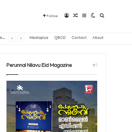
Log In
Random Article
Sidebar
Switch skin
Search for
Follow
മൂന്ന് മാസമോ അതില്‍ കൂടുതലോ കാലത്തേക്ക് വാഹനം കണ്ടുകെട്ടിയ വാഹന ഉടമകള്‍ ഓഗസ്റ്റ് 9 ഞായറാഴ്ച മുതല്‍ ജപ്തി വിഭാഗം സന്ദര്‍ശിക്കണം
Mediaplus
QBCD
Contact
About
Perunnal Nilavu Eid Magazine