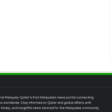
onal Malayaly: Qatar's first Malayalam news portal connecting
s worldwide. Stay informed on Qatar and global affairs with
 timely, and insightful news tailored for the Malayalee community.