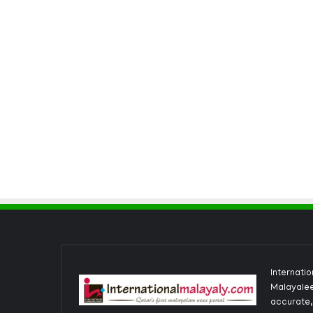
Internati
Malayalee
accurate,