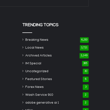
TRENDING TOPICS
Breaking News
6,330
Local News
3,721
Archived Articles
2,149
IM Special
385
Uncategorized
30
Featured Stories
6
Forex News
3
Wash Service 910
2
adobe generative ai 1
2