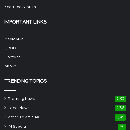
Featured Stories
IMPORTANT LINKS
Mediaplus
QBCD
Contact
About
TRENDING TOPICS
Breaking News
6,335
Local News
3,733
Archived Articles
2,149
IM Special
386