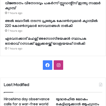
വിജ്ഞാനം വിനോദവും പകര്‍ന്ന് സ്റ്റുഡന്റ്‌സ് ഇന്ത്യ സമ്മര്‍
ക്യാമ്പ്
7 hours ago
അല്‍ ഖോറില്‍ നടന്ന പ്രത്യേക കോണ്‍സുലാര്‍ ക്യാമ്പില്‍
220 കോണ്‍സുലാര്‍ സേവനങ്ങള്‍ നല്‍കി
7 hours ago
എടവനക്കാട് മഹല്ല് അസോസിയേഷന്‍ സ്ഥാപക
നേതാവ് റസാക്ക് മുല്ലക്കരയ്ക്ക് യാത്രയയപ്പ് നല്‍കി
7 hours ago
Facebook
Instagram
Last Modified
Hiroshima day observance
യുദ്ധരഹിത ലോകം
calls for a war-free world
കെട്ടിപ്പടുക്കാന്‍ ആഹ്വാനം