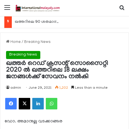
Menu
Se
ഖത്തറിലെ 90 ശതമാനം കമ്പനികളും 2025 ലെ ടാക്‌സ് റിട്ടേണുകള്‍ സമര്‍പ്പിച്ചു
Home
/
Breaking News
Breaking News
ഖത്തര്‍ റെഡ് ക്രസന്റ് സൊസൈറ്റി
2020 ല്‍ ഖത്തറിലെ 18 ലക്ഷം
ജനങ്ങള്‍ക്ക് സേവനം നല്‍കി
admin
June 29, 2021
1,202
Less than a minute
Facebook
X
LinkedIn
WhatsApp
ഡോ. അമാനുല്ല വടക്കാങ്ങര