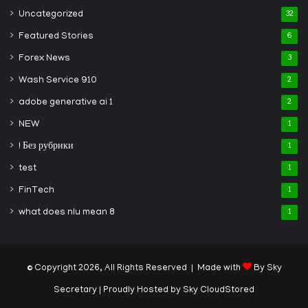
Uncategorized
32
Featured Stories
6
Forex News
3
Wash Service 910
2
adobe generative ai 1
2
NEW
1
! Без рубрики
1
test
1
FinTech
1
what does nlu mean 8
1
© Copyright 2026, All Rights Reserved | Made with
By Sky
Secretary
| Proudly Hosted by
Sky CloudStored