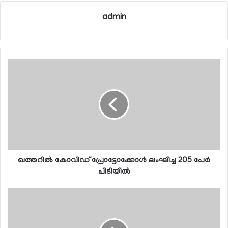
admin
ഖത്തറില്‍ കോവിഡ് പ്രോട്ടോക്കോള്‍ ലംഘിച്ച 205 പേര്‍
പിടിയില്‍