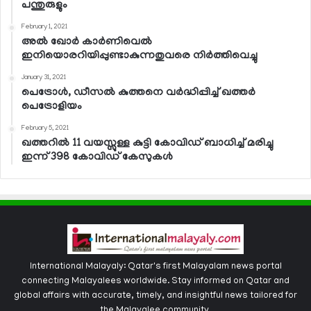
പന്തുരുളും
February 1, 2021
അല്‍ ഖോര്‍ കാര്‍ണിവെല്‍
ഇനിയൊരറിയിപ്പുണ്ടാകുന്നതുവരെ നിര്‍ത്തിവെച്ചു
January 31, 2021
പെട്രോള്‍, ഡീസല്‍ കുത്തനെ വര്‍ദ്ധിപ്പിച്ച് ഖത്തര്‍
പെട്രോളിയം
February 5, 2021
ഖത്തറില്‍ 11 വയസ്സുള്ള കുട്ടി കോവിഡ് ബാധിച്ച് മരിച്ചു
ഇന്ന് 398 കോവിഡ് കേസുകള്‍
International Malayaly: Qatar's first Malayalam news portal
connecting Malayalees worldwide. Stay informed on Qatar and
global affairs with accurate, timely, and insightful news tailored for
the Malayalee community.