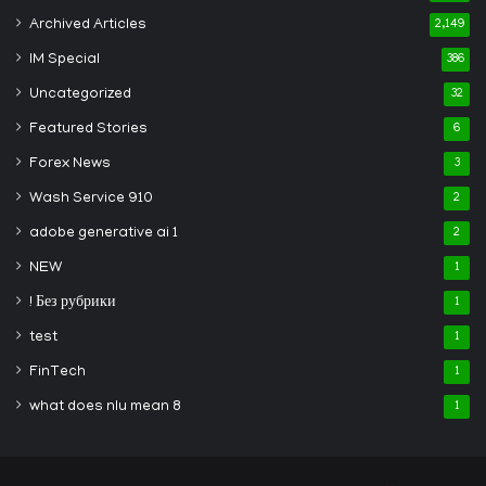
Archived Articles
2,149
IM Special
386
Uncategorized
32
Featured Stories
6
Forex News
3
Wash Service 910
2
adobe generative ai 1
2
NEW
1
! Без рубрики
1
test
1
FinTech
1
what does nlu mean 8
1