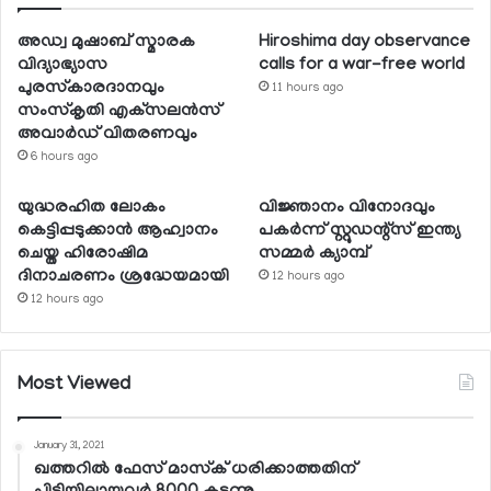
അഡ്വ മുഷാബ് സ്മാരക
Hiroshima day observance
വിദ്യാഭ്യാസ
calls for a war-free world
പുരസ്‌കാരദാനവും
11 hours ago
സംസ്‌കൃതി എക്‌സലന്‍സ്
അവാര്‍ഡ് വിതരണവും
6 hours ago
യുദ്ധരഹിത ലോകം
വിജ്ഞാനം വിനോദവും
കെട്ടിപ്പടുക്കാന്‍ ആഹ്വാനം
പകര്‍ന്ന് സ്റ്റുഡന്റ്‌സ് ഇന്ത്യ
ചെയ്ത ഹിരോഷിമ
സമ്മര്‍ ക്യാമ്പ്
ദിനാചരണം ശ്രദ്ധേയമായി
12 hours ago
12 hours ago
Most Viewed
January 31, 2021
ഖത്തറില്‍ ഫേസ് മാസ്‌ക് ധരിക്കാത്തതിന്