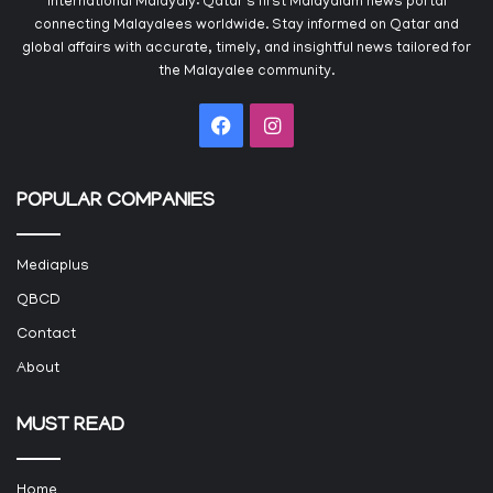
International Malayaly: Qatar's first Malayalam news portal
connecting Malayalees worldwide. Stay informed on Qatar and
global affairs with accurate, timely, and insightful news tailored for
the Malayalee community.
Facebook
Instagram
POPULAR COMPANIES
Mediaplus
QBCD
Contact
About
MUST READ
Home