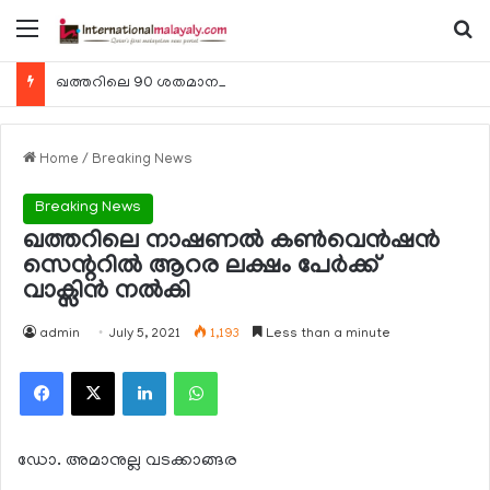
Menu
Se
ഖത്തറിലെ 90 ശതമാനം കമ്പനികളും 2025 ലെ ടാക്‌സ് റിട്ടേണുകള്‍ സമര്‍പ്പിച്ചു
Home
/
Breaking News
Breaking News
ഖത്തറിലെ നാഷണല്‍ കണ്‍വെന്‍ഷന്‍
സെന്ററില്‍ ആറര ലക്ഷം പേര്‍ക്ക്
വാക്സിന്‍ നല്‍കി
admin
July 5, 2021
1,193
Less than a minute
Facebook
X
LinkedIn
WhatsApp
ഡോ. അമാനുല്ല വടക്കാങ്ങര