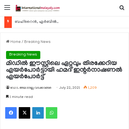
Menu
Se
ബഹ്റൈന്‍, എര്‍ബില്‍, കുവൈറ്റ് എന്നിവിടങ്ങളിലേക്കുള്ള യാത്രാ വിമാന സര്‍വീസുകള്‍ ഓഗസ്റ്റ് 8 മുതല്‍ പുനരാരംഭിക്കുമെന്ന് ഖത്തര്‍ എയര്‍വേയ്സ്
Home
/
Breaking News
Breaking News
മിഡില്‍ ഈസ്റ്റിലെ ഏറ്റവും തിരക്കേറിയ
എയര്‍പോര്‍ട്ടായി ഹമദ് ഇന്റര്‍നാഷണല്‍
എയര്‍പോര്‍ട്ട്
ഡോ. അമാനുല്ല വടക്കാങ്ങര
July 22, 2021
1,209
1 minute read
Facebook
X
LinkedIn
WhatsApp