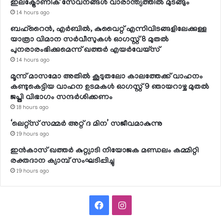
ഇലക്ട്രോണിക് സേവനങ്ങള്‍ വാരാന്ത്യത്തില്‍ മുടങ്ങും
14 hours ago
ബഹ്റൈന്‍, എര്‍ബില്‍, കുവൈറ്റ് എന്നിവിടങ്ങളിലേക്കുള്ള
യാത്രാ വിമാന സര്‍വീസുകള്‍ ഓഗസ്റ്റ് 8 മുതല്‍
പുനരാരംഭിക്കുമെന്ന് ഖത്തര്‍ എയര്‍വേയ്സ്
14 hours ago
മൂന്ന് മാസമോ അതില്‍ കൂടുതലോ കാലത്തേക്ക് വാഹനം
കണ്ടുകെട്ടിയ വാഹന ഉടമകള്‍ ഓഗസ്റ്റ് 9 ഞായറാഴ്ച മുതല്‍
ജപ്തി വിഭാഗം സന്ദര്‍ശിക്കണം
18 hours ago
‘ലെറ്റ്‌സ് സമ്മര്‍ അറ്റ് ദ മിന’ സജീവമാകുന്നു
19 hours ago
ഇന്‍കാസ് ഖത്തര്‍ കുറ്റ്യാടി നിയോജക മണ്ഡലം കമ്മിറ്റി
രക്തദാന ക്യാമ്പ് സംഘടിപ്പിച്ചു
19 hours ago
Facebook
Instagram