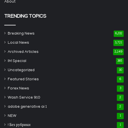
About
TRENDING TOPICS
Breaking News
6,332
Local News
3,721
Archived Articles
2,149
IM Special
385
Uncategorized
30
Featured Stories
6
Forex News
3
Wash Service 910
2
adobe generative ai 1
2
NEW
1
! Без рубрики
1