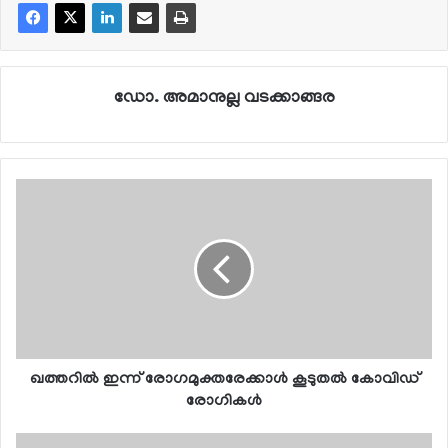
ഡോ. അമാനുല്ല വടക്കാങ്ങര
ഖത്തറില്‍ ഇന്ന് രോഗമുക്തരേക്കാള്‍ കൂടുതല്‍ കോവിഡ്
രോഗികള്‍