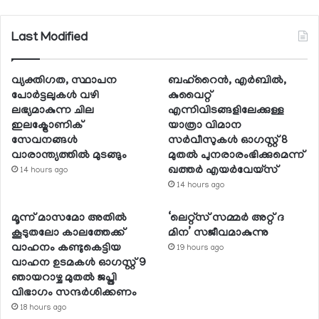
Last Modified
വ്യക്തിഗത, സ്ഥാപന
ബഹ്റൈന്‍, എര്‍ബില്‍,
പോര്‍ട്ടലുകള്‍ വഴി
കുവൈറ്റ്
ലഭ്യമാകുന്ന ചില
എന്നിവിടങ്ങളിലേക്കുള്ള
ഇലക്ട്രോണിക്
യാത്രാ വിമാന
സേവനങ്ങള്‍
സര്‍വീസുകള്‍ ഓഗസ്റ്റ് 8
വാരാന്ത്യത്തില്‍ മുടങ്ങും
മുതല്‍ പുനരാരംഭിക്കുമെന്ന്
ഖത്തര്‍ എയര്‍വേയ്സ്
14 hours ago
14 hours ago
മൂന്ന് മാസമോ അതില്‍
‘ലെറ്റ്‌സ് സമ്മര്‍ അറ്റ് ദ
കൂടുതലോ കാലത്തേക്ക്
മിന’ സജീവമാകുന്നു
വാഹനം കണ്ടുകെട്ടിയ
19 hours ago
വാഹന ഉടമകള്‍ ഓഗസ്റ്റ് 9
ഞായറാഴ്ച മുതല്‍ ജപ്തി
വിഭാഗം സന്ദര്‍ശിക്കണം
18 hours ago