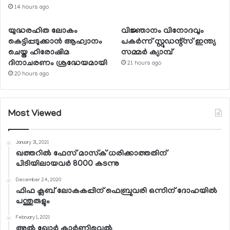
14 hours ago
യുദ്ധരഹിത ലോകം
വിജ്ഞാനം വിനോദവും
കെട്ടിപ്പടുക്കാന്‍ ആഹ്വാനം
പകര്‍ന്ന് സ്റ്റുഡന്റ്‌സ് ഇന്ത്യ
ചെയ്ത ഹിരോഷിമ
സമ്മര്‍ ക്യാമ്പ്
ദിനാചരണം ശ്രദ്ധേയമായി
21 hours ago
20 hours ago
Most Viewed
January 31, 2021
ഖത്തറില്‍ ഫേസ് മാസ്‌ക് ധരിക്കാത്തതിന്
പിടിയിലായവര്‍ 8000 കടന്നു
December 24, 2020
ഫിഫ ക്ലബ് ലോകകപ്പിന് ഫെബ്രുവരി ഒന്നിന് ദോഹയില്‍
പന്തുരുളും
February 1, 2021
അല്‍ ഖോര്‍ കാര്‍ണിവെല്‍