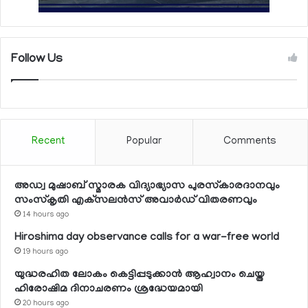
Follow Us
Recent
Popular
Comments
അഡ്വ മുഷാബ് സ്മാരക വിദ്യാഭ്യാസ പുരസ്‌കാരദാനവും
സംസ്‌കൃതി എക്‌സലന്‍സ് അവാര്‍ഡ് വിതരണവും
14 hours ago
Hiroshima day observance calls for a war-free world
19 hours ago
യുദ്ധരഹിത ലോകം കെട്ടിപ്പടുക്കാന്‍ ആഹ്വാനം ചെയ്ത
ഹിരോഷിമ ദിനാചരണം ശ്രദ്ധേയമായി
20 hours ago