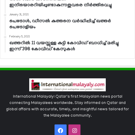
ഇനിയൊരറിയിപ്പുണ്ടാകുന്നതുവരെ നിര്‍ത്തിവെച്ചു
January 31, 2021
പെട്രോള്‍, ഡീസല്‍ കുത്തനെ വര്‍ദ്ധിപ്പിച്ച് ഖത്തര്‍
പെട്രോളിയം
February 5, 2021
ഖത്തറില്‍ 11 വയസ്സുള്ള കുട്ടി കോവിഡ് ബാധിച്ച് മരിച്ചു
ഇന്ന് 398 കോവിഡ് കേസുകള്‍
International Malayaly: Qatar's first Malayalam news portal
connecting Malayalees worldwide. Stay informed on Qatar and
global affairs with accurate, timely, and insightful news tailored for
the Malayalee community.
Facebook
Instagram