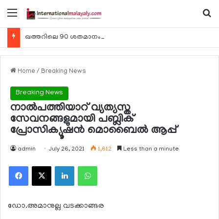
Menu
Se
ഖത്തറിലെ 90 ശതമാനം കമ്പനികളും 2025 ലെ ടാക്‌സ് റിട്ടേണുകള്‍ സമര്‍പ്പിച്ചു
Home
/
Breaking News
Breaking News
നാല്‍പത്തിയാറ് വ്യത്യസ്ത
സേവനങ്ങളുമായി പബ്ലിക്
പ്രോസിക്യൂഷന്‍ മൊബൈല്‍ ആപ്പ്
admin
July 26, 2021
1,612
Less than a minute
Facebook
X
LinkedIn
WhatsApp
ഡോ.അമാനുല്ല വടക്കാങ്ങര