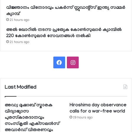
വിജ്ഞാനം വിനോദവും പകര്‍ന്ന് സ്റ്റുഡന്റ്‌സ് ഇന്ത്യ സമ്മര്‍
ക്യാമ്പ്
21 hours ago
അല്‍ ഖോറില്‍ നടന്ന പ്രത്യേക കോണ്‍സുലാര്‍ ക്യാമ്പില്‍
220 കോണ്‍സുലാര്‍ സേവനങ്ങള്‍ നല്‍കി
21 hours ago
Facebook
Instagram
Last Modified
അഡ്വ മുഷാബ് സ്മാരക
Hiroshima day observance
വിദ്യാഭ്യാസ
calls for a war-free world
പുരസ്‌കാരദാനവും
19 hours ago
സംസ്‌കൃതി എക്‌സലന്‍സ്
അവാര്‍ഡ് വിതരണവും