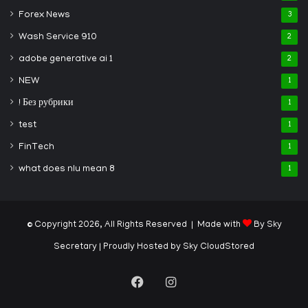
Forex News
3
Wash Service 910
2
adobe generative ai 1
2
NEW
1
! Без рубрики
1
test
1
FinTech
1
what does nlu mean 8
1
© Copyright 2026, All Rights Reserved | Made with
By Sky
Secretary
| Proudly Hosted by
Sky CloudStored
Facebook
Instagram