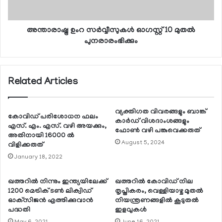
അന്താരാഷ്ട്ര ഉംറ സര്‍വ്വീസുകള്‍ ഓഗസ്റ്റ് 10 മുതല്‍
പുനരാരംഭിക്കും
Related Articles
വ്യക്തിഗത വിവരങ്ങളും ബാങ്ക്
കോവിഡ് പരിശോധന ഫലം
കാര്‍ഡ് വിശദാംശങ്ങളും
എസ്. എം. എസ്. വഴി അയക്കും,
ഫോണ്‍ വഴി പങ്കുവെക്കരുത്
അതിനായി 16000 ല്‍
August 5, 2024
വിളിക്കരുത്
January 18, 2022
ഖത്തറില്‍ നിന്നും ഇന്ത്യയിലേക്ക്
ഖത്തറില്‍ കോവിഡ് നില
1200 മെട്രിക് ടണ്‍ ലിക്വിഡ്
തൃപ്തികരം, വെള്ളിയാഴ്ച മുതല്‍
ഓക്‌സിജന്‍ എത്തിക്കുവാന്‍
നിയന്ത്രണങ്ങളില്‍ കൂടുതല്‍
പദ്ധതി
ഇളവുകള്‍