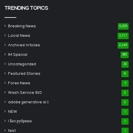
TRENDING TOPICS
Breaking News
6,329
Local News
3,717
Archived Articles
2,149
IM Special
385
Uncategorized
30
Featured Stories
6
Forex News
3
Wash Service 910
2
adobe generative ai 1
2
NEW
1
! Без рубрики
1
test
1