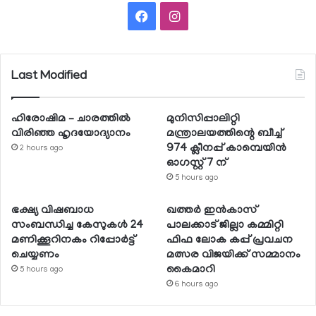
Facebook
Instagram
Last Modified
ഹിരോഷിമ – ചാരത്തിൽ
മുനിസിപ്പാലിറ്റി
വിരിഞ്ഞ ഹൃദയോദ്യാനം
മന്ത്രാലയത്തിന്റെ ബീച്ച്
974 ക്ലീനപ്പ് കാമ്പെയിന്‍
2 hours ago
ഓഗസ്റ്റ് 7 ന്
5 hours ago
ഭക്ഷ്യ വിഷബാധ
ഖത്തര്‍ ഇന്‍കാസ്
സംബന്ധിച്ച കേസുകള്‍ 24
പാലക്കാട് ജില്ലാ കമ്മിറ്റി
മണിക്കൂറിനകം റിപ്പോര്‍ട്ട്
ഫിഫ ലോക കപ്പ് പ്രവചന
ചെയ്യണം
മത്സര വിജയിക്ക് സമ്മാനം
കൈമാറി
5 hours ago
6 hours ago