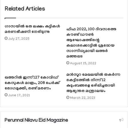
Related Articles
ഗാസയില്‍ ഒരു ലക്ഷം കുട്ടികള്‍
ഫിഫ 2022, 100 ദിവസത്തെ
മരണഭീഷണി നേരിടുന്നു
കൗണ്ട് ഡൗണ്‍
July 27, 2025
ആഘോഷത്തിന്റെ
കലാശക്കൊട്ടില്‍ ശ്രദ്ധേയ
സാന്നിധ്യമായി ഖത്തര്‍
മഞ്ഞപ്പട
August 15, 2022
മന്‍സൂറ മേഖലയില്‍ തകര്‍ന്ന
ഖത്തറില്‍ ഇന്ന് 127 കോവിഡ്
കെട്ടിടത്തില്‍ നിന്ന് 12
കേസുകള്‍ മാത്രം, 208 പേര്‍ക്ക്
കുടുംബങ്ങളെ ഒഴിപ്പിച്ചതായി
രോഗമുക്തി, രണ്ട് മരണം
ആഭ്യന്തര മന്ത്രാലയം
June 17, 2021
March 22, 2023
Perunnal Nilavu Eid Magazine