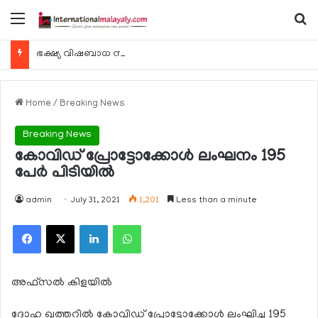
Menu
Se
ഭക്ഷ്യ വിഷബാധ സംബന്ധിച്ച കേസുകള്‍ 24 മണിക്കൂറിനകം റിപ്പോര്‍ട്ട് ചെയ്യണം
Home
/
Breaking News
Breaking News
കോവിഡ് പ്രോട്ടോക്കോള്‍ ലംഘനം 195
പേര്‍ പിടിയില്‍
admin
July 31, 2021
1,201
Less than a minute
Facebook
X
LinkedIn
WhatsApp
അഫ്‌സല്‍ കിളയില്‍
ദോഹ ഖത്തറില്‍ കോവിഡ് പ്രോട്ടോക്കോള്‍ ലംഘിച്ച 195