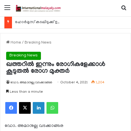
Menu
Se
ഹോര്‍മുസ് കടലിടുക്ക് ഉടന്‍ തുറന്നേക്കും
Home
/
Breaking News
Breaking News
ഖത്തറില്‍ ഇന്നും രോഗികളേക്കാള്‍
കൂടുതല്‍ രോഗ മുക്തര്‍
ഡോ. അമാനുല്ല വടക്കാങ്ങര
October 4, 2021
1,204
Less than a minute
Facebook
X
LinkedIn
WhatsApp
ഡോ. അമാനുല്ല വടക്കാങ്ങര