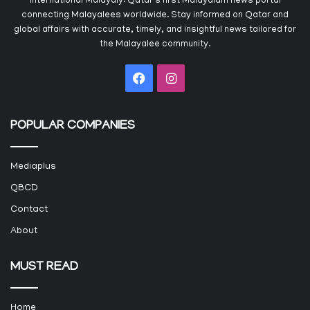
International Malayaly: Qatar's first Malayalam news portal
connecting Malayalees worldwide. Stay informed on Qatar and
global affairs with accurate, timely, and insightful news tailored for
the Malayalee community.
Facebook
Instagram
POPULAR COMPANIES
Mediaplus
QBCD
Contact
About
MUST READ
Home