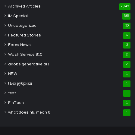
Archived Articles
2,149
IM Special
385
Uncategorized
30
Featured Stories
6
Forex News
3
Wash Service 910
2
adobe generative ai 1
2
NEW
1
! Без рубрики
1
test
1
FinTech
1
what does nlu mean 8
1