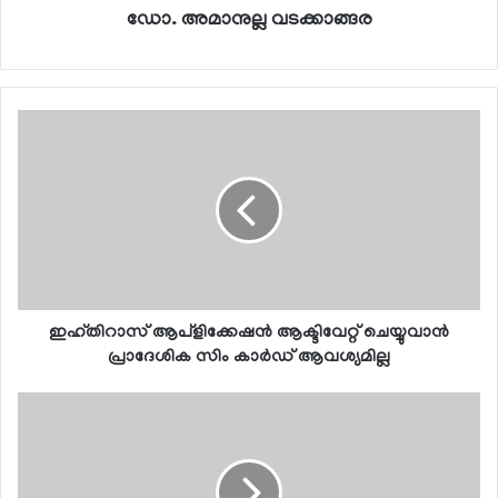
ഡോ. അമാനുല്ല വടക്കാങ്ങര
ഇഹ്തിറാസ് ആപ്‌ളിക്കേഷന്‍ ആക്ടിവേറ്റ് ചെയ്യുവാന്‍
പ്രാദേശിക സിം കാര്‍ഡ് ആവശ്യമില്ല