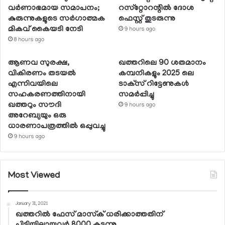
വര്‍ണാഭമായ സമാപനം;
റസ്‌റ്റോറന്റില്‍ ദോശ
കുരുന്നുകളുടെ സര്‍ഗാത്മക
ഫെസ്റ്റ് തുടരുന്നു
മികവ് കൈയടി നേടി
9 hours ago
8 hours ago
ആണവ സുരക്ഷ,
ഖത്തറിലെ 90 ശതമാനം
വികിരണം തടയല്‍
കമ്പനികളും 2025 ലെ
എന്നിവയിലെ
ടാക്‌സ് റിട്ടേണുകള്‍
സഹകരണത്തിനായി
സമര്‍പ്പിച്ചു
ഖത്തറും സൗദി
9 hours ago
അറേബ്യയും ഒരു
ധാരണാപത്രത്തില്‍ ഒപ്പുവച്ചു
9 hours ago
Most Viewed
January 31, 2021
ഖത്തറില്‍ ഫേസ് മാസ്‌ക് ധരിക്കാത്തതിന്
പിടിയിലായവര്‍ 8000 കടന്നു