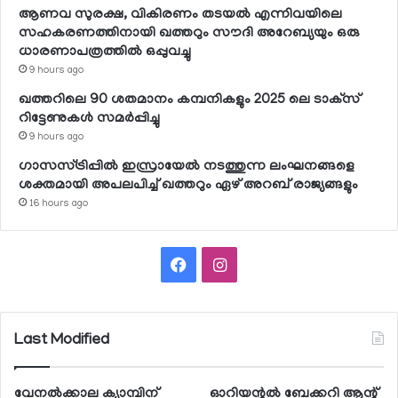
ആണവ സുരക്ഷ, വികിരണം തടയല്‍ എന്നിവയിലെ
സഹകരണത്തിനായി ഖത്തറും സൗദി അറേബ്യയും ഒരു
ധാരണാപത്രത്തില്‍ ഒപ്പുവച്ചു
9 hours ago
ഖത്തറിലെ 90 ശതമാനം കമ്പനികളും 2025 ലെ ടാക്‌സ്
റിട്ടേണുകള്‍ സമര്‍പ്പിച്ചു
9 hours ago
ഗാസസ്ട്രിപ്പില്‍ ഇസ്രായേല്‍ നടത്തുന്ന ലംഘനങ്ങളെ
ശക്തമായി അപലപിച്ച് ഖത്തറും ഏഴ് അറബ് രാജ്യങ്ങളും
16 hours ago
Facebook
Instagram
Last Modified
വേനല്‍ക്കാല ക്യാമ്പിന്
ഓറിയന്റല്‍ ബേക്കറി ആന്റ്