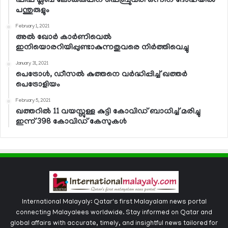
ഫിഫ ക്ലബ് ലോകകപ്പിന് ഫെബ്രുവരി ഒന്നിന് ദോഹയില്‍
പന്തുരുളും
February 1, 2021
അല്‍ ഖോര്‍ കാര്‍ണിവെല്‍
ഇനിയൊരറിയിപ്പുണ്ടാകുന്നതുവരെ നിര്‍ത്തിവെച്ചു
January 31, 2021
പെട്രോള്‍, ഡീസല്‍ കുത്തനെ വര്‍ദ്ധിപ്പിച്ച് ഖത്തര്‍
പെട്രോളിയം
February 5, 2021
ഖത്തറില്‍ 11 വയസ്സുള്ള കുട്ടി കോവിഡ് ബാധിച്ച് മരിച്ചു
ഇന്ന് 398 കോവിഡ് കേസുകള്‍
International Malayaly: Qatar's first Malayalam news portal
connecting Malayalees worldwide. Stay informed on Qatar and
global affairs with accurate, timely, and insightful news tailored for