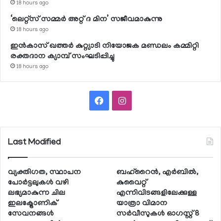
18 hours ago
‘ലെറ്റ്‌സ് സമ്മര്‍ അറ്റ് ദ മിന’ സജീവമാകുന്നു
18 hours ago
ഇന്‍കാസ് ഖത്തര്‍ കുറ്റ്യാടി നിയോജക മണ്ഡലം കമ്മിറ്റി
രക്തദാന ക്യാമ്പ് സംഘടിപ്പിച്ചു
18 hours ago
Facebook
Instagram
Last Modified
വ്യക്തിഗത, സ്ഥാപന
ബഹ്റൈന്‍, എര്‍ബില്‍,
പോര്‍ട്ടലുകള്‍ വഴി
കുവൈറ്റ്
ലഭ്യമാകുന്ന ചില
എന്നിവിടങ്ങളിലേക്കുള്ള
ഇലക്ട്രോണിക്
യാത്രാ വിമാന
സേവനങ്ങള്‍
സര്‍വീസുകള്‍ ഓഗസ്റ്റ് 8