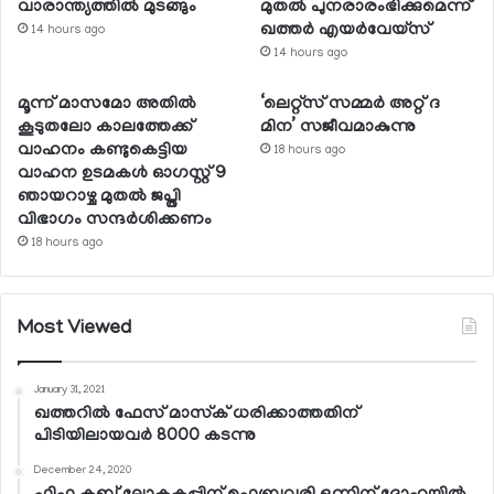
വാരാന്ത്യത്തില്‍ മുടങ്ങും
മുതല്‍ പുനരാരംഭിക്കുമെന്ന്
ഖത്തര്‍ എയര്‍വേയ്സ്
14 hours ago
14 hours ago
മൂന്ന് മാസമോ അതില്‍
‘ലെറ്റ്‌സ് സമ്മര്‍ അറ്റ് ദ
കൂടുതലോ കാലത്തേക്ക്
മിന’ സജീവമാകുന്നു
വാഹനം കണ്ടുകെട്ടിയ
18 hours ago
വാഹന ഉടമകള്‍ ഓഗസ്റ്റ് 9
ഞായറാഴ്ച മുതല്‍ ജപ്തി
വിഭാഗം സന്ദര്‍ശിക്കണം
18 hours ago
Most Viewed
January 31, 2021
ഖത്തറില്‍ ഫേസ് മാസ്‌ക് ധരിക്കാത്തതിന്
പിടിയിലായവര്‍ 8000 കടന്നു
December 24, 2020