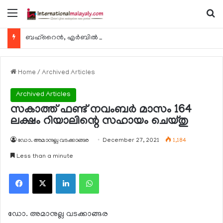
Menu
Se
ബഹ്റൈന്‍, എര്‍ബില്‍, കുവൈറ്റ് എന്നിവിടങ്ങളിലേക്കുള്ള യാത്രാ വിമാന സര്‍വീസുകള്‍ ഓഗസ്റ്റ് 8 മുതല്‍ പുനരാരംഭിക്കുമെന്ന് ഖത്തര്‍ എയര്‍വേയ്സ്
Home
/
Archived Articles
Archived Articles
സകാത്ത് ഫണ്ട് നവംബര്‍ മാസം 164
ലക്ഷം റിയാലിന്റെ സഹായം ചെയ്തു
ഡോ. അമാനുല്ല വടക്കാങ്ങര
December 27, 2021
1,184
Less than a minute
Facebook
X
LinkedIn
WhatsApp
ഡോ. അമാനുല്ല വടക്കാങ്ങര