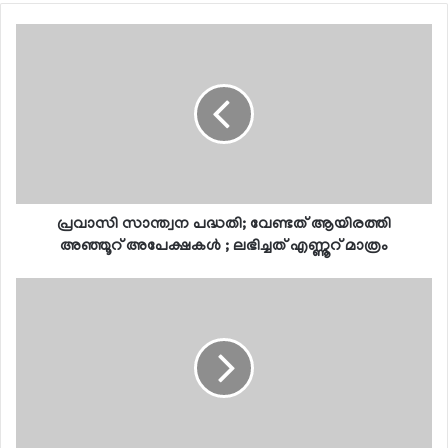
പ്രവാസി സാന്ത്വന പദ്ധതി; വേണ്ടത് ആയിരത്തി
അഞ്ഞൂറ് അപേക്ഷകള്‍ ; ലഭിച്ചത് എണ്ണൂറ് മാത്രം