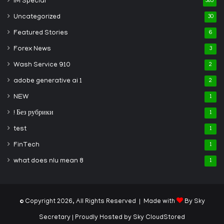
IM Special
385
Uncategorized
30
Featured Stories
6
Forex News
3
Wash Service 910
2
adobe generative ai 1
2
NEW
1
! Без рубрики
1
test
1
FinTech
1
what does nlu mean 8
1
© Copyright 2026, All Rights Reserved | Made with
By Sky
Secretary
| Proudly Hosted by
Sky CloudStored