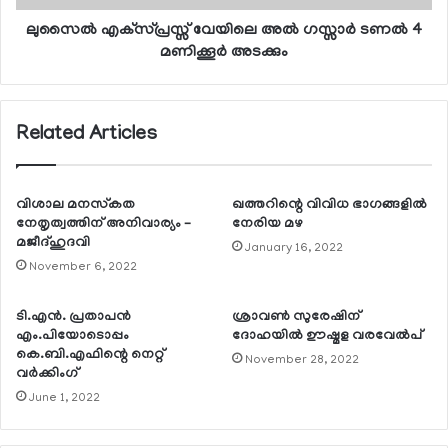
ലുസൈല്‍ എക്‌സ്പ്രസ്സ് വേയിലെ അല്‍ ഗസ്സാര്‍ ടണല്‍ 4
മണിക്കൂര്‍ അടക്കും
Related Articles
വിശാല മനസ്‌കത
ഖത്തറിന്റെ വിവിധ ഭാഗങ്ങളില്‍
നേതൃത്വത്തിന് അനിവാര്യം –
നേരിയ മഴ
മജീദ്ഹുദവി
January 16, 2022
November 6, 2022
ടി.എന്‍. പ്രതാപന്‍
ശ്രാവണ്‍ സുരേഷിന്
എം.പിയോടൊപ്പം
ദോഹയില്‍ ഊഷ്മള വരവേല്‍പ്
കെ.ബി.എഫിന്റെ നെറ്റ്
November 28, 2022
വര്‍ക്കിംഗ്
June 1, 2022