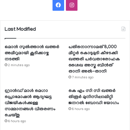
Facebook
Instagram
Last Modified
ഒമാന്‍ സുല്‍ത്താന്‍ ഖത്തര്‍
പതിനൊന്നാമത് 8,000
അമീറുമായി കൂടിക്കാഴ്ച
മീറ്റര്‍ കൊടുമുടി കീഴടക്കി
നടത്തി
ഖത്തരി പര്‍വതാരോഹക
ശൈഖ അസ്മ ബിന്‍ത്
2 minutes ago
താനി അല്‍-താനി
7 minutes ago
ഗ്രാന്‍ഡ് മാള്‍ മെഗാ
കെ എം സി സി ഖത്തര്‍
പ്രൊമോഷന്‍ ആദ്യഘട്ട
തിരൂര്‍ മുനിസിപ്പാലിറ്റി
വിജയികള്‍ക്കുള്ള
ജനറല്‍ ബോഡി യോഗം
സമ്മാനങ്ങള്‍ വിതരണം
6 hours ago
ചെയ്തു
6 hours ago