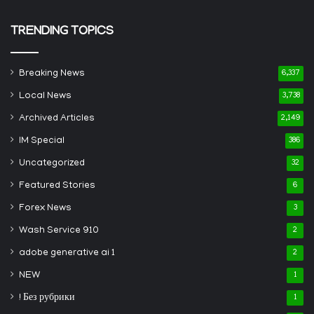
TRENDING TOPICS
Breaking News
6,337
Local News
3,738
Archived Articles
2,149
IM Special
386
Uncategorized
32
Featured Stories
6
Forex News
3
Wash Service 910
2
adobe generative ai 1
2
NEW
1
! Без рубрики
1