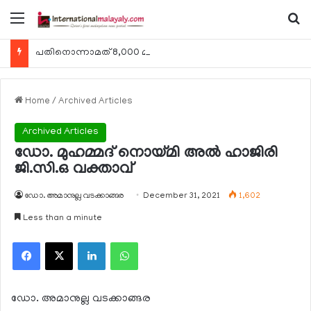
Menu
Se
പതിനൊന്നാമത് 8,000 മീറ്റര്‍ കൊടുമുടി കീഴടക്കി ഖത്തരി പര്‍വതാരോഹക ശൈഖ അസ്മ ബിന്‍ത് താനി അല്‍-താനി
Home
/
Archived Articles
Archived Articles
ഡോ. മുഹമ്മദ് നൊയ്മി അല്‍ ഹാജിരി
ജി.സി.ഒ വക്താവ്
ഡോ. അമാനുല്ല വടക്കാങ്ങര
December 31, 2021
1,602
Less than a minute
Facebook
X
LinkedIn
WhatsApp
ഡോ. അമാനുല്ല വടക്കാങ്ങര