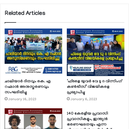
Related Articles
ചാലിയാര്‍ ദിനവും കെ. എ
‘ഫ്‌ളൈ യുവര്‍ വേ ടു ദ വിന്നിംഗ്
റഹ്മാന്‍ അനുസ്മരണവും
കണ്‍ട്രീസ്’ വിജയികളെ
സംഘടിപ്പിച്ചു
പ്രഖ്യാപിച്ചു
January 16, 2023
January 6, 2023
140 കേരളീയ പ്രവാസി
പ്രവാസികളും, ഇന്ത്യന്‍
ഭരണഘടനയും എന്ന