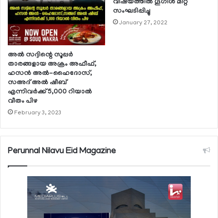
വിഷയത്തില്‍ ഗൂഗിള്‍ മീറ്റ്
സംഘടിപ്പിച്ചു
January 27, 2022
അല്‍ സദ്ദിന്റെ സൂപ്പര്‍
താരങ്ങളായ അക്രം അഫീഫ്,
ഹസന്‍ അല്‍-ഹൈദോസ്,
സഅദ് അല്‍ ഷീബ്
എന്നിവര്‍ക്ക് 5,000 റിയാല്‍
വീതം പിഴ
February 3, 2023
Perunnal Nilavu Eid Magazine