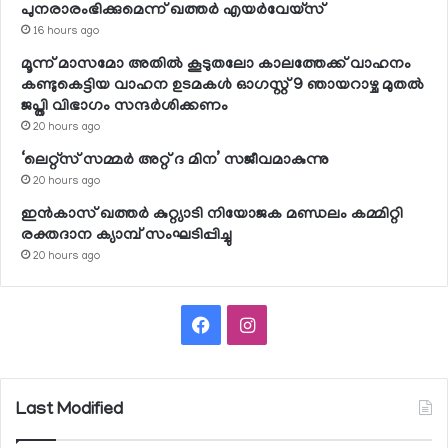
പുനരാരംഭിക്കുമെന്ന് ഖത്തര്‍ എയര്‍വേയ്സ്
16 hours ago
മൂന്ന് മാസമോ അതില്‍ കൂടുതലോ കാലത്തേക്ക് വാഹനം
കണ്ടുകെട്ടിയ വാഹന ഉടമകള്‍ ഓഗസ്റ്റ് 9 ഞായറാഴ്ച മുതല്‍
ജപ്തി വിഭാഗം സന്ദര്‍ശിക്കണം
20 hours ago
‘ലെറ്റ്‌സ് സമ്മര്‍ അറ്റ് ദ മിന’ സജീവമാകുന്നു
20 hours ago
ഇന്‍കാസ് ഖത്തര്‍ കുറ്റ്യാടി നിയോജക മണ്ഡലം കമ്മിറ്റി
രക്തദാന ക്യാമ്പ് സംഘടിപ്പിച്ചു
20 hours ago
Facebook
Instagram
Last Modified