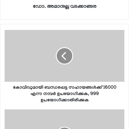
ഡോ. അമാനുല്ല വടക്കാങ്ങര
കോവിഡുമായി ബന്ധപ്പെട്ട സഹായങ്ങള്‍ക്ക് 16000
എന്ന നമ്പര്‍ ഉപയോഗിക്കുക, 999
ഉപയോഗിക്കാതിരിക്കുക