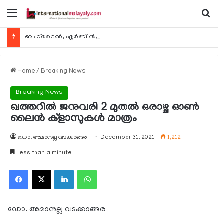
Menu
Se
ബഹ്റൈന്‍, എര്‍ബില്‍, കുവൈറ്റ് എന്നിവിടങ്ങളിലേക്കുള്ള യാത്രാ വിമാന സര്‍വീസുകള്‍ ഓഗസ്റ്റ് 8 മുതല്‍ പുനരാരംഭിക്കുമെന്ന് ഖത്തര്‍ എയര്‍വേയ്സ്
Home
/
Breaking News
Breaking News
ഖത്തറില്‍ ജനുവരി 2 മുതല്‍ ഒരാഴ്ച ഓണ്‍
ലൈന്‍ ക്‌ളാസുകള്‍ മാത്രം
ഡോ. അമാനുല്ല വടക്കാങ്ങര
December 31, 2021
1,212
Less than a minute
Facebook
X
LinkedIn
WhatsApp
ഡോ. അമാനുല്ല വടക്കാങ്ങര