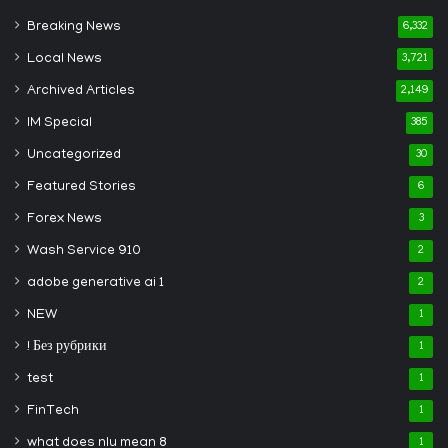
Breaking News
6,332
Local News
3,721
Archived Articles
2,149
IM Special
385
Uncategorized
30
Featured Stories
6
Forex News
3
Wash Service 910
2
adobe generative ai 1
2
NEW
1
! Без рубрики
1
test
1
FinTech
1
what does nlu mean 8
1