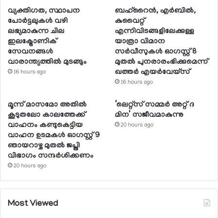
വ്യക്തിഗത, സ്ഥാപന
ബഹ്റൈന്‍, എര്‍ബില്‍,
പോര്‍ട്ടലുകള്‍ വഴി
കുവൈറ്റ്
ലഭ്യമാകുന്ന ചില
എന്നിവിടങ്ങളിലേക്കുള്ള
ഇലക്ട്രോണിക്
യാത്രാ വിമാന
സേവനങ്ങള്‍
സര്‍വീസുകള്‍ ഓഗസ്റ്റ് 8
വാരാന്ത്യത്തില്‍ മുടങ്ങും
മുതല്‍ പുനരാരംഭിക്കുമെന്ന്
ഖത്തര്‍ എയര്‍വേയ്സ്
16 hours ago
16 hours ago
മൂന്ന് മാസമോ അതില്‍
‘ലെറ്റ്‌സ് സമ്മര്‍ അറ്റ് ദ
കൂടുതലോ കാലത്തേക്ക്
മിന’ സജീവമാകുന്നു
വാഹനം കണ്ടുകെട്ടിയ
20 hours ago
വാഹന ഉടമകള്‍ ഓഗസ്റ്റ് 9
ഞായറാഴ്ച മുതല്‍ ജപ്തി
വിഭാഗം സന്ദര്‍ശിക്കണം
20 hours ago
Most Viewed