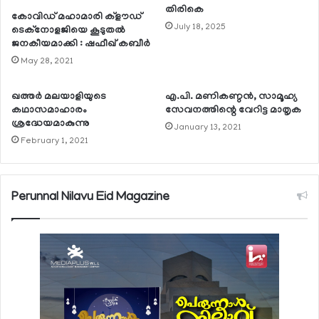
തിരികെ
കോവിഡ് മഹാമാരി ക്‌ളൗഡ്
July 18, 2025
ടെക്‌നോളജിയെ കൂടുതല്‍
ജനകീയമാക്കി : ഷഫീഖ് കബീര്‍
May 28, 2021
ഖത്തര്‍ മലയാളിയുടെ
എ.പി. മണികണ്ഠന്‍, സാമൂഹ്യ
കഥാസമാഹാരം
സേവനത്തിന്റെ വേറിട്ട മാതൃക
ശ്രദ്ധേയമാകുന്നു
January 13, 2021
February 1, 2021
Perunnal Nilavu Eid Magazine