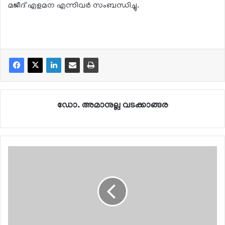
മജീദ് എളമന എന്നിവര്‍ സംബന്ധിച്ചു.
ഡോ. അമാനുല്ല വടക്കാങ്ങര