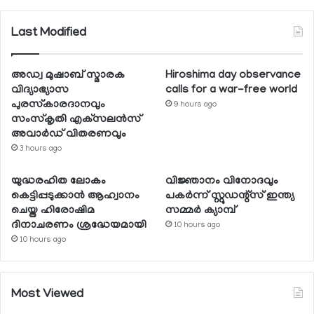
Last Modified
അഡ്വ മുഷാബ് സ്മാരക
Hiroshima day observance
വിദ്യാഭ്യാസ
calls for a war-free world
പുരസ്‌കാരദാനവും
9 hours ago
സംസ്‌കൃതി എക്‌സലന്‍സ്
അവാര്‍ഡ് വിതരണവും
3 hours ago
യുദ്ധരഹിത ലോകം
വിജ്ഞാനം വിനോദവും
കെട്ടിപ്പടുക്കാന്‍ ആഹ്വാനം
പകര്‍ന്ന് സ്റ്റുഡന്റ്‌സ് ഇന്ത്യ
ചെയ്ത ഹിരോഷിമ
സമ്മര്‍ ക്യാമ്പ്
ദിനാചരണം ശ്രദ്ധേയമായി
10 hours ago
10 hours ago
Most Viewed