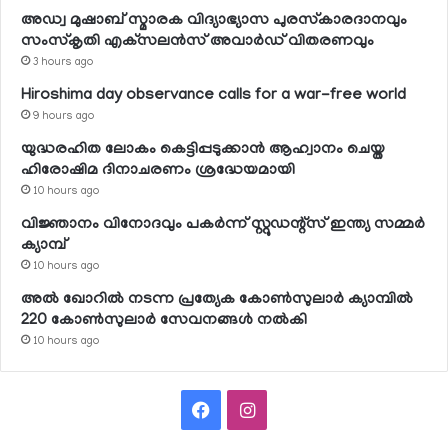
അഡ്വ മുഷാബ് സ്മാരക വിദ്യാഭ്യാസ പുരസ്‌കാരദാനവും
സംസ്‌കൃതി എക്‌സലന്‍സ് അവാര്‍ഡ് വിതരണവും
3 hours ago
Hiroshima day observance calls for a war-free world
9 hours ago
യുദ്ധരഹിത ലോകം കെട്ടിപ്പടുക്കാന്‍ ആഹ്വാനം ചെയ്ത
ഹിരോഷിമ ദിനാചരണം ശ്രദ്ധേയമായി
10 hours ago
വിജ്ഞാനം വിനോദവും പകര്‍ന്ന് സ്റ്റുഡന്റ്‌സ് ഇന്ത്യ സമ്മര്‍
ക്യാമ്പ്
10 hours ago
അല്‍ ഖോറില്‍ നടന്ന പ്രത്യേക കോണ്‍സുലാര്‍ ക്യാമ്പില്‍
220 കോണ്‍സുലാര്‍ സേവനങ്ങള്‍ നല്‍കി
10 hours ago
Facebook
Instagram