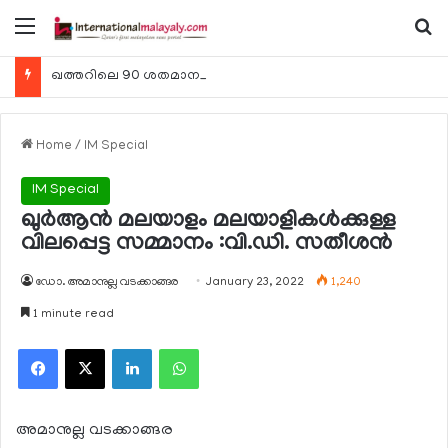
Menu
Se
ഖത്തറിലെ 90 ശതമാനം കമ്പനികളും 2025 ലെ ടാക്‌സ് റിട്ടേണുകള്‍ സമര്‍പ്പിച്ചു
Home
/
IM Special
IM Special
ഖുര്‍ആന്‍ മലയാളം മലയാളികള്‍ക്കുള്ള
വിലപ്പെട്ട സമ്മാനം :വി.ഡി. സതീശന്‍
ഡോ. അമാനുല്ല വടക്കാങ്ങര
January 23, 2022
1,240
1 minute read
Facebook
X
LinkedIn
WhatsApp
അമാനുല്ല വടക്കാങ്ങര