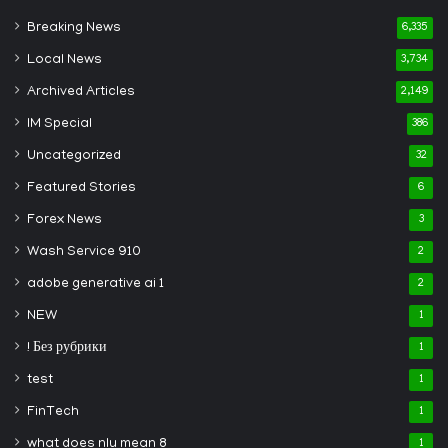
Breaking News
6,335
Local News
3,734
Archived Articles
2,149
IM Special
386
Uncategorized
32
Featured Stories
6
Forex News
3
Wash Service 910
2
adobe generative ai 1
2
NEW
1
! Без рубрики
1
test
1
FinTech
1
what does nlu mean 8
1