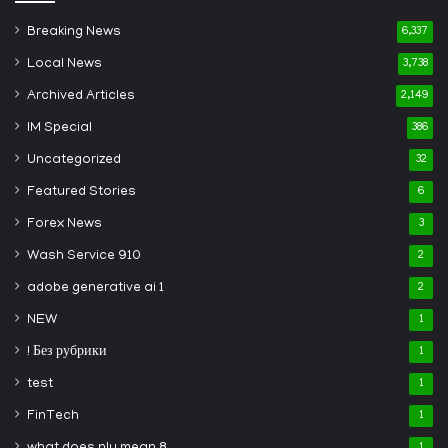
Breaking News
6,337
Local News
3,738
Archived Articles
2,149
IM Special
386
Uncategorized
32
Featured Stories
6
Forex News
3
Wash Service 910
2
adobe generative ai 1
2
NEW
1
! Без рубрики
1
test
1
FinTech
1