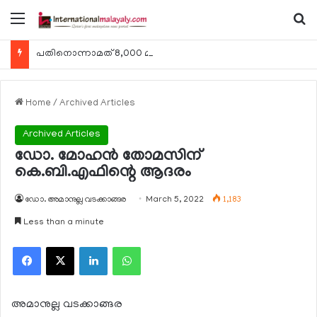
Menu
Se
പതിനൊന്നാമത് 8,000 മീറ്റര്‍ കൊടുമുടി കീഴടക്കി ഖത്തരി പര്‍വതാരോഹക ശൈഖ അസ്മ ബിന്‍ത് താനി അല്‍-താനി
Home
/
Archived Articles
Archived Articles
ഡോ. മോഹന്‍ തോമസിന്
കെ.ബി.എഫിന്റെ ആദരം
ഡോ. അമാനുല്ല വടക്കാങ്ങര
March 5, 2022
1,183
Less than a minute
Facebook
X
LinkedIn
WhatsApp
അമാനുല്ല വടക്കാങ്ങര