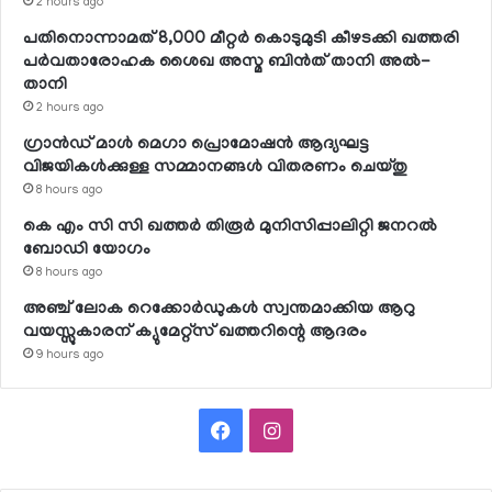
2 hours ago
പതിനൊന്നാമത് 8,000 മീറ്റര്‍ കൊടുമുടി കീഴടക്കി ഖത്തരി
പര്‍വതാരോഹക ശൈഖ അസ്മ ബിന്‍ത് താനി അല്‍-
താനി
2 hours ago
ഗ്രാന്‍ഡ് മാള്‍ മെഗാ പ്രൊമോഷന്‍ ആദ്യഘട്ട
വിജയികള്‍ക്കുള്ള സമ്മാനങ്ങള്‍ വിതരണം ചെയ്തു
8 hours ago
കെ എം സി സി ഖത്തര്‍ തിരൂര്‍ മുനിസിപ്പാലിറ്റി ജനറല്‍
ബോഡി യോഗം
8 hours ago
അഞ്ച് ലോക റെക്കോര്‍ഡുകള്‍ സ്വന്തമാക്കിയ ആറു
വയസ്സുകാരന് ക്യുമേറ്റ്‌സ് ഖത്തറിന്റെ ആദരം
9 hours ago
Facebook
Instagram