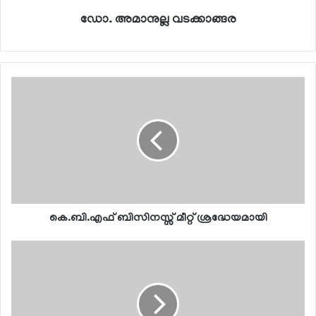
ഡോ. അമാനുല്ല വടക്കാങ്ങര
കെ.ബി.എഫ് ബിസിനസ്സ് മീറ്റ് ശ്രദ്ധേയമായി