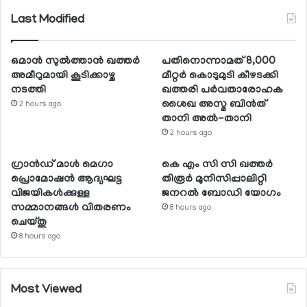
Last Modified
ഒമാന്‍ സുല്‍ത്താന്‍ ഖത്തര്‍
പതിനൊന്നാമത് 8,000
അമീറുമായി കൂടിക്കാഴ്ച
മീറ്റര്‍ കൊടുമുടി കീഴടക്കി
നടത്തി
ഖത്തരി പര്‍വതാരോഹക
ശൈഖ അസ്മ ബിന്‍ത്
2 hours ago
താനി അല്‍-താനി
2 hours ago
ഗ്രാന്‍ഡ് മാള്‍ മെഗാ
കെ എം സി സി ഖത്തര്‍
പ്രൊമോഷന്‍ ആദ്യഘട്ട
തിരൂര്‍ മുനിസിപ്പാലിറ്റി
വിജയികള്‍ക്കുള്ള
ജനറല്‍ ബോഡി യോഗം
സമ്മാനങ്ങള്‍ വിതരണം
8 hours ago
ചെയ്തു
8 hours ago
Most Viewed