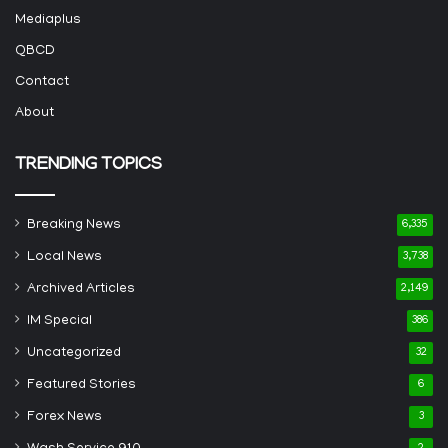
Mediaplus
QBCD
Contact
About
TRENDING TOPICS
Breaking News
6,335
Local News
3,738
Archived Articles
2,149
IM Special
386
Uncategorized
32
Featured Stories
6
Forex News
3