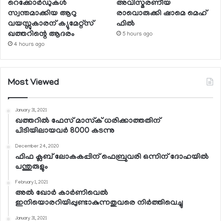
റെക്കോര്‍ഡുകള്‍
അവിസ്മരണീയ
സ്വന്തമാക്കിയ ആറു
രാവൊരുക്കി ഷാമെ മെഹ്
വയസ്സുകാരന് ക്യുമേറ്റ്‌സ്
ഫില്‍
ഖത്തറിന്റെ ആദരം
5 hours ago
4 hours ago
Most Viewed
January 31, 2021
ഖത്തറില്‍ ഫേസ് മാസ്‌ക് ധരിക്കാത്തതിന്
പിടിയിലായവര്‍ 8000 കടന്നു
December 24, 2020
ഫിഫ ക്ലബ് ലോകകപ്പിന് ഫെബ്രുവരി ഒന്നിന് ദോഹയില്‍
പന്തുരുളും
February 1, 2021
അല്‍ ഖോര്‍ കാര്‍ണിവെല്‍
ഇനിയൊരറിയിപ്പുണ്ടാകുന്നതുവരെ നിര്‍ത്തിവെച്ചു
January 31, 2021