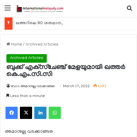
Menu
Se
ഖത്തറിലെ 90 ശതമാനം കമ്പനികളും 2025 ലെ ടാക്‌സ് റിട്ടേണുകള്‍ സമര്‍പ്പിച്ചു
Home
/
Archived Articles
Archived Articles
ബുക്ക് എക്‌സ്‌ചേഞ്ച് മേളയുമായി ഖത്തര്‍
കെ.എം.സി.സി
ഡോ. അമാനുല്ല വടക്കാങ്ങര
March 17, 2022
1,192
Less than a minute
Facebook
X
LinkedIn
WhatsApp
അമാനുല്ല വടക്കാങ്ങര