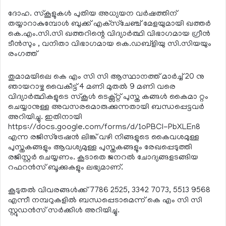
ദോഹ. സ്‌കൂളുകള്‍ പുതിയ അധ്യയന വര്‍ഷത്തിന്
തയ്യാറാകുമ്പോള്‍ ബുക്ക് എക്‌സ്‌ചേഞ്ച് മേളയുമായി ഖത്തര്‍
കെ.എം.സി.സി ഖത്തറിന്റെ വിദ്യാര്‍ത്ഥി വിഭാഗമായ ഗ്രീന്‍
ടീന്‍സും , വനിതാ വിഭാഗമായ കെ.ഡബ്‌ളിയു സി.സിയയും
രംഗത്ത്
തുമാമയിലെ കെ എം സി സി ആസ്ഥാനത്ത് മാര്‍ച്ച് 20 നു
ഞായറാഴ്ച വൈകീട്ട് 4 മണി മുതല്‍ 9 മണി വരെ
വിദ്യാര്‍ത്ഥികളുടെ സ്‌കൂള്‍ ടെക്സ്റ്റ് പുസ്ത കങ്ങള്‍ കൈമാ റ്റം
ചെയ്യാനുള്ള അവസരമൊരുക്കുന്നതായി ബന്ധപ്പെട്ടവര്‍
അറിയിച്ചു. ഇതിനായി
https://docs.google.com/forms/d/1oPBCI-PbXLEn8
എന്ന രജിസ്‌ട്രേഷന്‍ ലിങ്ക് വഴി നിങ്ങളുടെ കൈവശമുള്ള
പുസ്തകങ്ങളും ആവശ്യമുള്ള പുസ്തകങ്ങളും രേഖപ്പെടുത്തി
രജിസ്റ്റര്‍ ചെയ്യണം. കൂടാതെ ജനറല്‍ ചോദ്യങ്ങളടങ്ങിയ
റഫറന്‍സ് ബൂക്കുകളും ലഭ്യമാണ്.
കൂടുതല്‍ വിവരങ്ങള്‍ക്ക് 7786 2525, 3342 7073, 5513 9568
എന്നീ നമ്പറുകളില്‍ ബന്ധപ്പെടാമെന്ന് കെ എം സി സി
സ്റ്റുഡന്‍സ് സര്‍ക്കിള്‍ അറിയിച്ചു.