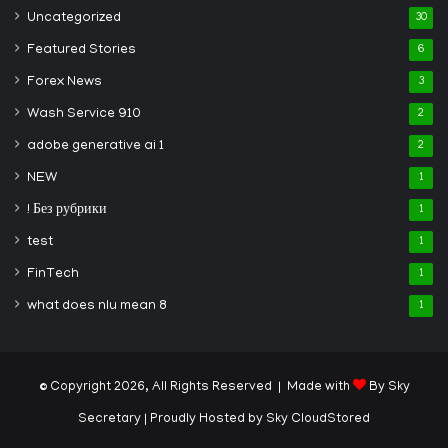
Uncategorized
30
Featured Stories
6
Forex News
3
Wash Service 910
2
adobe generative ai 1
2
NEW
1
! Без рубрики
1
test
1
FinTech
1
what does nlu mean 8
1
© Copyright 2026, All Rights Reserved | Made with
By Sky
Secretary
| Proudly Hosted by
Sky CloudStored