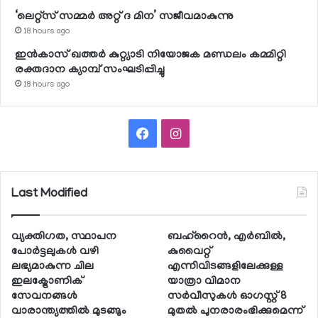
‘ലെറ്റ്‌സ് സമ്മര്‍ അറ്റ് ദ മിന’ സജീവമാകുന്നു
18 hours ago
ഇന്‍കാസ് ഖത്തര്‍ കുറ്റ്യാടി നിയോജക മണ്ഡലം കമ്മിറ്റി
രക്തദാന ക്യാമ്പ് സംഘടിപ്പിച്ചു
18 hours ago
Facebook
Instagram
Last Modified
വ്യക്തിഗത, സ്ഥാപന
ബഹ്റൈന്‍, എര്‍ബില്‍,
പോര്‍ട്ടലുകള്‍ വഴി
കുവൈറ്റ്
ലഭ്യമാകുന്ന ചില
എന്നിവിടങ്ങളിലേക്കുള്ള
ഇലക്ട്രോണിക്
യാത്രാ വിമാന
സേവനങ്ങള്‍
സര്‍വീസുകള്‍ ഓഗസ്റ്റ് 8
വാരാന്ത്യത്തില്‍ മുടങ്ങും
മുതല്‍ പുനരാരംഭിക്കുമെന്ന്