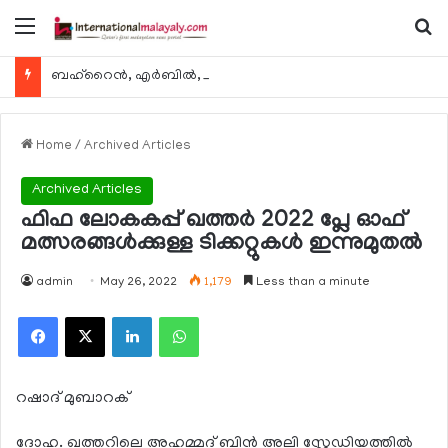
Menu
Se
ബഹ്റൈന്‍, എര്‍ബില്‍, കുവൈറ്റ് എന്നിവിടങ്ങളിലേക്കുള്ള യാത്രാ വിമാന സര്‍വീസുകള്‍ ഓഗസ്റ്റ് 8 മുതല്‍ പുനരാരംഭിക്കുമെന്ന് ഖത്തര്‍ എയര്‍വേയ്സ്
Home
/
Archived Articles
Archived Articles
ഫിഫ ലോകകപ്പ് ഖത്തര്‍ 2022 പ്ലേ ഓഫ്
മത്സരങ്ങള്‍ക്കുള്ള ടിക്കറ്റുകള്‍ ഇന്നുമുതല്‍
admin
May 26, 2022
1,179
Less than a minute
Facebook
X
LinkedIn
WhatsApp
റഷാദ് മുബാറക്
ദോഹ. ഖത്തറിലെ അഹമ്മദ് ബിന്‍ അലി സ്റ്റേഡിയത്തില്‍