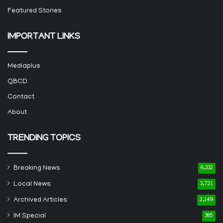
Featured Stories
IMPORTANT LINKS
Mediaplus
QBCD
Contact
About
TRENDING TOPICS
Breaking News
6,332
Local News
3,721
Archived Articles
2,149
IM Special
385