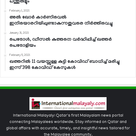
പന്തുരുളും
February 1, 2021
അല്‍ ഖോര്‍ കാര്‍ണിവെല്‍
ഇനിയൊരറിയിപ്പുണ്ടാകുന്നതുവരെ നിര്‍ത്തിവെച്ചു
January 31, 2021
പെട്രോള്‍, ഡീസല്‍ കുത്തനെ വര്‍ദ്ധിപ്പിച്ച് ഖത്തര്‍
പെട്രോളിയം
February 5, 2021
ഖത്തറില്‍ 11 വയസ്സുള്ള കുട്ടി കോവിഡ് ബാധിച്ച് മരിച്ചു
ഇന്ന് 398 കോവിഡ് കേസുകള്‍
International Malayaly: Qatar's first Malayalam news portal
connecting Malayalees worldwide. Stay informed on Qatar and
global affairs with accurate, timely, and insightful news tailored for
the Malayalee community.