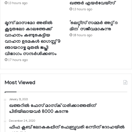
ഖത്തര്‍ എയര്‍വേയ്സ്
13 hours ago
13 hours ago
മൂന്ന് മാസമോ അതില്‍
‘ലെറ്റ്‌സ് സമ്മര്‍ അറ്റ് ദ
കൂടുതലോ കാലത്തേക്ക്
മിന’ സജീവമാകുന്നു
വാഹനം കണ്ടുകെട്ടിയ
18 hours ago
വാഹന ഉടമകള്‍ ഓഗസ്റ്റ് 9
ഞായറാഴ്ച മുതല്‍ ജപ്തി
വിഭാഗം സന്ദര്‍ശിക്കണം
17 hours ago
Most Viewed
January 31, 2021
ഖത്തറില്‍ ഫേസ് മാസ്‌ക് ധരിക്കാത്തതിന്
പിടിയിലായവര്‍ 8000 കടന്നു
December 24, 2020
ഫിഫ ക്ലബ് ലോകകപ്പിന് ഫെബ്രുവരി ഒന്നിന് ദോഹയില്‍