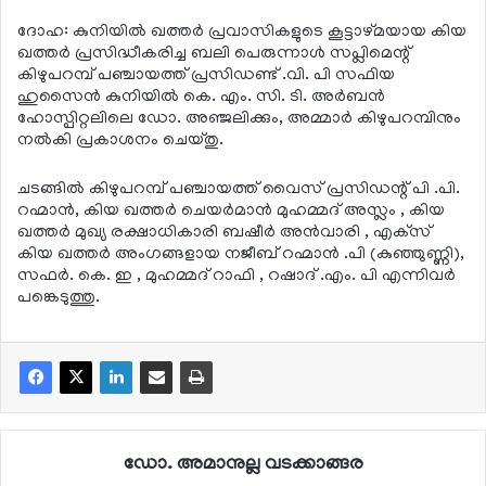
ദോഹ: കുനിയില്‍ ഖത്തര്‍ പ്രവാസികളുടെ കൂട്ടാഴ്മയായ കിയ
ഖത്തര്‍ പ്രസിദ്ധീകരിച്ച ബലി പെരുന്നാള്‍ സപ്ലിമെന്റ്
കിഴുപറമ്പ് പഞ്ചായത്ത് പ്രസിഡണ്ട് .വി. പി സഫിയ
ഹുസൈന്‍ കുനിയില്‍ കെ. എം. സി. ടി. അര്‍ബന്‍
ഹോസ്പിറ്റലിലെ ഡോ. അഞ്ജലിക്കും, അമ്മാര്‍ കിഴുപറമ്പിനും
നല്‍കി പ്രകാശനം ചെയ്തു.
ചടങ്ങില്‍ കിഴുപറമ്പ് പഞ്ചായത്ത് വൈസ് പ്രസിഡന്റ് പി .പി.
റഹ്മാന്‍, കിയ ഖത്തര്‍ ചെയര്‍മാന്‍ മുഹമ്മദ് അസ്ലം , കിയ
ഖത്തര്‍ മുഖ്യ രക്ഷാധികാരി ബഷീര്‍ അന്‍വാരി , എക്‌സ്
കിയ ഖത്തര്‍ അംഗങ്ങളായ നജീബ് റഹ്മാന്‍ .പി (കുഞ്ഞുണ്ണി),
സഫര്‍. കെ. ഇ , മുഹമ്മദ് റാഫി , റഷാദ് .എം. പി എന്നിവര്‍
പങ്കെടുത്തു.
ഡോ. അമാനുല്ല വടക്കാങ്ങര