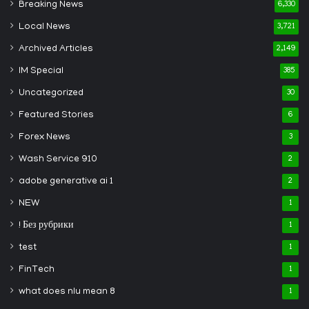
Breaking News
6,330
Local News
3,721
Archived Articles
2,149
IM Special
385
Uncategorized
30
Featured Stories
6
Forex News
3
Wash Service 910
2
adobe generative ai 1
2
NEW
1
! Без рубрики
1
test
1
FinTech
1
what does nlu mean 8
1