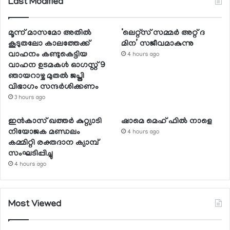
Last Modified
മൂന്ന് മാസമോ അതില്‍
‘ലെറ്റ്‌സ് സമ്മര്‍ അറ്റ് ദ
കൂടുതലോ കാലത്തേക്ക്
മിന’ സജീവമാകുന്നു
വാഹനം കണ്ടുകെട്ടിയ
4 hours ago
വാഹന ഉടമകള്‍ ഓഗസ്റ്റ് 9
ഞായറാഴ്ച മുതല്‍ ജപ്തി
വിഭാഗം സന്ദര്‍ശിക്കണം
3 hours ago
ഇന്‍കാസ് ഖത്തര്‍ കുറ്റ്യാടി
ഷാമെ മെഹ് ഫില്‍ നാളെ
നിയോജക മണ്ഡലം
4 hours ago
കമ്മിറ്റി രക്തദാന ക്യാമ്പ്
സംഘടിപ്പിച്ചു
4 hours ago
Most Viewed