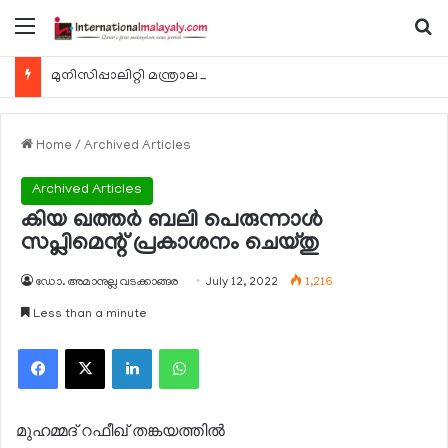
Menu
Se
മുനിസിപ്പാലിറ്റി മന്ത്രാലയത്തിന്റെ ബീച്ച് 974 ക്ലീനപ്പ് കാമ്പെയിന്‍ ഓഗസ്റ്റ് 7 ന്
Home
/
Archived Articles
Archived Articles
കിയ ഖത്തര്‍ ബലി പെരുന്നാള്‍
സപ്ലിമെന്റ് പ്രകാശനം ചെയ്തു
ഡോ. അമാനുല്ല വടക്കാങ്ങര
July 12, 2022
1,216
Less than a minute
Facebook
X
LinkedIn
WhatsApp
മുഹമ്മദ് റഫീഖ് തങ്കയത്തില്‍