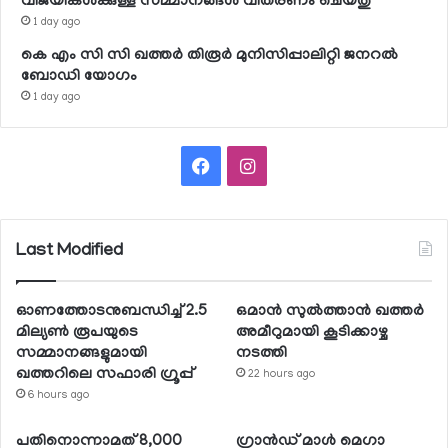
വിജയികള്‍ക്കുള്ള സമ്മാനങ്ങള്‍ വിതരണം ചെയ്തു
1 day ago
കെ എം സി സി ഖത്തര്‍ തിരൂര്‍ മുനിസിപ്പാലിറ്റി ജനറല്‍
ബോഡി യോഗം
1 day ago
Facebook
Instagram
Last Modified
ഓണത്തോടനുബന്ധിച്ച് 2.5
ഒമാന്‍ സുല്‍ത്താന്‍ ഖത്തര്‍
മില്യണ്‍ രൂപയുടെ
അമീറുമായി കൂടിക്കാഴ്ച
സമ്മാനങ്ങളുമായി
നടത്തി
ഖത്തറിലെ സഫാരി ഗ്രൂപ്പ്
22 hours ago
6 hours ago
പതിനൊന്നാമത് 8,000
ഗ്രാന്‍ഡ് മാള്‍ മെഗാ