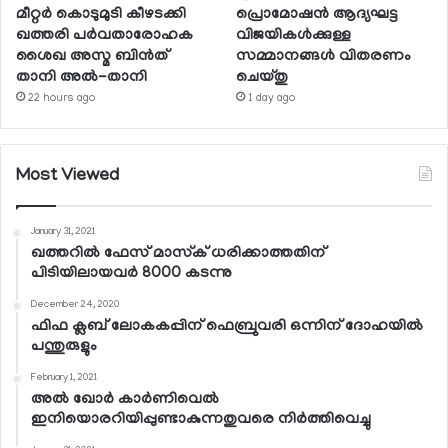
മീറ്റര്‍ കൊടുമുടി കീഴടക്കി
പ്രൊമോഷന്‍ ആദ്യഘട്ട
ഖത്തരി പര്‍വതാരോഹക
വിജയികള്‍ക്കുള്ള
ശൈഖ അസ്മ ബിന്‍ത്
സമ്മാനങ്ങള്‍ വിതരണം
താനി അല്‍-താനി
ചെയ്തു
22 hours ago
1 day ago
Most Viewed
January 31, 2021
ഖത്തറില്‍ ഫേസ് മാസ്‌ക് ധരിക്കാത്തതിന്
പിടിയിലായവര്‍ 8000 കടന്നു
December 24, 2020
ഫിഫ ക്ലബ് ലോകകപ്പിന് ഫെബ്രുവരി ഒന്നിന് ദോഹയില്‍
പന്തുരുളും
February 1, 2021
അല്‍ ഖോര്‍ കാര്‍ണിവെല്‍
ഇനിയൊരറിയിപ്പുണ്ടാകുന്നതുവരെ നിര്‍ത്തിവെച്ചു