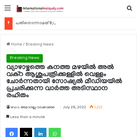
Menu
Se
പതിനൊന്നാമത് 8,000 മീറ്റര്‍ കൊടുമുടി കീഴടക്കി ഖത്തരി പര്‍വതാരോഹക ശൈഖ അസ്മ ബിന്‍ത് താനി അല്‍-താനി
Home
/
Breaking News
Breaking News
വ്യാഴാഴ്ചത്തെ കനത്ത മഴയില്‍ അല്‍
വക്റ ആശുപത്രിക്കുള്ളില്‍ വെള്ളം
ചോര്‍ന്നതായി സോഷ്യല്‍ മീഡിയയില്‍
പ്രചരിക്കുന്ന വാര്‍ത്ത അടിസ്ഥാന
രഹിതം
ഡോ. അമാനുല്ല വടക്കാങ്ങര
July 29, 2022
1,221
Less than a minute
Facebook
X
LinkedIn
WhatsApp