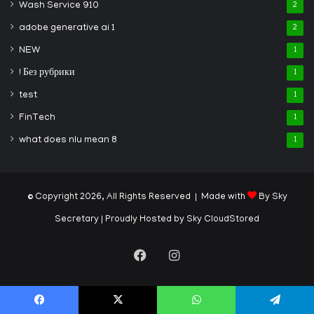
Wash Service 910
2
adobe generative ai 1
2
NEW
1
! Без рубрики
1
test
1
FinTech
1
what does nlu mean 8
1
© Copyright 2026, All Rights Reserved | Made with
By Sky
Secretary
| Proudly Hosted by
Sky CloudStored
Facebook
Instagram
Facebook
X
WhatsApp
Telegram